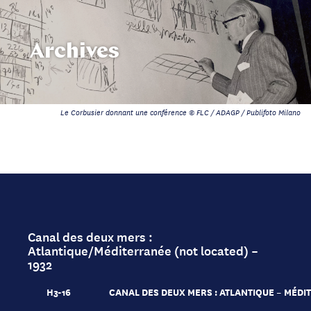
Archives
Le Corbusier donnant une conférence © FLC / ADAGP / Publifoto Milano
Canal des deux mers :
Atlantique/Méditerranée (not located) –
1932
H3-16
CANAL DES DEUX MERS : ATLANTIQUE – MÉD