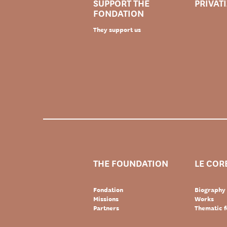
SUPPORT THE
PRIVAT
FONDATION
They support us
THE FOUNDATION
LE COR
Fondation
Biography
Missions
Works
Partners
Thematic f