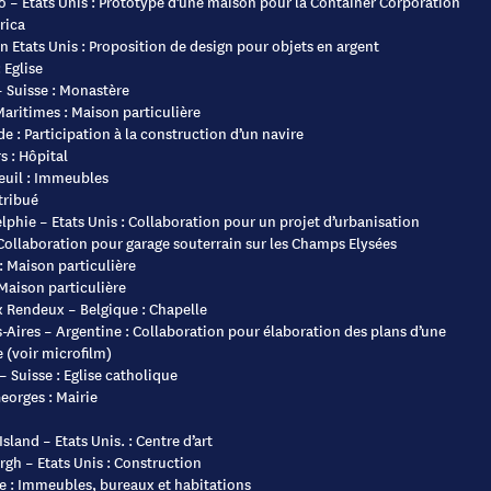
 – Etats Unis : Prototype d’une maison pour la Container Corporation
rica
 Etats Unis : Proposition de design pour objets en argent
 Eglise
 Suisse : Monastère
aritimes : Maison particulière
e : Participation à la construction d’un navire
 : Hôpital
euil : Immeubles
tribué
lphie – Etats Unis : Collaboration pour un projet d’urbanisation
 Collaboration pour garage souterrain sur les Champs Elysées
 Maison particulière
Maison particulière
 Rendeux – Belgique : Chapelle
Aires – Argentine : Collaboration pour élaboration des plans d’une
 (voir microfilm)
– Suisse : Eglise catholique
eorges : Mairie
sland – Etats Unis. : Centre d’art
rgh – Etats Unis : Construction
e : Immeubles, bureaux et habitations