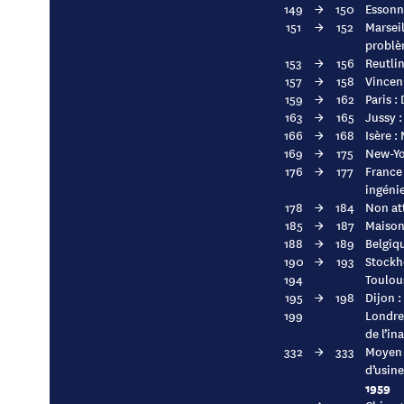
149
→
150
Essonne
151
→
152
Marsei
problè
153
→
156
Reutli
157
→
158
Vincen
159
→
162
Paris :
163
→
165
Jussy :
166
→
168
Isère 
169
→
175
New-Yor
176
→
177
France 
ingénie
178
→
184
Non at
185
→
187
Maison-
188
→
189
Belgiqu
190
→
193
Stockho
194
Toulous
195
→
198
Dijon :
199
Londres
de l’i
332
→
333
Moyen 
d’usine
1959