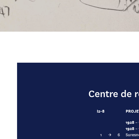
Centre de r
I2-8
PROJE
1928 –
1928 –
1
→
6
Suresn