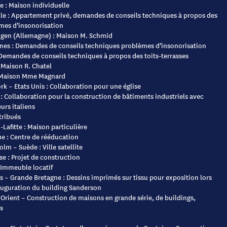
 : Maison individuelle
lle : Appartement privé, demandes de conseils techniques à propos des
mes d’insonorisation
ngen (Allemagne) : Maison M. Schmid
nes : Demandes de conseils techniques problèmes d’insonorisation
 Demandes de conseils techniques à propos des toits-terrasses
 Maison R. Chatel
: Maison Mme Magnard
k – Etats Unis : Collaboration pour une église
: Collaboration pour la construction de bâtiments industriels avec
urs italiens
tribués
Lafitte : Maison particulière
e : Centre de rééducation
lm – Suède : Ville satellite
e : Projet de construction
 Immeuble locatif
 – Grande Bretagne : Dessins imprimés sur tissu pour exposition lors
nauguration du building Sanderson
Orient – Construction de maisons en grande série, de buildings,
s