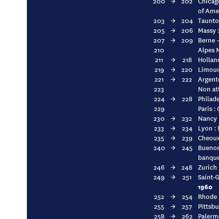
200
→
202
Chicago
of Ame
203
→
204
Taunton
205
→
206
Massy :
207
→
209
Berne –
210
Alpes M
211
→
218
Holland
219
→
220
Limours
221
→
222
Argent
223
Non at
224
→
228
Philade
229
Paris :
230
→
232
Nancy :
233
→
234
Lyon : 
235
→
239
Cheoux
240
→
245
Buenos-
banque
246
→
248
Zurich 
249
→
251
Saint-G
1960
252
→
254
Rhode I
255
→
257
Pittsbu
258
→
262
Palerm