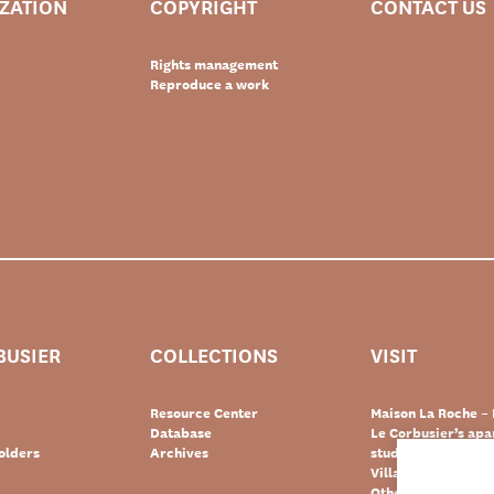
IZATION
COPYRIGHT
CONTACT US
Rights management
Reproduce a work
BUSIER
COLLECTIONS
VISIT
Resource Center
Maison La Roche – 
Database
Le Corbusier’s ap
olders
Archives
studio – Paris
Villa Le Lac – Swit
Other Le Corbusie