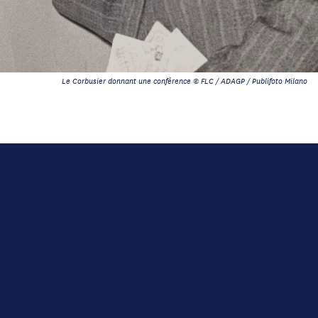
Le Corbusier donnant une conférence © FLC / ADAGP / Publifoto Milano