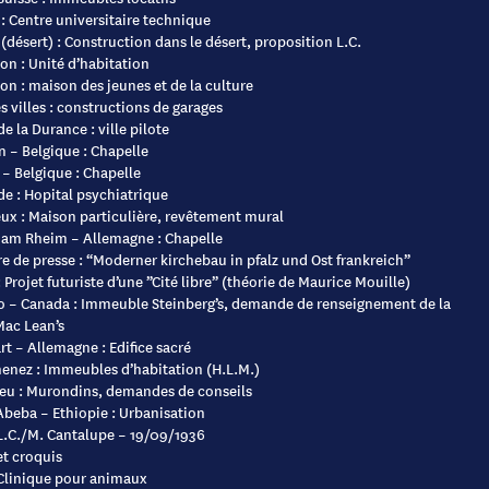
 : Centre universitaire technique
(désert) : Construction dans le désert, proposition L.C.
n : Unité d’habitation
n : maison des jeunes et de la culture
 villes : constructions de garages
de la Durance : ville pilote
 – Belgique : Chapelle
– Belgique : Chapelle
e : Hopital psychiatrique
ux : Maison particulière, revêtement mural
 am Rheim – Allemagne : Chapelle
 de presse : “Moderner kirchebau in pfalz und Ost frankreich”
 Projet futuriste d’une ”Cité libre” (théorie de Maurice Mouille)
o – Canada : Immeuble Steinberg’s, demande de renseignement de la
Mac Lean’s
rt – Allemagne : Edifice sacré
enez : Immeubles d’habitation (H.L.M.)
ieu : Murondins, demandes de conseils
Abeba – Ethiopie : Urbanisation
 L.C./M. Cantalupe – 19/09/1936
et croquis
 Clinique pour animaux