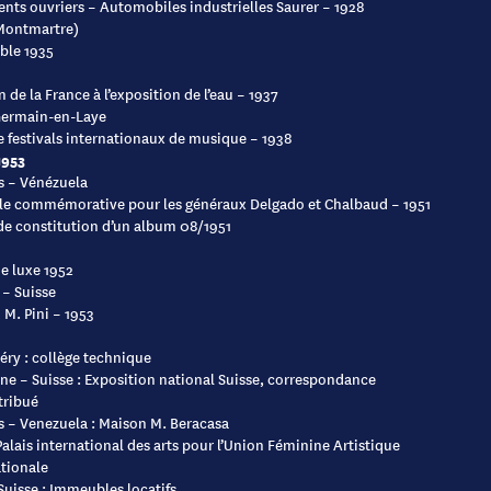
nts ouvriers – Automobiles industrielles Saurer – 1928
(Montmartre)
le 1935
n de la France à l’exposition de l’eau – 1937
Germain-en-Laye
e festivals internationaux de musique – 1938
1953
s – Vénézuela
le commémorative pour les généraux Delgado et Chalbaud – 1951
de constitution d’un album 08/1951
de luxe 1952
 – Suisse
M. Pini – 1953
ry : collège technique
ne – Suisse : Exposition national Suisse, correspondance
tribué
s – Venezuela : Maison M. Beracasa
Palais international des arts pour l’Union Féminine Artistique
tionale
Suisse : Immeubles locatifs