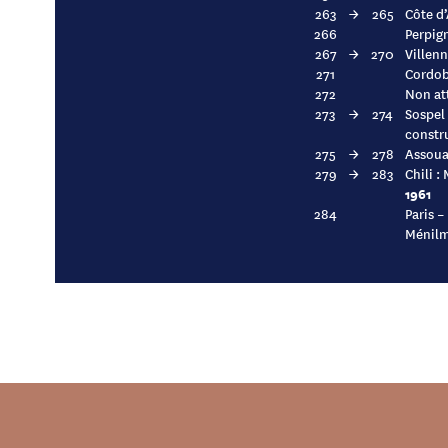
263
→
265
Côte d’
266
Perpign
267
→
270
Villenn
271
Cordoba
272
Non at
273
→
274
Sospel
constru
275
→
278
Assoua
279
→
283
Chili :
1961
284
Paris –
Ménilm