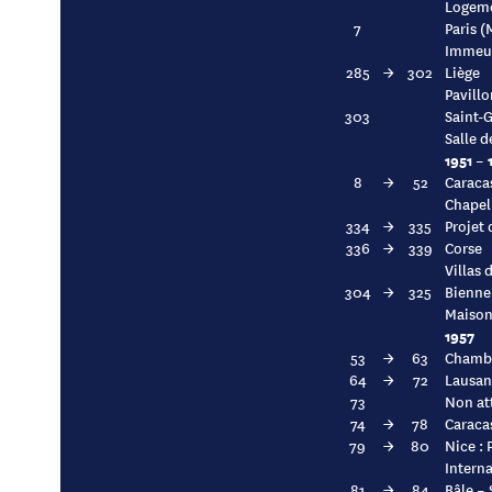
Logeme
7
Paris 
Immeub
285
→
302
Liège
Pavillo
303
Saint-
Salle d
1951 – 
8
→
52
Caraca
Chapel
334
→
335
Projet 
336
→
339
Corse
Villas 
304
→
325
Bienne
Maison 
1957
53
→
63
Chambé
64
→
72
Lausan
73
Non at
74
→
78
Caraca
79
→
80
Nice : 
Interna
81
→
84
Bâle – 