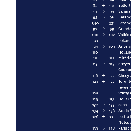
85
→
90
Belfort
91
→
94
Sahara 
95
→
96
Besanço
340
…
351
Besanço
97
→
99
Grandes
100
→
102
Vallée 
103
Lokeren
104
→
109
Anvers 
110
Holland
111
→
112
Mizérie
113
→
115
Speyer
Coupure
116
→
122
Checy :
123
→
127
Toront
revue 
128
Stuttga
129
→
131
Douarn
132
→
133
Sans L
134
→
138
Addis 
326
→
331
Lettre
Notes 
139
→
148
Paris :