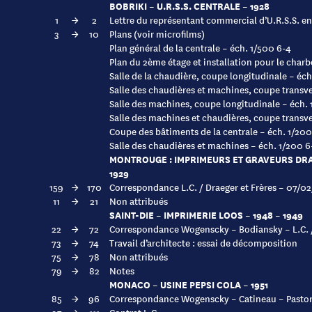
BOBRIKI – U.R.S.S. CENTRALE – 1928
1
→
2
Lettre du représentant commercial d’U.R.S.S. en 
3
→
10
Plans (voir microfilms)
Plan général de la centrale – éch. 1/500 6-4
Plan du 2ème étage et installation pour le charb
Salle de la chaudière, coupe longitudinale – éch
Salle des chaudières et machines, coupe transve
Salle des machines, coupe longitudinale – éch.
Salle des machines et chaudières, coupe transve
Coupe des bâtiments de la centrale – éch. 1/200
Salle des chaudières et machines – éch. 1/200 6
MONTROUGE : IMPRIMEURS ET GRAVEURS DR
1929
159
→
170
Correspondance L.C. / Draeger et Frères – 07/0
11
→
21
Non attribués
SAINT-DIE – IMPRIMERIE LOOS – 1948 – 1949
22
→
72
Correspondance Wogenscky – Bodiansky – L.C. /
73
→
74
Travail d’architecte : essai de décomposition
75
→
78
Non attribués
79
→
82
Notes
MONACO – USINE PEPSI COLA – 1951
85
→
96
Correspondance Wogenscky – Catineau – Pastor