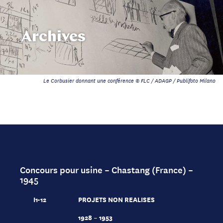
Archives
Le Corbusier donnant une conférence © FLC / ADAGP / Publifoto Milano
Concours pour usine – Chastang (France) –
1945
I1-12
PROJETS NON REALISES
1928 – 1953