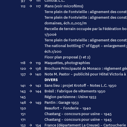
97
→
111
Contrat L.C.
112
→
117
Plans (voir microfilms)
Terre plein de Fontvieille : alignement des con
Terre plein de Fontvieille : alignement des const
domaines, éch.0,005/m
Parcelle de terrain occupée par la Fédération b
1/500è
Terre plein de Fontvieille : alignement des con
The national bottling C° of Egypt – enlargement
éch.1/200
Floor plan proposal (1 et 2)
118
→
119
Maquettes, photographies
120
→
136
Brochure Principauté de Monaco : règlement gén
137
→
140
Note M. Pastor – publicité pour Hôtel Victoria 
DIVERS
141
→
142
Sans lieu : projet Krotoff – Notes L.C. 1950
143
→
144
Brésil : Fabrique de vêtements 1950
145
Région parisienne : Usine 1953
146
→
149
Pantin : Garage 1953
150
Beaufort – Fonderie – 1940
151
Chastang – concours pour usine – 1945
171
Chastang – concours pour usine – 1945
152
→
154
France (département La Creuse) – Cartoucherie