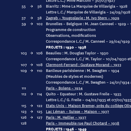
Lettre L.C./ Mme Marconi – 30/07/1927
55
→
56
Biarritz : Mme La Marquise de Villavigia – 1928
Lettre L.C./ Marquise de Villavigia – 24/09/1928
57
→
58
Zagreb – Yougoslavie : M. Ivo Stern – 1929
59
→
102
Bruxelles – Belgique : M. Jean Canneel – 1929 – 
Programme de construction
Observations, modifications
Correspondance L.C./ M. Canneel – 29/04/1929 
PROJETS : 1930 – 1938
103
→
106
Beaulieu : M. Douglas Taylor – 1930
Correspondance L.C./ M. Taylor – 10/04/1930 e
107
→
108
Clermont-Ferrand : Gustave Morand – 1933
109
→
110
Banlieue parisisienne : M. Swagten – 1934
(Meubles de styles et modernes)
Correspondance L.C./ M. Swagten – 24/01/1934
111
Paris – Bolens – 1934
112
→
114
Quito – Equateur : M. Gustave Freile – 1935
Lettre L.C./ G. Freile – 04/02/1935 et 07/02/193
115
→
122
Etats-Unis – Maison Bremer, près du collège Oli
123
→
125
Lac Léman – Suisse – Maison – 1937
126
→
127
Paris : M. Hellier – 1937
128
Paris – Immeuble rue Paul Chotard – 1938
PROJETS : 1946 – 1949