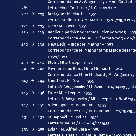
Correspondance A. Wogenscky / Mme Couturier 
281
Lettre Mme Couturier / L.C. sans date
222
→
223
Bretagne : M. Martin – 1951
Lettres Atelier L.C./ M. Martin – 23/07/1951 et 2
224
→
225
Gers : M. Poyet – 1951
226
→
229
Banlieue parisienne : Mme Lucienne Woog – 195
Correspondance Atelier L.C./ Mme Woog – 06/11
230
→
238
New Delhi – Inde : M. Mathur – 1953
Correspondance M. Mathur (ambassade des Indes 
11/09/1953
239
→
240
Blois : Mlle Nisop – 1953
241
→
242
Pavillon sous Bois : Mme Michaud – 1954
Correspondance Mme Michaud / A. Wogenscky 
243
→
244
Sans lieu : M. Azan – 1955
Lettre A. Wogenscky / M. Azan – 04/04/1955 et
245
→
246
Eure : Mlle Leeple – 1955
Lettres A. Wogenscky / Mlle Leeplé – 08/06/195
247
→
250
Allemagne : M. Baumann – 1955
Correspondance L.C./ M. Baumann – 27/09/1955
251
→
252
St-Raphaël : M. Pellet – 1955
Lettre M. Pellet / L.C. – 14/12/1955
253
→
255
Evian : M. Alfred Cesa – 1956
Lettres A. Cesa / L.C./ M. Aujame – 13/03/1956 