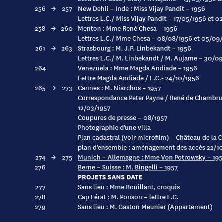
256
→
257
New Dehli – Inde : Miss Vijay Pandit – 1956
Lettres L.C./ Miss Vijay Pandit – 17/05/1956 et 
258
→
260
Menton : Mme René Chesa – 1956
Lettres L.C./ Mme Chesa – 08/08/1956 et 05/09
261
→
263
Strasbourg : M. J.P. Linbekandt – 1956
Lettres L.C./ M. Linbekandt / M. Aujame – 30/
264
Venezuela : Mme Magda Andiade – 1956
Lettre Magda Andiade / L.C.- 24/10/1956
265
→
273
Cannes : M. Niarchos – 1957
Correspondance Peter Payne / René de Chambrun
12/03/1957
Coupures de presse – 08/1957
Photographie d’une villa
Plan cadastral (voir microfilm) – Château de la C
plan d’ensemble : aménagement des accès 22/1
274
→
275
Munich – Allemagne : Mme Von Potrowsky – 19
276
Berne – Suisse : M. Bingelli – 1957
PROJETS SANS DATE
277
Sans lieu : Mme Bouillant, croquis
278
Cap Férat : M. Ponson – lettre L.C.
279
Sans lieu : M. Gaston Meunier (Appartement)