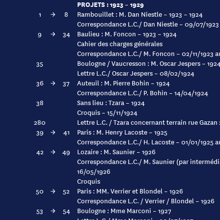
PROJETS : 1923 – 1929
1
→
8
Rambouillet : M. Dan Niestle – 1923 – 1924
Correspondance L.C./ Dan Niestle – 09/07/1923
9
→
34
Baulieu : M. Foncon – 1923 – 1924
Cahier des charges générales
Correspondance L.C./ M. Foncon – 02/11/1923 a
35
Boulogne / Vaucresson : M. Oscar Jespers – 192
Lettre L.C./ Oscar Jespers – 08/02/1924
36
→
37
Auteuil : M. Pierre Bohin – 1924
Correspondance L.C./ P. Bohin – 14/04/1924
38
Sans lieu : Tzara – 1924
Croquis – 15/11/1924
280
Lettre L.C. / Tzara concernant terrain rue Gazan
39
→
41
Paris : M. Henry Lacoste – 1925
Correspondance L.C./ H. Lacoste – 01/01/1925 
42
→
49
Lozaire : M. Saunier – 1926
Correspondance L.C./ M. Saunier (par intermédi
16/05/1926
Croquis
50
→
52
Paris : MM. Verrier et Blondel – 1926
Correspondance L.C. / Verrier / Blondel – 1926
53
→
54
Boulogne : Mme Marconi – 1927