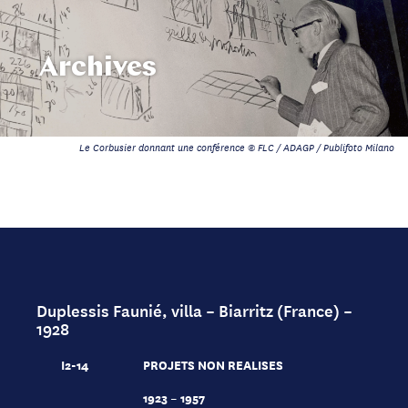
Archives
Le Corbusier donnant une conférence © FLC / ADAGP / Publifoto Milano
Duplessis Faunié, villa – Biarritz (France) –
1928
I2-14
PROJETS NON REALISES
1923 – 1957