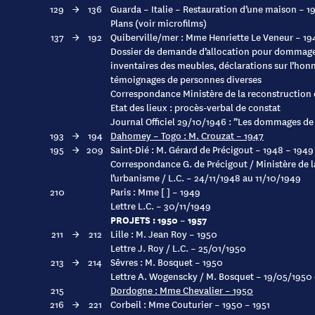
129
→
136
Guarda – Italie – Restauration d’une maison – 1
Plans (voir microfilms)
137
→
192
Quiberville/mer : Mme Henriette Le Veneur – 19
Dossier de demande d’allocation pour dommages
inventaires des meubles, déclarations sur l’honn
témoignages de personnes diverses
Correspondance Ministère de la reconstruction 
Etat des lieux : procès-verbal de constat
Journal Officiel 29/10/1946 : ”Les dommages de
193
→
194
Dahomey – Togo : M. Crouzat – 1947
195
→
209
Saint-Dié : M. Gérard de Précigout – 1948 – 1949
Correspondance G. de Précigout / Ministère de l
l’urbanisme / L.C. – 24/11/1948 au 11/10/1949
210
Paris : Mme [ ] – 1949
Lettre L.C. – 30/11/1949
PROJETS : 1950 – 1957
211
→
212
Lille : M. Jean Roy – 1950
Lettre J. Roy / L.C. – 25/01/1950
213
→
214
Sêvres : M. Bosquet – 1950
Lettre A. Wogenscky / M. Bosquet – 19/05/1950
215
Dordogne : Mme Chevalier – 1950
216
→
221
Corbeil : Mme Couturier – 1950 – 1951