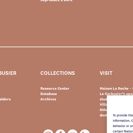
BUSIER
COLLECTIONS
VISIT
Resource Center
Maison La Roche – 
Database
Le Corbusier’s ap
olders
Archives
studio – Paris
Villa Le Lac – Swit
Other Le Corbusie
destinations
To provide th
information. 
behavior or u
certain featur