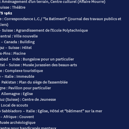
: Aménagement d’un terrain, Centre culturel (Affaire Mourre)
Suisse : Théâtre
S 1962
e : Correspondance L.C./ “le Batiment” (journal des travaux publics et
iers)
– Suisse : Agrandissement de l’Ecole Polytechnique
entral : Ville nouvelle
 – Canada : Building
az – Suisse : Hôtel
s-Pins : Piscine
ad – Inde : Bungalow pour un particulier
el – Suisse : Musée jurassien des beaux-arts
e : Complexe touristique
 – Italie : Immeuble
 Pakistan : Plan du siège de l’assemblée
ne : Pavillon pour particulier
– Allemagne : Eglise
Ruz (Suisse) : Centre de Jeunesse
 Local de scouts
 Sabbiadoro – Italie : Eglise, Hôtel et “bâtiment” sur la mer
 – Afrique : Couvent
 Musée archéologique
Centre pour handicapés mentaux