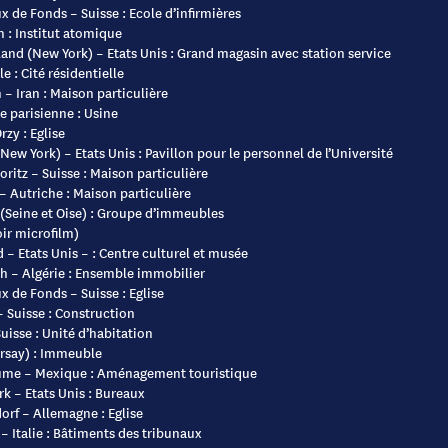
x de Fonds – Suisse : Ecole d’infirmières
n : Institut atomique
land (New York) – Etats Unis : Grand magasin avec station service
e : Cité résidentielle
 – Iran : Maison particulière
e parisienne : Usine
rzy : Eglise
(New York) – Etats Unis : Pavillon pour le personnel de l’Université
oritz – Suisse : Maison particulière
– Autriche : Maison particulière
 (Seine et Oise) : Groupe d’immeubles
oir microfilm)
 – Etats Unis – : Centre culturel et musée
h – Algérie : Ensemble immobilier
x de Fonds – Suisse : Eglise
– Suisse : Construction
Suisse : Unité d’habitation
Orsay) : Immeuble
ume – Mexique : Aménagement touristique
k – Etats Unis : Bureaux
orf – Allemagne : Eglise
 – Italie : Bâtiments des tribunaux