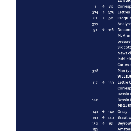
LONDRE
1
→
80
Corresp
374
→
376
Lettres
81
→
90
Croquis
377
Analys
91
→
116
Docume
M. Arund
pressre
Six cott
News ch
Publici
Cartes d
378
Plan (v
VILLEJ
117
→
139
Lettre 
Corresp
Dessin 
140
Dessin 
PROJET
141
→
142
Orsay :
143
→
149
Brasili
150
→
151
Beyrout
152
Amsterd