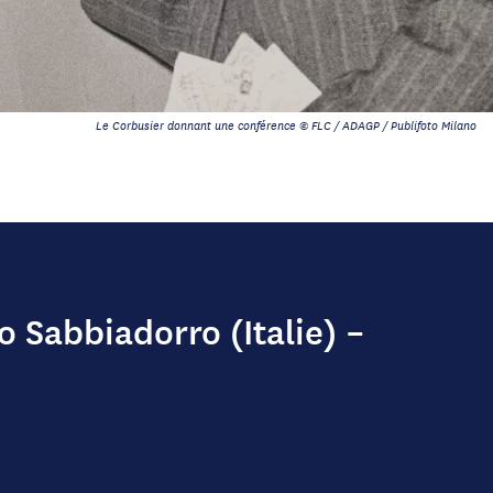
Le Corbusier donnant une conférence © FLC / ADAGP / Publifoto Milano
o Sabbiadorro (Italie) –