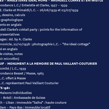
S – ANGLETERRE IDEAL HOME – ARUNDELL CLARKE ET ENTWISTLE
ondance L.C./ Entwistle et Clarke, 1937 – 1939
 E. Clarke et Primaldi/L.C. – 26/06/1939 et 03/07/1939
, dessins, calculs
e graphologique
nts en anglais
ell Clarke’s coktail party : points for the information of
presentatives
ages : éd. by A. Clarke
ronicle, 22/10/1938 : photographie L.C. – ”the ideal cottage”
té en anglais
e visites, notes
oir microfilm)
UIF – MONUMENT A LA MEMOIRE DE PAUL VAILLANT-COUTURIER
Comité / L.C., 1939
ondance Besset / Masse, 1965
L.C. offert à Masse
L.C. représentant Paul Vaillant Couturier
S 1961
 Maisons individuelles
a – Brésil : Ambassade de Suisse
h – Liban : Immeuble “Salha” : haute couture
am – Pays-Bas : Immeuble locatif