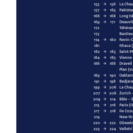
153
→
156
La Chau
157
→
165
Pakista
166
→
168
Long Is
169
→
171
Deauvill
172
Téhéran
173
Banlieu
174
→
180
Revin-O
181
Ithaca 
182
→
183
Saint-M
184
→
185
Vienne 
186
→
188
Draveil
Plan (v
189
→
190
Oakland
191
→
198
Badjara
199
→
206
La Chau
207
→
208
Zurich 
209
→
214
Bâle – 
215
→
216
Paris (
217
→
218
Ile Coz
219
New-Yor
220
→
222
Düsseld
223
→
224
Velletri