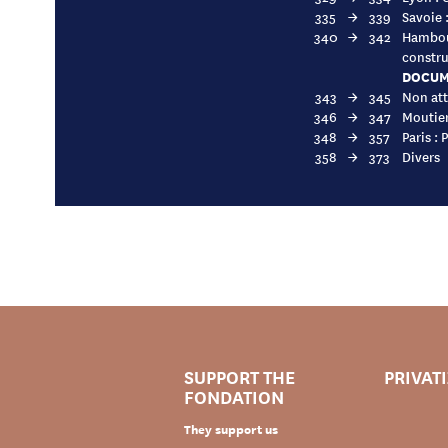
335
→
339
Savoie 
340
→
342
Hambour
constru
DOCUM
343
→
345
Non att
346
→
347
Moutier
348
→
357
Paris :
358
→
373
Divers
SUPPORT THE
PRIVAT
FONDATION
They support us