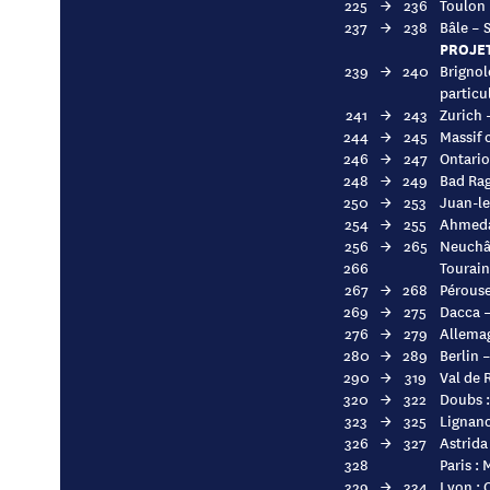
225
→
236
Toulon 
237
→
238
Bâle – 
PROJET
239
→
240
Brignol
particul
241
→
243
Zurich 
244
→
245
Massif c
246
→
247
Ontario
248
→
249
Bad Rag
250
→
253
Juan-le
254
→
255
Ahmedab
256
→
265
Neuchât
266
Tourain
267
→
268
Pérouse
269
→
275
Dacca –
276
→
279
Allemag
280
→
289
Berlin 
290
→
319
Val de 
320
→
322
Doubs :
323
→
325
Lignano
326
→
327
Astrida
328
Paris :
329
→
334
Lyon : 