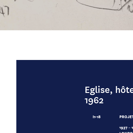
Eglise, hôt
1962
I1-18
PROJET
1937 – 