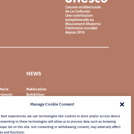
NEWS
Paris
Publication
artment-
Exhibition
Event
Manage Cookie Consent
zerland
Documentary
r
World heritage
newsletter
e best experiences, we use technologies like cookies to store and/or access device
Consenting to these technologies will allow us to process data such as browsing
nique IDs on this site. Not consenting or withdrawing consent, may adversely affect
es and functions.