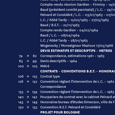
Compte-rendu réunion Gardien – Firminy – 14/
Baud (président comité paroissial) / L.C. – 29/1
Pelnard et Considéré / L.C. – 03/01/1963 – 07/0
L.C. / Abbé Tardy – 12/02/1963 – 27/05/1963
Baud / B.E.T. – 22/11/1963
Compte rendu Gardien – 04/02/1964
Baud / L.C. – 08/04/1964
L.C. / Abbé Tardy – 28/01/1965
Wogenscky / Monseigneur Mazioux 17/05/1966
DEVIS ESTIMATIFS ET DESCRIPTIFS – METRES
74
→
82
Correspondance, estimations 1961 – 1963
83
→
99
Devis descriptifs – 1964
100
→
105
Métré
CONTRATS – CONVENTIONS B.E.T. – HONORA
106
→
125
Contrat type
126
→
132
Convention réglant l’intervention de L.C. – 1962
Correspondance
133
→
139
Convention réglant l’intervention de L.C. – 1963
140
→
142
Pourparlers de contrat avec le cabinet Pelnard 
143
→
149
Honoraires bureau d’études Simecson, ville de 
150
→
153
Convention B.E.T. Pelnard et Considéré
PROJET POUR BOLOGNE