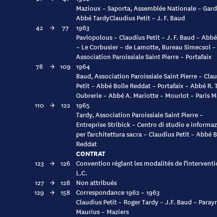
Mazioux – Saporta, Assemblée Nationale – Gard
Abbé TardyClaudius Petit – J. F. Baud
42
→
77
1963
Pavlopolous – Claudius Petit – J. F. Baud – Abb
– Le Corbusier – de Lamotte, Bureau Simecsol –
Association Paroissiale Saint Pierre – Portafaix
78
→
109
1964
Baud, Association Paroissiale Saint Pierre – Cla
Petit – Abbé Bolle Reddat – Portafaix – Abbé R. 
Oubrerie – Abbé A. Mariotte – Mourlot – Paris 
110
→
122
1965
Tardy, Association Paroissiale Saint Pierre –
Entreprise Stribick – Centro di studio e informa
per l’architettura sacra – Claudius Petit – Abbé B
Reddat
CONTRAT
123
→
126
Convention réglant les modalités de l’intervent
L.C.
127
→
128
Non attribués
129
→
158
Correspondance 1962 – 1963
Claudius Petit – Roger Tardy – J.F. Baud – Paray
Maurius – Maziers