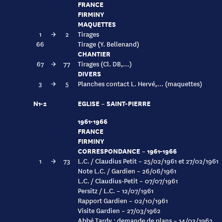
FRANCE
FIRMINY
MAQUETTES
1
→
2
Tirages
66
Tirage (Y. Bellenand)
CHANTIER
67
→
77
Tirages (Cl. DB,…)
DIVERS
3
→
5
Planches contact L. Hervé,… (maquettes)
N1-2
EGLISE – SAINT-PIERRE
1961-1966
FRANCE
FIRMINY
CORRESPONDANCE – 1961-1966
1
→
73
L.C. / Claudius Petit – 25/02/1961 et 27/02/1961
Note L.C. / Gardien – 26/06/1961
L.C. / Claudius-Petit – 07/07/1961
Persitz / L.C. – 12/07/1961
Rapport Gardien – 02/10/1961
Visite Gardien – 27/03/1962
Abbé Tardy : demande de plans – 14/03/1962