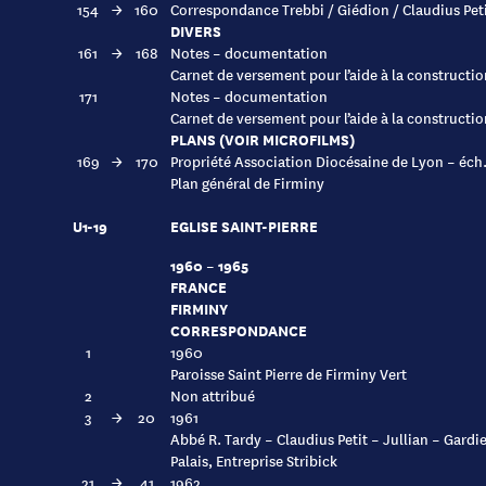
154
→
160
Correspondance Trebbi / Giédion / Claudius Pet
DIVERS
161
→
168
Notes – documentation
Carnet de versement pour l’aide à la constructio
171
Notes – documentation
Carnet de versement pour l’aide à la constructio
PLANS (VOIR MICROFILMS)
169
→
170
Propriété Association Diocésaine de Lyon – éch
Plan général de Firminy
U1-19
EGLISE SAINT-PIERRE
1960 – 1965
FRANCE
FIRMINY
CORRESPONDANCE
1
1960
Paroisse Saint Pierre de Firminy Vert
2
Non attribué
3
→
20
1961
Abbé R. Tardy – Claudius Petit – Jullian – Gardi
Palais, Entreprise Stribick
21
→
41
1962