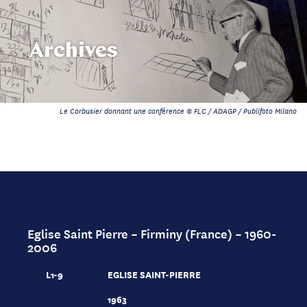
Archives
Le Corbusier donnant une conférence © FLC / ADAGP / Publifoto Milano
Eglise Saint Pierre – Firminy (France) – 1960-
2006
L1-9
EGLISE SAINT-PIERRE
1963