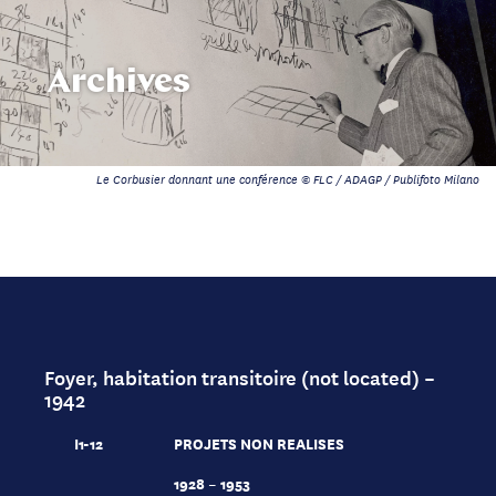
Archives
Le Corbusier donnant une conférence © FLC / ADAGP / Publifoto Milano
Foyer, habitation transitoire (not located) –
1942
I1-12
PROJETS NON REALISES
1928 – 1953