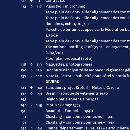
97
→
111
Contrat L.C.
112
→
117
Plans (voir microfilms)
Terre plein de Fontvieille : alignement des con
Terre plein de Fontvieille : alignement des const
domaines, éch.0,005/m
Parcelle de terrain occupée par la Fédération b
1/500è
Terre plein de Fontvieille : alignement des con
The national bottling C° of Egypt – enlargement
éch.1/200
Floor plan proposal (1 et 2)
118
→
119
Maquettes, photographies
120
→
136
Brochure Principauté de Monaco : règlement gén
137
→
140
Note M. Pastor – publicité pour Hôtel Victoria 
DIVERS
141
→
142
Sans lieu : projet Krotoff – Notes L.C. 1950
143
→
144
Brésil : Fabrique de vêtements 1950
145
Région parisienne : Usine 1953
146
→
149
Pantin : Garage 1953
150
Beaufort – Fonderie – 1940
151
Chastang – concours pour usine – 1945
171
Chastang – concours pour usine – 1945
152
→
154
France (département La Creuse) – Cartoucherie