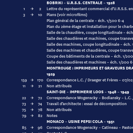
BOBRIKI – U.R.S.S. CENTRALE – 1928
1
→
2
Lettre du représentant commercial d’U.R.S.S. en 
3
→
10
Plans (voir microfilms)
Plan général de la centrale – éch. 1/500 6-4
Plan du 2ème étage et installation pour le charb
Salle de la chaudière, coupe longitudinale – éch
Salle des chaudières et machines, coupe transve
Salle des machines, coupe longitudinale – éch.
Salle des machines et chaudières, coupe transve
Coupe des bâtiments de la centrale – éch. 1/200
Salle des chaudières et machines – éch. 1/200 6
MONTROUGE : IMPRIMEURS ET GRAVEURS DR
1929
159
→
170
Correspondance L.C. / Draeger et Frères – 07/0
11
→
21
Non attribués
SAINT-DIE – IMPRIMERIE LOOS – 1948 – 1949
22
→
72
Correspondance Wogenscky – Bodiansky – L.C. /
73
→
74
Travail d’architecte : essai de décomposition
75
→
78
Non attribués
79
→
82
Notes
MONACO – USINE PEPSI COLA – 1951
85
→
96
Correspondance Wogenscky – Catineau – Pastor