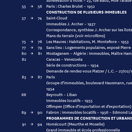
Surélévation d’hôtel – 23, rue Ballu, Mlle Tarad
55
→
56
Paris : Charles Brulet – 1952
CONSTRUCTION DE PLUSIEURS IMMEUBLES
57
→
74
Saint-Cloud
Immeubles J. Archer – 1937
Correspondance, synthèse J. Archer sur les îlots
Plans du terrain (voir microfilms)
75
→
76
Les Maures : Habitations, M. Montefiore – 1953
77
→
79
Sans lieu : Logements populaires, exposé Pierre
80
→
81
Mostaganem – Algérie : Immeubles, Maître Ham
82
Caracas – Venezuela
Série de constructions – 1954
Demande de rendez-vous Platzer / L.C. – 27/02/
83
→
87
Paris
Groupe d’immeubles, boulevard Hausmann, rue 
1954
88
Beyrouth – Liban
Immeubles locatifs – 1955
Offimpex (Office d’importation et d’exportation)
89
→
90
Fabron : immeubles locatifs – 1956 – Edmond L
PROGRAMMES DE CONSTRUCTION ET URBANI
91
→
94
Homécourt (Meurthe et Moselle)
Grand immeuble et école professionnelle