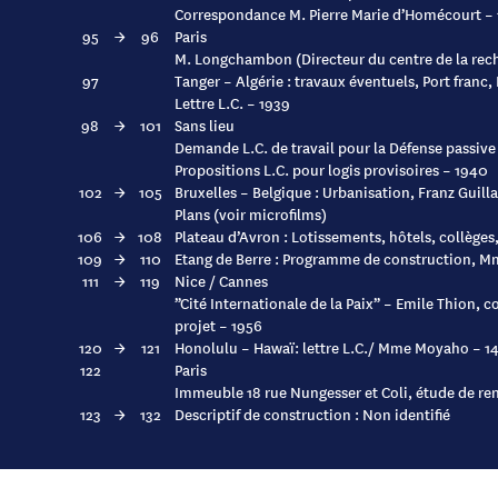
Correspondance M. Pierre Marie d’Homécourt – 
95
→
96
Paris
M. Longchambon (Directeur du centre de la rech
97
Tanger – Algérie : travaux éventuels, Port franc
Lettre L.C. – 1939
98
→
101
Sans lieu
Demande L.C. de travail pour la Défense passive
Propositions L.C. pour logis provisoires – 1940
102
→
105
Bruxelles – Belgique : Urbanisation, Franz Guil
Plans (voir microfilms)
106
→
108
Plateau d’Avron : Lotissements, hôtels, collèges
109
→
110
Etang de Berre : Programme de construction, Mm
111
→
119
Nice / Cannes
”Cité Internationale de la Paix” – Emile Thion,
projet – 1956
120
→
121
Honolulu – Hawaï: lettre L.C./ Mme Moyaho – 14
122
Paris
Immeuble 18 rue Nungesser et Coli, étude de rent
123
→
132
Descriptif de construction : Non identifié