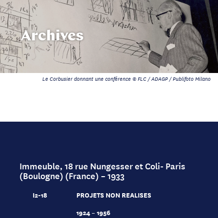
Archives
Le Corbusier donnant une conférence © FLC / ADAGP / Publifoto Milano
Immeuble, 18 rue Nungesser et Coli- Paris
(Boulogne) (France) – 1933
I2-18
PROJETS NON REALISES
1924 – 1956