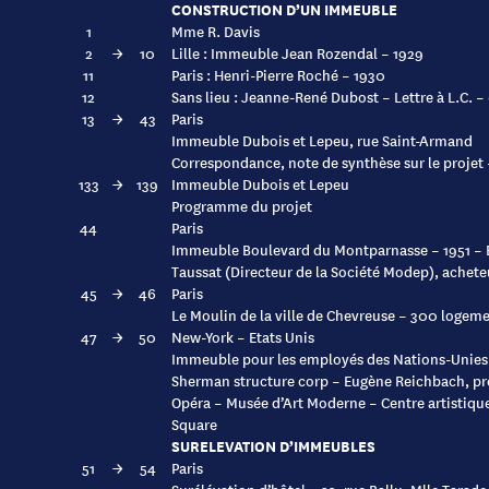
CONSTRUCTION D’UN IMMEUBLE
1
Mme R. Davis
2
→
10
Lille : Immeuble Jean Rozendal – 1929
11
Paris : Henri-Pierre Roché – 1930
12
Sans lieu : Jeanne-René Dubost – Lettre à L.C. 
13
→
43
Paris
Immeuble Dubois et Lepeu, rue Saint-Armand
Correspondance, note de synthèse sur le projet 
133
→
139
Immeuble Dubois et Lepeu
Programme du projet
44
Paris
Immeuble Boulevard du Montparnasse – 1951 – 
Taussat (Directeur de la Société Modep), achete
45
→
46
Paris
Le Moulin de la ville de Chevreuse – 300 logeme
47
→
50
New-York – Etats Unis
Immeuble pour les employés des Nations-Unies
Sherman structure corp – Eugène Reichbach, pr
Opéra – Musée d’Art Moderne – Centre artistiqu
Square
SURELEVATION D’IMMEUBLES
51
→
54
Paris