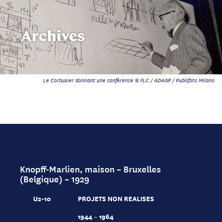
Archives
Le Corbusier donnant une conférence © FLC / ADAGP / Publifoto Milano
Knopff-Marlien, maison – Bruxelles
(Belgique) – 1929
U2-10
PROJETS NON REALISES
1944 – 1964