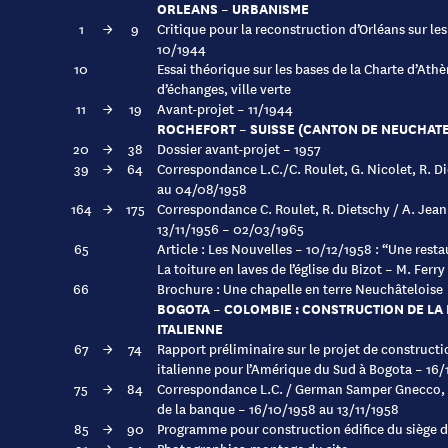
ORLEANS – URBANISME
1
→
9
Critique pour la reconstruction d’Orléans sur le
10/1944
10
Essai théorique sur les bases de la Charte d’Athèn
d’échanges, ville verte
11
→
19
Avant-projet – 11/1944
ROCHEFORT – SUISSE (CANTON DE NEUCHATE
20
→
38
Dossier avant-projet – 1957
39
→
64
Correspondance L.C./C. Roulet, G. Nicolet, R. Die
au 04/08/1958
164
→
175
Correspondance C. Roulet, R. Dietschy / A. Jean
13/11/1956 – 02/03/1965
65
Article : Les Nouvelles – 10/12/1958 : “Une res
La toiture en laves de l’église du Bizot – M. Ferry
66
Brochure : Une chapelle en terre Neuchâteloise
BOGOTA – COLOMBIE : CONSTRUCTION DE LA
ITALIENNE
67
→
74
Rapport préliminaire sur le projet de constructi
italienne pour l’Amérique du Sud à Bogota – 16
75
→
84
Correspondance L.C. / German Samper Gnecco, V
de la banque – 16/10/1958 au 13/11/1958
85
→
90
Programme pour construction édifice du siège 