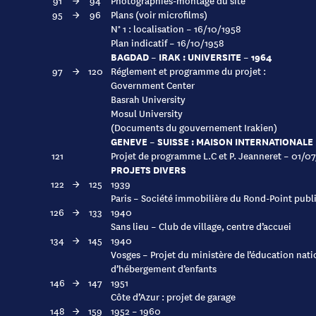
91
→
94
Photographies-montage du site
95
→
96
Plans (voir microfilms)
N° 1 : localisation – 16/10/1958
Plan indicatif – 16/10/1958
BAGDAD – IRAK : UNIVERSITE – 1964
97
→
120
Réglement et programme du projet :
Government Center
Basrah University
Mosul University
(Documents du gouvernement Irakien)
GENEVE – SUISSE : MAISON INTERNATIONALE
121
Projet de programme L.C et P. Jeanneret – 01/0
PROJETS DIVERS
122
→
125
1939
Paris – Société immobilière du Rond-Point public
126
→
133
1940
Sans lieu – Club de village, centre d’accuei
134
→
145
1940
Vosges – Projet du ministère de l’éducation nat
d’hébergement d’enfants
146
→
147
1951
Côte d’Azur : projet de garage
148
→
159
1952 – 1960