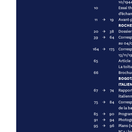
10/194
10
Essai th
d’échan
11
→
19
Avant-p
ROCHEF
20
→
38
Dossier
39
→
64
Corresp
au 04/
164
→
175
Corresp
13/11/1
65
Article
La toitu
66
Brochur
BOGOTA
ITALIE
67
→
74
Rapport
italien
75
→
84
Corresp
de la b
85
→
90
Program
91
→
94
Photogr
95
→
96
Plans (
N° 1 : l