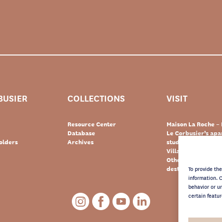
BUSIER
COLLECTIONS
VISIT
Resource Center
Maison La Roche – 
Database
Le Corbusier’s ap
olders
Archives
studio – Paris
Villa Le Lac – Swit
Other Le Corbusie
destinations
To provide th
information. 
behavior or u
certain featur