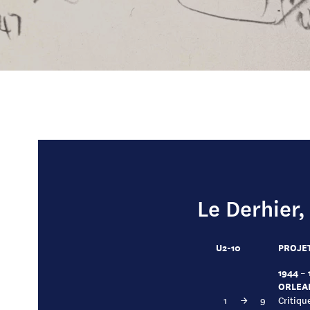
Le Derhier,
U2-10
PROJET
1944 – 
ORLEA
1
→
9
Critiqu