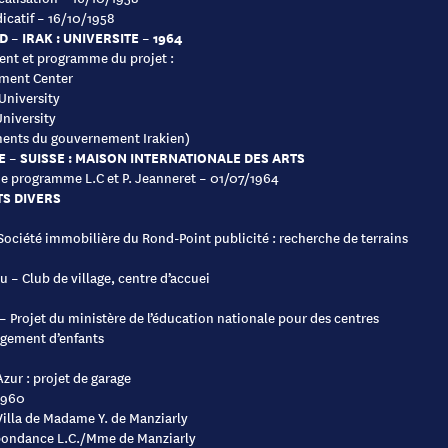
dicatif – 16/10/1958
 – IRAK : UNIVERSITE – 1964
nt et programme du projet :
ment Center
University
niversity
ents du gouvernement Irakien)
 – SUISSE : MAISON INTERNATIONALE DES ARTS
de programme L.C et P. Jeanneret – 01/07/1964
S DIVERS
 Société immobilière du Rond-Point publicité : recherche de terrains
eu – Club de village, centre d’accuei
– Projet du ministère de l’éducation nationale pour des centres
gement d’enfants
Azur : projet de garage
1960
: Villa de Madame Y. de Manziarly
pondance L.C./Mme de Manziarly