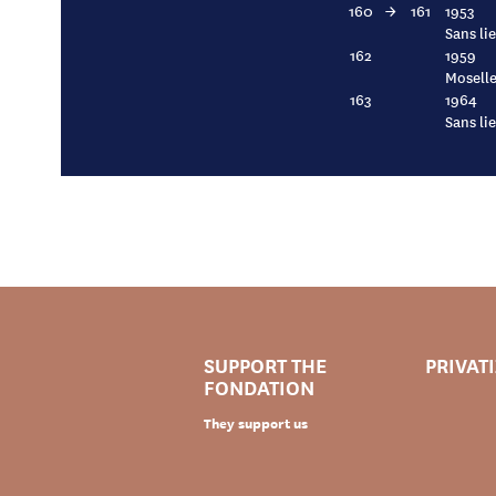
160
→
161
1953
Sans li
162
1959
Moselle 
163
1964
Sans li
SUPPORT THE
PRIVAT
FONDATION
They support us