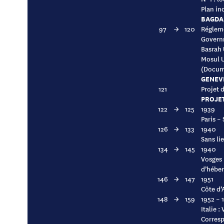
Plan in
BAGDAD
97
→
120
Régleme
Govern
Basrah 
Mosul U
(Docum
GENEVE
121
Projet 
PROJET
122
→
125
1939
Paris –
126
→
133
1940
Sans li
134
→
145
1940
Vosges 
d’héber
146
→
147
1951
Côte d’
148
→
159
1952 – 
Italie 
Corres