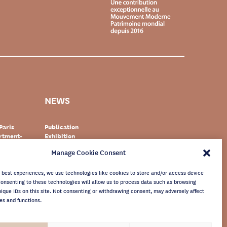
NEWS
Paris
Publication
artment-
Exhibition
Event
Manage Cookie Consent
zerland
Documentary
r
World heritage
newsletter
e best experiences, we use technologies like cookies to store and/or access device
Consenting to these technologies will allow us to process data such as browsing
nique IDs on this site. Not consenting or withdrawing consent, may adversely affect
es and functions.