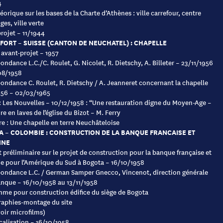
4
éorique sur les bases de la Charte d’Athènes : ville carrefour, centre
ges, ville verte
rojet – 11/1944
ORT – SUISSE (CANTON DE NEUCHATEL) : CHAPELLE
 avant-projet – 1957
ondance L.C./C. Roulet, G. Nicolet, R. Dietschy, A. Billeter – 23/11/1956
08/1958
ondance C. Roulet, R. Dietschy / A. Jeanneret concernant la chapelle
956 – 02/03/1965
 : Les Nouvelles – 10/12/1958 : “Une restauration digne du Moyen-Age –
re en laves de l’église du Bizot – M. Ferry
e : Une chapelle en terre Neuchâteloise
 – COLOMBIE : CONSTRUCTION DE LA BANQUE FRANCAISE ET
NNE
 préliminaire sur le projet de construction pour la banque française et
ne pour l’Amérique du Sud à Bogota – 16/10/1958
ondance L.C. / German Samper Gnecco, Vincenot, direction générale
anque – 16/10/1958 au 13/11/1958
me pour construction édifice du siège de Bogota
aphies-montage du site
voir microfilms)
ocalisation – 16/10/1958