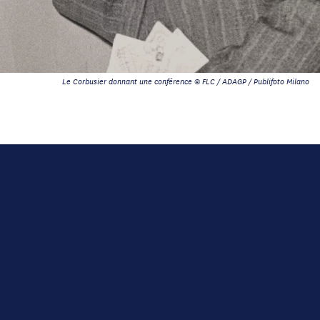
Le Corbusier donnant une conférence © FLC / ADAGP / Publifoto Milano