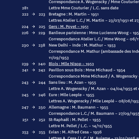
Correspondance A. Wogenscky / Mme Couturier 
281
Lettre Mme Couturier / L.C. sans date
222
→
223
Bretagne : M. Martin – 1951
Lettres Atelier L.C./ M. Martin – 23/07/1951 et 2
224
→
225
Gers : M. Poyet – 1951
226
→
229
Banlieue parisienne : Mme Lucienne Woog – 195
Correspondance Atelier L.C./ Mme Woog – 06/11
230
→
238
New Delhi – Inde : M. Mathur – 1953
Correspondance M. Mathur (ambassade des Indes 
11/09/1953
239
→
240
Blois : Mlle Nisop – 1953
241
→
242
Pavillon sous Bois : Mme Michaud – 1954
Correspondance Mme Michaud / A. Wogenscky 
243
→
244
Sans lieu : M. Azan – 1955
Lettre A. Wogenscky / M. Azan – 04/04/1955 et
245
→
246
Eure : Mlle Leeple – 1955
Lettres A. Wogenscky / Mlle Leeplé – 08/06/195
247
→
250
Allemagne : M. Baumann – 1955
Correspondance L.C./ M. Baumann – 27/09/1955
251
→
252
St-Raphaël : M. Pellet – 1955
Lettre M. Pellet / L.C. – 14/12/1955
253
→
255
Evian : M. Alfred Cesa – 1956
Lettres A. Cesa / L.C./ M. Aujame – 13/03/1956 