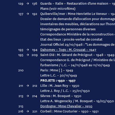
129
→
136
Guarda – Italie – Restauration d’une maison – 1
Plans (voir microfilms)
137
→
192
Quiberville/mer : Mme Henriette Le Veneur – 19
Dossier de demande d’allocation pour dommages
inventaires des meubles, déclarations sur l’honn
témoignages de personnes diverses
Correspondance Ministère de la reconstruction 
Etat des lieux : procès-verbal de constat
Journal Officiel 29/10/1946 : ”Les dommages de
193
→
194
Dahomey – Togo : M. Crouzat – 1947
195
→
209
Saint-Dié : M. Gérard de Précigout – 1948 – 1949
Correspondance G. de Précigout / Ministère de l
l’urbanisme / L.C. – 24/11/1948 au 11/10/1949
210
Paris : Mme [ ] – 1949
Lettre L.C. – 30/11/1949
PROJETS : 1950 – 1957
211
→
212
Lille : M. Jean Roy – 1950
Lettre J. Roy / L.C. – 25/01/1950
213
→
214
Sêvres : M. Bosquet – 1950
Lettre A. Wogenscky / M. Bosquet – 19/05/1950
215
Dordogne : Mme Chevalier – 1950
216
→
221
Corbeil : Mme Couturier – 1950 – 1951