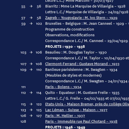
Lettre L.C./ Mme Marconi – 30/07/1927
55
→
56
Biarritz : Mme La Marquise de Villavigia – 1928
Lettre L.C./ Marquise de Villavigia – 24/09/1928
57
→
58
Zagreb – Yougoslavie : M. Ivo Stern – 1929
59
→
102
Bruxelles – Belgique : M. Jean Canneel – 1929 – 
Programme de construction
Observations, modifications
Correspondance L.C./ M. Canneel – 29/04/1929 
PROJETS : 1930 – 1938
103
→
106
Beaulieu : M. Douglas Taylor – 1930
Correspondance L.C./ M. Taylor – 10/04/1930 e
107
→
108
Clermont-Ferrand : Gustave Morand – 1933
109
→
110
Banlieue parisisienne : M. Swagten – 1934
(Meubles de styles et modernes)
Correspondance L.C./ M. Swagten – 24/01/1934
111
Paris – Bolens – 1934
112
→
114
Quito – Equateur : M. Gustave Freile – 1935
Lettre L.C./ G. Freile – 04/02/1935 et 07/02/193
115
→
122
Etats-Unis – Maison Bremer, près du collège Oli
123
→
125
Lac Léman – Suisse – Maison – 1937
126
→
127
Paris : M. Hellier – 1937
128
Paris – Immeuble rue Paul Chotard – 1938
PROJETS : 1946 – 1949