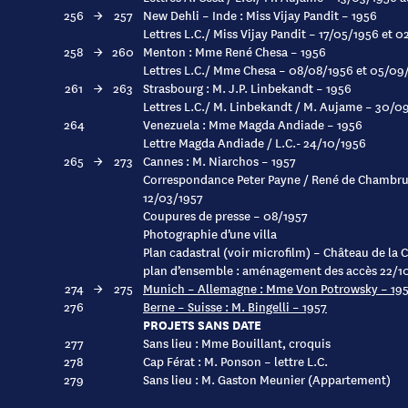
256
→
257
New Dehli – Inde : Miss Vijay Pandit – 1956
Lettres L.C./ Miss Vijay Pandit – 17/05/1956 et 
258
→
260
Menton : Mme René Chesa – 1956
Lettres L.C./ Mme Chesa – 08/08/1956 et 05/09
261
→
263
Strasbourg : M. J.P. Linbekandt – 1956
Lettres L.C./ M. Linbekandt / M. Aujame – 30/
264
Venezuela : Mme Magda Andiade – 1956
Lettre Magda Andiade / L.C.- 24/10/1956
265
→
273
Cannes : M. Niarchos – 1957
Correspondance Peter Payne / René de Chambrun
12/03/1957
Coupures de presse – 08/1957
Photographie d’une villa
Plan cadastral (voir microfilm) – Château de la C
plan d’ensemble : aménagement des accès 22/1
274
→
275
Munich – Allemagne : Mme Von Potrowsky – 19
276
Berne – Suisse : M. Bingelli – 1957
PROJETS SANS DATE
277
Sans lieu : Mme Bouillant, croquis
278
Cap Férat : M. Ponson – lettre L.C.
279
Sans lieu : M. Gaston Meunier (Appartement)