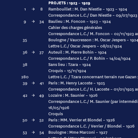
PROJETS : 1923 – 1929
1
→
8
Rambouillet : M. Dan Niestle – 1923 – 1924
Correspondance L.C./ Dan Niestle – 09/07/1923
9
→
34
Baulieu : M. Foncon – 1923 – 1924
Cahier des charges générales
Correspondance L.C./ M. Foncon – 02/11/1923 a
35
Boulogne / Vaucresson : M. Oscar Jespers – 192
Lettre L.C./ Oscar Jespers – 08/02/1924
36
→
37
Auteuil : M. Pierre Bohin – 1924
Correspondance L.C./ P. Bohin – 14/04/1924
38
Sans lieu : Tzara – 1924
Croquis – 15/11/1924
280
Lettre L.C. / Tzara concernant terrain rue Gazan
39
→
41
Paris : M. Henry Lacoste – 1925
Correspondance L.C./ H. Lacoste – 01/01/1925 
42
→
49
Lozaire : M. Saunier – 1926
Correspondance L.C./ M. Saunier (par intermédi
16/05/1926
Croquis
50
→
52
Paris : MM. Verrier et Blondel – 1926
Correspondance L.C. / Verrier / Blondel – 1926
53
→
54
Boulogne : Mme Marconi – 1927