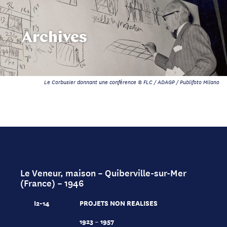
Archives
Le Corbusier donnant une conférence © FLC / ADAGP / Publifoto Milano
Le Veneur, maison – Quiberville-sur-Mer
(France) – 1946
I2-14
PROJETS NON REALISES
1923 – 1957