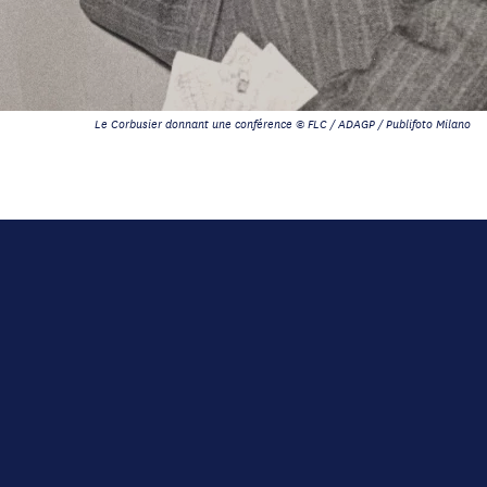
Le Corbusier donnant une conférence © FLC / ADAGP / Publifoto Milano