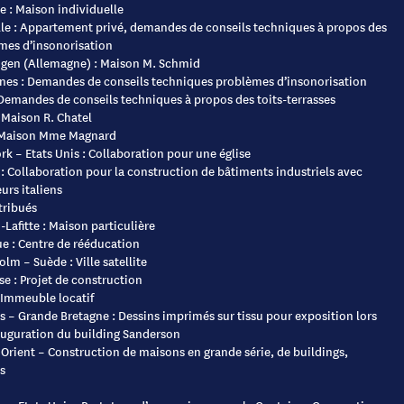
 : Maison individuelle
lle : Appartement privé, demandes de conseils techniques à propos des
mes d’insonorisation
ngen (Allemagne) : Maison M. Schmid
nes : Demandes de conseils techniques problèmes d’insonorisation
 Demandes de conseils techniques à propos des toits-terrasses
 Maison R. Chatel
: Maison Mme Magnard
k – Etats Unis : Collaboration pour une église
: Collaboration pour la construction de bâtiments industriels avec
urs italiens
tribués
Lafitte : Maison particulière
e : Centre de rééducation
lm – Suède : Ville satellite
e : Projet de construction
 Immeuble locatif
 – Grande Bretagne : Dessins imprimés sur tissu pour exposition lors
nauguration du building Sanderson
Orient – Construction de maisons en grande série, de buildings,
s