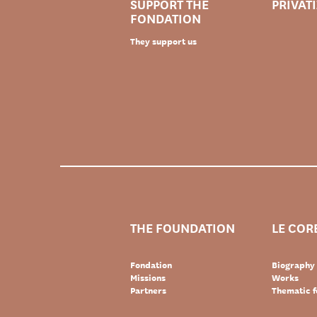
SUPPORT THE
PRIVAT
FONDATION
They support us
THE FOUNDATION
LE COR
Fondation
Biography
Missions
Works
Partners
Thematic f