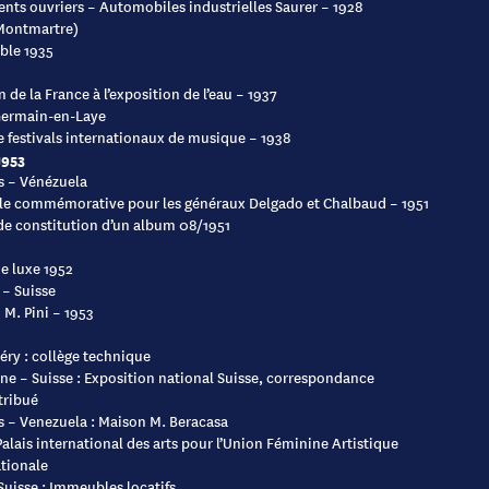
nts ouvriers – Automobiles industrielles Saurer – 1928
(Montmartre)
le 1935
n de la France à l’exposition de l’eau – 1937
Germain-en-Laye
e festivals internationaux de musique – 1938
1953
s – Vénézuela
le commémorative pour les généraux Delgado et Chalbaud – 1951
de constitution d’un album 08/1951
de luxe 1952
 – Suisse
M. Pini – 1953
ry : collège technique
ne – Suisse : Exposition national Suisse, correspondance
tribué
s – Venezuela : Maison M. Beracasa
Palais international des arts pour l’Union Féminine Artistique
tionale
Suisse : Immeubles locatifs