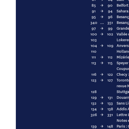
85
→
90
Belfort
91
→
94
Sahara 
95
→
96
Besanço
340
…
351
Besanço
97
→
99
Grandes
100
→
102
Vallée 
103
Lokeren
104
→
109
Anvers 
110
Holland
111
→
112
Mizérie
113
→
115
Speyer
Coupure
116
→
122
Checy :
123
→
127
Toront
revue 
128
Stuttga
129
→
131
Douarn
132
→
133
Sans L
134
→
138
Addis 
326
→
331
Lettre
Notes 
139
→
148
Paris :