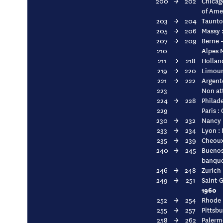
200
→
202
Chicago
of Ame
203
→
204
Taunton
205
→
206
Massy :
207
→
209
Berne –
210
Alpes M
211
→
218
Holland
219
→
220
Limours
221
→
222
Argent
223
Non at
224
→
228
Philade
229
Paris :
230
→
232
Nancy :
233
→
234
Lyon : 
235
→
239
Cheoux
240
→
245
Buenos-
banque
246
→
248
Zurich 
249
→
251
Saint-G
1960
252
→
254
Rhode I
255
→
257
Pittsbu
258
→
262
Palerm