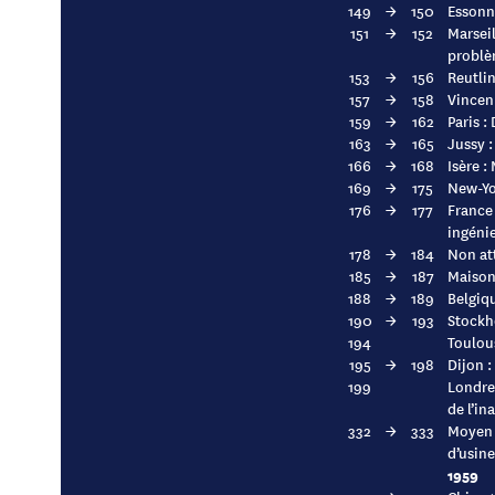
149
→
150
Essonne
151
→
152
Marsei
problè
153
→
156
Reutli
157
→
158
Vincen
159
→
162
Paris :
163
→
165
Jussy :
166
→
168
Isère 
169
→
175
New-Yor
176
→
177
France 
ingénie
178
→
184
Non at
185
→
187
Maison-
188
→
189
Belgiqu
190
→
193
Stockho
194
Toulous
195
→
198
Dijon :
199
Londres
de l’i
332
→
333
Moyen 
d’usine
1959