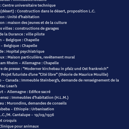
 : Centre universitaire technique
(désert) : Construction dans le désert, proposition L.C.
n : Unité d’habitation
n : maison des jeunes et de la culture
 villes : constructions de garages
de la Durance : ville pilote
 – Belgique : Chapelle
– Belgique : Chapelle
e : Hopital psychiatrique
ux : Maison particulière, revêtement mural
 am Rheim – Allemagne : Chapelle
 de presse : “Moderner kirchebau in pfalz und Ost frankreich”
 Projet futuriste d’une ”Cité libre” (théorie de Maurice Mouille)
o – Canada : Immeuble Steinberg’s, demande de renseignement de la
Mac Lean’s
rt – Allemagne : Edifice sacré
enez : Immeubles d’habitation (H.L.M.)
ieu : Murondins, demandes de conseils
Abeba – Ethiopie : Urbanisation
 L.C./M. Cantalupe – 19/09/1936
et croquis
 Clinique pour animaux