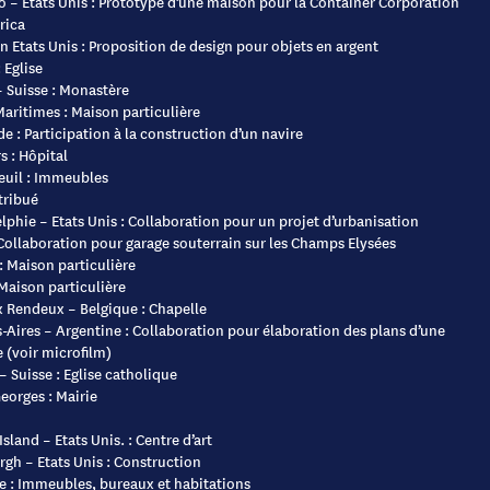
 – Etats Unis : Prototype d’une maison pour la Container Corporation
rica
 Etats Unis : Proposition de design pour objets en argent
 Eglise
 Suisse : Monastère
aritimes : Maison particulière
e : Participation à la construction d’un navire
 : Hôpital
euil : Immeubles
tribué
lphie – Etats Unis : Collaboration pour un projet d’urbanisation
 Collaboration pour garage souterrain sur les Champs Elysées
 Maison particulière
Maison particulière
 Rendeux – Belgique : Chapelle
Aires – Argentine : Collaboration pour élaboration des plans d’une
 (voir microfilm)
– Suisse : Eglise catholique
eorges : Mairie
sland – Etats Unis. : Centre d’art
rgh – Etats Unis : Construction
e : Immeubles, bureaux et habitations