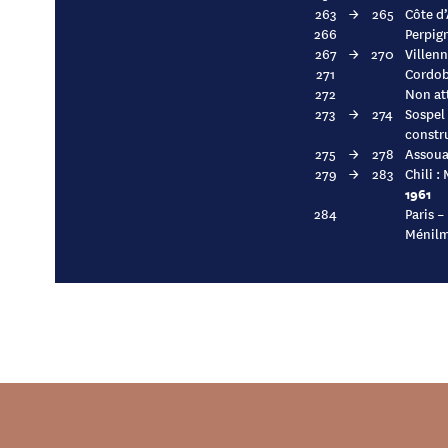
263
→
265
Côte d’
266
Perpign
267
→
270
Villenn
271
Cordoba
272
Non at
273
→
274
Sospel
constru
275
→
278
Assoua
279
→
283
Chili :
1961
284
Paris –
Ménilm