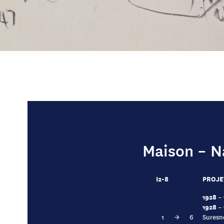
Maison – N
I2-8
PROJE
1928 –
1928 –
1
→
6
Suresn