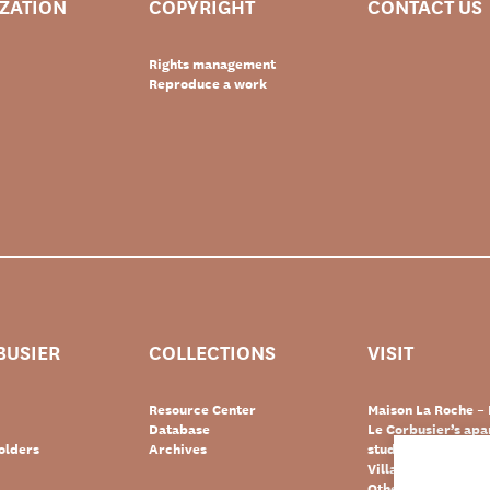
IZATION
COPYRIGHT
CONTACT US
Rights management
Reproduce a work
BUSIER
COLLECTIONS
VISIT
Resource Center
Maison La Roche – 
Database
Le Corbusier’s ap
olders
Archives
studio – Paris
Villa Le Lac – Swit
Other Le Corbusie