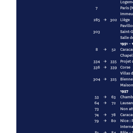
Logeme
7
Paris 
Immeub
285
→
302
Liège
Pavillo
303
Saint-
Salle d
1951 – 
8
→
52
Caraca
Chapel
334
→
335
Projet 
336
→
339
Corse
Villas 
304
→
325
Bienne
Maison 
1957
53
→
63
Chambé
64
→
72
Lausan
73
Non at
74
→
78
Caraca
79
→
80
Nice : 
Interna
81
→
84
Bâle – 