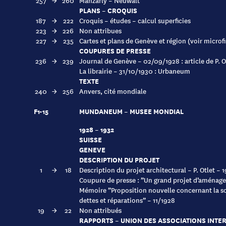
257
→
260
Manzarly – Neuwalt
PLANS – CROQUIS
187
→
222
Croquis – études – calcul superficies
223
→
226
Non attribues
227
→
235
Cartes et plans de Genève et région (voir microf
COUPURES DE PRESSE
236
→
239
Journal de Genève – 02/09/1928 : article de P. O
La librairie – 31/10/1930 : Urbaneum
TEXTE
240
→
256
Anvers, cité mondiale
F1-15
MUNDANEUM – MUSEE MONDIAL
1928 – 1932
SUISSE
GENEVE
DESCRIPTION DU PROJET
1
→
18
Description du projet architectural – P. Otlet – 
Coupure de presse : ”Un grand projet d’aménag
Mémoire ”Proposition nouvelle concernant la s
dettes et réparations” – 11/1928
19
→
22
Non attribués
RAPPORTS – UNION DES ASSOCIATIONS INTER