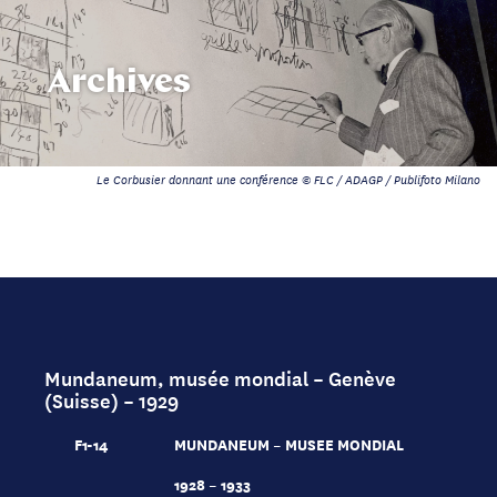
Archives
Le Corbusier donnant une conférence © FLC / ADAGP / Publifoto Milano
Mundaneum, musée mondial – Genève
(Suisse) – 1929
F1-14
MUNDANEUM – MUSEE MONDIAL
1928 – 1933