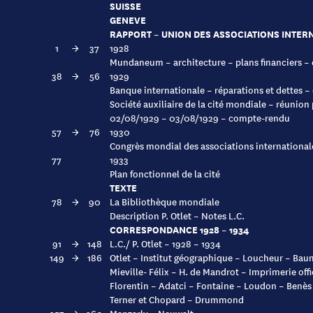
SUISSE
GENEVE
RAPPORT – UNION DES ASSOCIATIONS INTER
1
→
37
1928
Mundaneum – architecture – plans financiers 
38
→
56
1929
Banque internationale – réparations et dettes –
Société auxiliaire de la cité mondiale – réunion
02/08/1929 – 03/08/1929 – compte-rendu
57
→
76
1930
Congrès mondial des associations international
77
1933
Plan fonctionnel de la cité
TEXTE
78
→
90
La Bibliothèque mondiale
Description P. Otlet – Notes L.C.
CORRESPONDANCE 1928 – 1934
91
→
148
L.C./ P. Otlet – 1928 – 1934
149
→
186
Otlet – Institut géographique – Loucheur – Baum
Mieville- Félix – H. de Mandrot – Imprimerie offi
Florentin – Adatci – Fontaine – Loudon – Benè
Terner et Chopard – Drummond