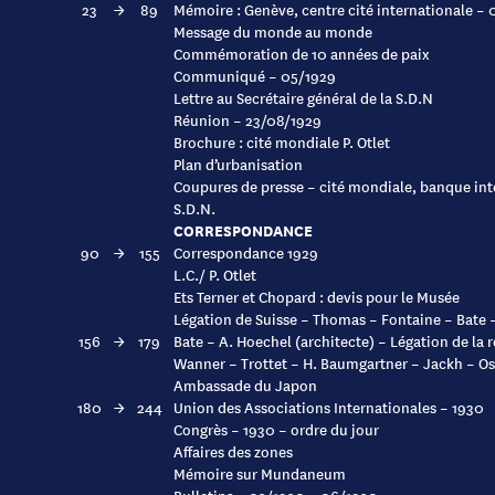
23
→
89
Mémoire : Genève, centre cité internationale – 
Message du monde au monde
Commémoration de 10 années de paix
Communiqué – 05/1929
Lettre au Secrétaire général de la S.D.N
Réunion – 23/08/1929
Brochure : cité mondiale P. Otlet
Plan d’urbanisation
Coupures de presse – cité mondiale, banque inte
S.D.N.
CORRESPONDANCE
90
→
155
Correspondance 1929
L.C./ P. Otlet
Ets Terner et Chopard : devis pour le Musée
Légation de Suisse – Thomas – Fontaine – Bate 
156
→
179
Bate – A. Hoechel (architecte) – Légation de la
Wanner – Trottet – H. Baumgartner – Jackh – O
Ambassade du Japon
180
→
244
Union des Associations Internationales – 1930
Congrès – 1930 – ordre du jour
Affaires des zones
Mémoire sur Mundaneum