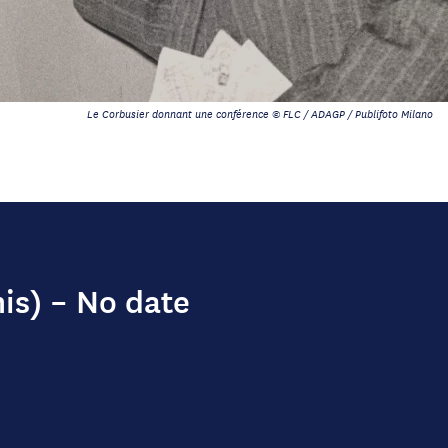
Le Corbusier donnant une conférence © FLC / ADAGP / Publifoto Milano
is) – No date