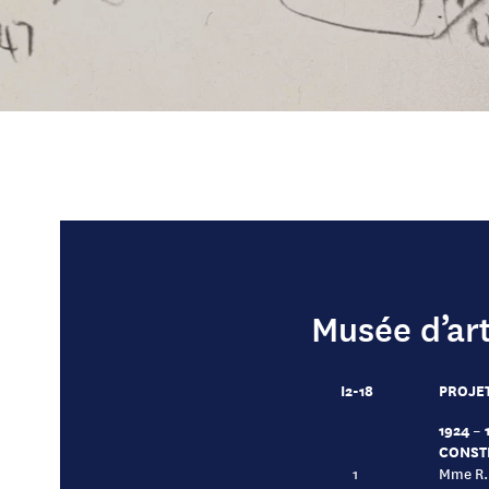
Musée d’ar
I2-18
PROJET
1924 – 
CONST
1
Mme R.