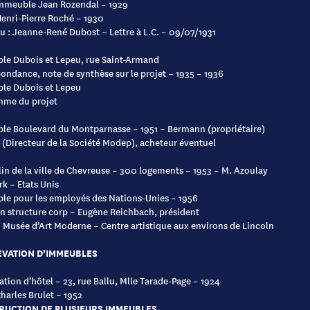
 Immeuble Jean Rozendal – 1929
 Henri-Pierre Roché – 1930
eu : Jeanne-René Dubost – Lettre à L.C. – 09/07/1931
e Dubois et Lepeu, rue Saint-Armand
ondance, note de synthèse sur le projet – 1935 – 1936
le Dubois et Lepeu
mme du projet
e Boulevard du Montparnasse – 1951 – Bermann (propriétaire)
 (Directeur de la Société Modep), acheteur éventuel
in de la ville de Chevreuse – 300 logements – 1953 – M. Azoulay
k – Etats Unis
e pour les employés des Nations-Unies – 1956
 structure corp – Eugène Reichbach, président
 Musée d’Art Moderne – Centre artistique aux environs de Lincoln
EVATION D’IMMEUBLES
ation d’hôtel – 23, rue Ballu, Mlle Tarade-Page – 1924
Charles Brulet – 1952
RUCTION DE PLUSIEURS IMMEUBLES