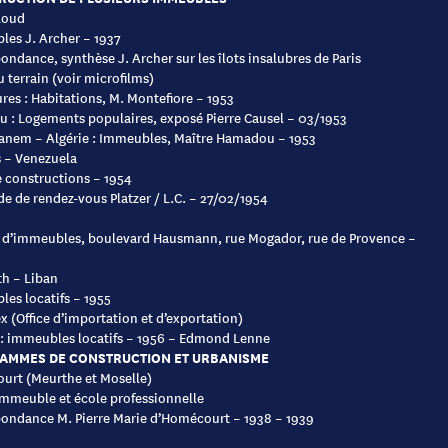
loud
es J. Archer – 1937
ondance, synthèse J. Archer sur les îlots insalubres de Paris
u terrain (voir microfilms)
res : Habitations, M. Montefiore – 1953
eu : Logements populaires, exposé Pierre Causel – 03/1953
nem – Algérie : Immeubles, Maître Hamadou – 1953
 – Venezuela
e constructions – 1954
 de rendez-vous Platzer / L.C. – 27/02/1954
d’immeubles, boulevard Hausmann, rue Mogador, rue de Provence –
h – Liban
es locatifs – 1955
x (Office d’importation et d’exportation)
: immeubles locatifs – 1956 – Edmond Lenne
AMMES DE CONSTRUCTION ET URBANISME
rt (Meurthe et Moselle)
mmeuble et école professionnelle
ondance M. Pierre Marie d’Homécourt – 1938 – 1939