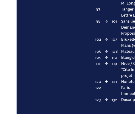
M. Long
97
Tanger 
Lettre L
98
→
101
Sans li
Demande
Proposi
102
→
105
Bruxell
Plans (
106
→
108
Plateau
109
→
110
Etang d
111
→
119
Nice / 
”Cité I
projet 
120
→
121
Honolul
122
Paris
Immeubl
123
→
132
Descrip