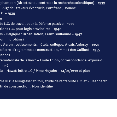
chambon (Directeur du centre de la recherche scientifique) – 1939
– Algérie : travaux éventuels, Port franc, Douane
.C. – 1939
eu
 L.C. de travail pour la Défense passive – 1939
tions L.C. pour logis provisoires – 1940
es – Belgique : Urbanisation, Franz Guillaume – 1947
voir microfilms)
 d’Avron : Lotissements, hôtels, collèges, Alexis Anfossy – 1954
e Berre : Programme de construction, Mme Léon Gaillard – 1955
Cannes
nternationale de la Paix” – Emile Thion, correspondance, exposé du
– 1956
u – Hawaï: lettre L.C./ Mme Moyaho – 14/01/1939 et plan
e 18 rue Nungesser et Coli, étude de rentabilité L.C. et P. Jeanneret
tif de construction : Non identifié