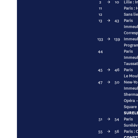
2
→
10
Lille :
11
Paris :
12
Sans li
13
→
43
Paris
Immeubl
Corresp
133
→
139
Immeub
Progra
44
Paris
Immeubl
Taussat
45
→
46
Paris
Le Moul
47
→
50
New-Yor
Immeubl
Sherman
Opéra –
Square
SUREL
51
→
54
Paris
Surélév
55
→
56
Paris : 
CONST