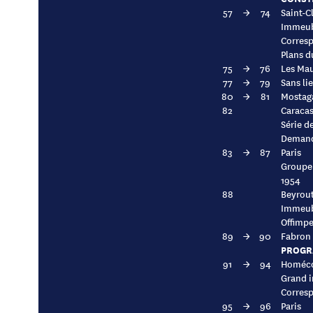
57
→
74
Saint-C
Immeubl
Corresp
Plans d
75
→
76
Les Mau
77
→
79
Sans li
80
→
81
Mostaga
82
Caracas
Série d
Demande
83
→
87
Paris
Groupe 
1954
88
Beyrout
Immeubl
Offimpe
89
→
90
Fabron 
PROGR
91
→
94
Homécou
Grand i
Corresp
95
→
96
Paris