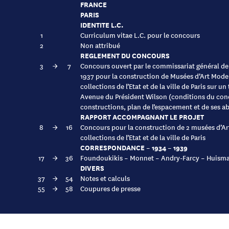
FRANCE
PARIS
IDENTITE L.C.
1
Curriculum vitae L.C. pour le concours
2
Non attribué
REGLEMENT DU CONCOURS
3
→
7
Concours ouvert par le commissariat général de 
1937 pour la construction de Musées d’Art Moder
collections de l’Etat et de la ville de Paris sur 
Avenue du Président Wilson (conditions du co
constructions, plan de l’espacement et de ses a
RAPPORT ACCOMPAGNANT LE PROJET
8
→
16
Concours pour la construction de 2 musées d’A
collections de l’Etat et de la ville de Paris
CORRESPONDANCE – 1934 – 1939
17
→
36
Foundoukikis – Monnet – Andry-Farcy – Huisman
DIVERS
37
→
54
Notes et calculs
55
→
58
Coupures de presse