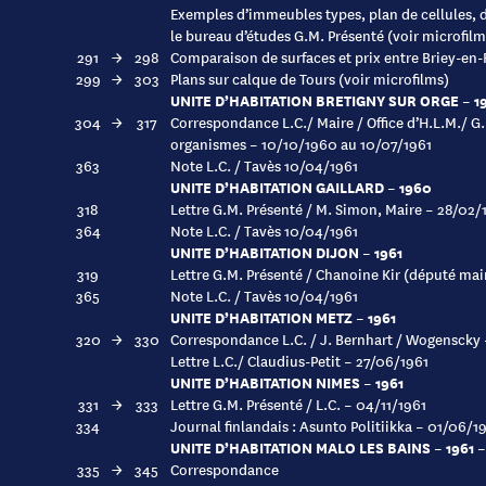
Exemples d’immeubles types, plan de cellules, de
le bureau d’études G.M. Présenté (voir microfilm
291
→
298
Comparaison de surfaces et prix entre Briey-en-
299
→
303
Plans sur calque de Tours (voir microfilms)
UNITE D’HABITATION BRETIGNY SUR ORGE – 19
304
→
317
Correspondance L.C./ Maire / Office d’H.L.M./ G.
organismes – 10/10/1960 au 10/07/1961
363
Note L.C. / Tavès 10/04/1961
UNITE D’HABITATION GAILLARD – 1960
318
Lettre G.M. Présenté / M. Simon, Maire – 28/02/
364
Note L.C. / Tavès 10/04/1961
UNITE D’HABITATION DIJON – 1961
319
Lettre G.M. Présenté / Chanoine Kir (député mai
365
Note L.C. / Tavès 10/04/1961
UNITE D’HABITATION METZ – 1961
320
→
330
Correspondance L.C. / J. Bernhart / Wogenscky 
Lettre L.C./ Claudius-Petit – 27/06/1961
UNITE D’HABITATION NIMES – 1961
331
→
333
Lettre G.M. Présenté / L.C. – 04/11/1961
334
Journal finlandais : Asunto Politiikka – 01/06/1
UNITE D’HABITATION MALO LES BAINS – 1961 –
335
→
345
Correspondance