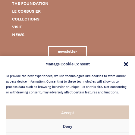
THE FOUNDATION
LE CORBUSIER
COLLECTIONS
VISIT
NEWS
newsletter
Manage Cookie Consent
To provide the best experiences, we use technologies like cookies to store and/or
access device information. Consenting to these technologies will allow us to
process data such as browsing behavior or unique IDs on this site. Not consenting
or withdrawing consent, may adversely affect certain features and functions.
LEGAL NOTICE
Accept
PRIVACY POLICY
CREDITS
Deny
NEWSLETTER ARCHIVES