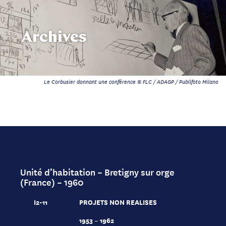
Archives
Le Corbusier donnant une conférence © FLC / ADAGP / Publifoto Milano
Unité d’habitation – Bretigny sur orge
(France) – 1960
I2-11
PROJETS NON REALISES
1953 – 1962