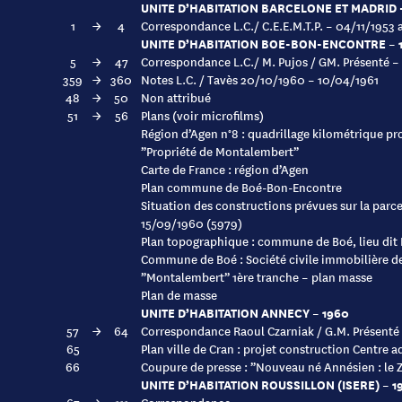
UNITE D’HABITATION BARCELONE ET MADRID -
1
→
4
Correspondance L.C./ C.E.E.M.T.P. – 04/11/1953 
UNITE D’HABITATION BOE-BON-ENCONTRE – 19
5
→
47
Correspondance L.C./ M. Pujos / GM. Présenté –
359
→
360
Notes L.C. / Tavès 20/10/1960 – 10/04/1961
48
→
50
Non attribué
51
→
56
Plans (voir microfilms)
Région d’Agen n°8 : quadrillage kilométrique pr
”Propriété de Montalembert”
Carte de France : région d’Agen
Plan commune de Boé-Bon-Encontre
Situation des constructions prévues sur la pa
15/09/1960 (5979)
Plan topographique : commune de Boé, lieu di
Commune de Boé : Société civile immobilière d
”Montalembert” 1ère tranche – plan masse
Plan de masse
UNITE D’HABITATION ANNECY – 1960
57
→
64
Correspondance Raoul Czarniak / G.M. Présenté
65
Plan ville de Cran : projet construction Centre a
66
Coupure de presse : ”Nouveau né Annésien : le 
UNITE D’HABITATION ROUSSILLON (ISERE) – 19