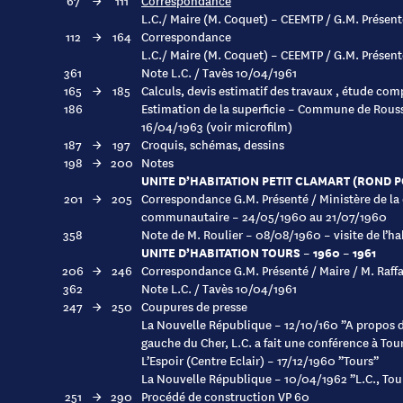
67
→
111
Correspondance
L.C./ Maire (M. Coquet) – CEEMTP / G.M. Présen
112
→
164
Correspondance
L.C./ Maire (M. Coquet) – CEEMTP / G.M. Présent
361
Note L.C. / Tavès 10/04/1961
165
→
185
Calculs, devis estimatif des travaux , étude com
186
Estimation de la superficie – Commune de Roussi
16/04/1963 (voir microfilm)
187
→
197
Croquis, schémas, dessins
198
→
200
Notes
UNITE D’HABITATION PETIT CLAMART (ROND PO
201
→
205
Correspondance G.M. Présenté / Ministère de la 
communautaire – 24/05/1960 au 21/07/1960
358
Note de M. Roulier – 08/08/1960 – visite de l’
UNITE D’HABITATION TOURS – 1960 – 1961
206
→
246
Correspondance G.M. Présenté / Maire / M. Raffa
362
Note L.C. / Tavès 10/04/1961
247
→
250
Coupures de presse
La Nouvelle République – 12/10/160 ”A propos de
gauche du Cher, L.C. a fait une conférence à Tour
L’Espoir (Centre Eclair) – 17/12/1960 ”Tours”
La Nouvelle République – 10/04/1962 ”L.C., Tours
251
→
290
Procédé de construction VP 60