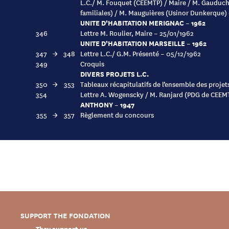
L.C./ M. Fouquet (CEEMTP) / Maire / M. Gauduc
familiales) / M. Mauguières (Usinor Dunkerque)
UNITE D’HABITATION MERIGNAC – 1962
346
Lettre M. Roulier, Maire – 25/01/1962
UNITE D’HABITATION MARSEILLE – 1962
347
→
348
Lettre L.C./ G.M. Présenté – 05/12/1962
349
Croquis
DIVERS PROJETS L.C.
350
→
353
Tableaux récapitulatifs de l’ensemble des proje
354
Lettre A. Wogenscky / M. Ranjard (PDG de CEEM
ANTHONY – 1947
355
→
357
Règlement du concours
SUPPORT THE FONDATION
They support us