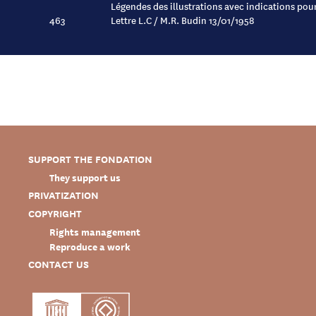
Légendes des illustrations avec indications pou
463
Lettre L.C / M.R. Budin 13/01/1958
SUPPORT THE FONDATION
They support us
PRIVATIZATION
COPYRIGHT
Rights management
Reproduce a work
CONTACT US