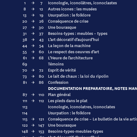
1
→
7
Iconologie, iconolâtres, iconoclastes
8
→
12
Autres icones : les musées
13
→
19
Usurpation : le folklore
20
→
26
Conséquence de crise
27
→
30
Une bourasque
31
→
37
Besoins-types : meubles – types
38
→
43
L’art décoratif d’aujourd’hui
44
→
54
La leçon de la machine
55
→
60
Le respect des oeuvres d’art
61
→
68
L’Heure de l’architecture
69
Témoins
70
→
72
Esprit de vérité
73
→
80
Le lait de chaux : la loi du ripolin
81
→
86
Confession
DOCUMENTATION PREPARATOIRE, NOTES MA
87
→
110
Plan général
111
→
112
Les pieds dans le plat
113
Iconologie, iconolatres, iconoclates
114
Usurpation : le folklore
115
→
121
Conséquence de crise – Le bulletin de la vie art
122
→
147
Une bourasque
148
→
153
Besoins-types-meubles-types