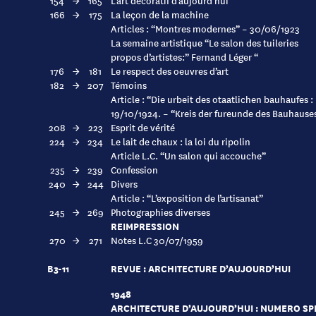
154
→
165
L’art décoratif d’aujourd’hui
166
→
175
La leçon de la machine
Articles : “Montres modernes” – 30/06/1923
La semaine artistique “Le salon des tuileries
propos d’artistes:” Fernand Léger “
176
→
181
Le respect des oeuvres d’art
182
→
207
Témoins
Article : “Die urbeit des otaatlichen bauhaufes 
19/10/1924. – “Kreis der fureunde des Bauhause
208
→
223
Esprit de vérité
224
→
234
Le lait de chaux : la loi du ripolin
Article L.C. “Un salon qui accouche”
235
→
239
Confession
240
→
244
Divers
Article : “L’exposition de l’artisanat”
245
→
269
Photographies diverses
REIMPRESSION
270
→
271
Notes L.C 30/07/1959
B3-11
REVUE : ARCHITECTURE D’AUJOURD’HUI
1948
ARCHITECTURE D’AUJOURD’HUI : NUMERO SPEC