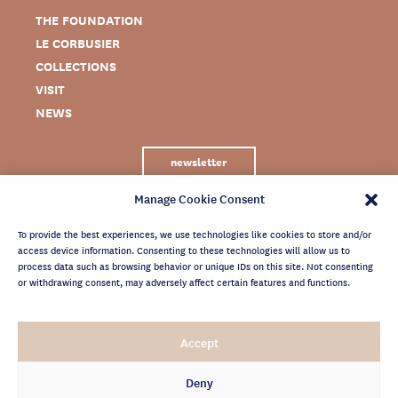
THE FOUNDATION
LE CORBUSIER
COLLECTIONS
VISIT
NEWS
newsletter
Manage Cookie Consent
To provide the best experiences, we use technologies like cookies to store and/or
access device information. Consenting to these technologies will allow us to
process data such as browsing behavior or unique IDs on this site. Not consenting
or withdrawing consent, may adversely affect certain features and functions.
LEGAL NOTICE
Accept
PRIVACY POLICY
CREDITS
Deny
NEWSLETTER ARCHIVES