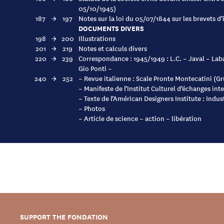
05/10/1945)
187
→
197
Notes sur la loi du 05/07/1844 sur les brevets 
DOCUMENTS DIVERS
198
→
200
Illustrations
201
→
219
Notes et calculs divers
220
→
239
Correspondance : 1945/1949 : L.C. – Javal – Lab
Gio Ponti –
240
→
252
– Revue italienne : Scale Pronte Montecatini (
– Manifeste de l’Institut Culturel d’échanges in
– Texte de l’Américan Designers Institute : Indus
– Photos
– Article de science – action – libération
SUPPORT THE FONDATION