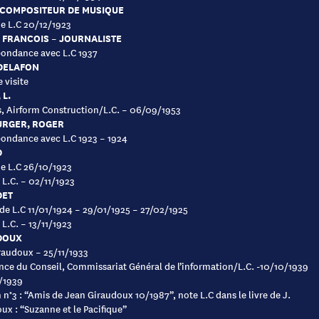
 COMPOSITEUR DE MUSIQUE
de L.C 20/12/1923
 FRANCOIS – JOURNALISTE
ondance avec L.C 1937
-DELAFON
 visite
 L.
es, Airform Construction/L.C. – 06/09/1953
URGER, ROGER
ondance avec L.C 1923 – 1924
D
de L.C 26/10/1923
 L.C. – 02/11/1923
DET
 de L.C 11/01/1924 – 29/01/1925 – 27/02/1925
 L.C. – 13/11/1923
DOUX
raudoux – 25/11/1933
nce du Conseil, Commissariat Général de l’information/L.C. -10/10/1939
/1939
n n°3 : “Amis de Jean Giraudoux 10/1987”, note L.C dans le livre de J.
ux : “Suzanne et le Pacifique”