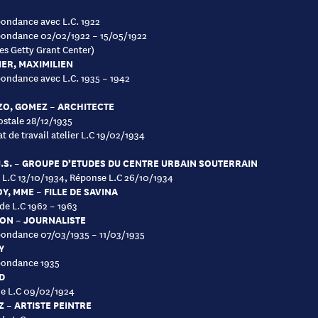
ondance avec L.C. 1922
pondance 02/02/1922 – 15/05/1922
es Getty Grant Center)
ER, MAXIMILIEN
ondance avec L.C. 1935 – 1942
O, GOMEZ – ARCHITECTE
ostale 28/12/1935
at de travail atelier L.C 19/02/1934
U.S. – GROUPE D’ETUDES DU CENTRE URBAIN SOUTERRAIN
à L.C 13/10/1934, Réponse L.C 26/10/1934
Y, MME – FILLE DE SAVINA
 de L.C 1962 – 1963
ON – JOURNALISTE
ondance 07/03/1935 – 11/03/1935
Y
pondance 1935
D
de L.C 09/02/1924
 – ARTISTE PEINTRE