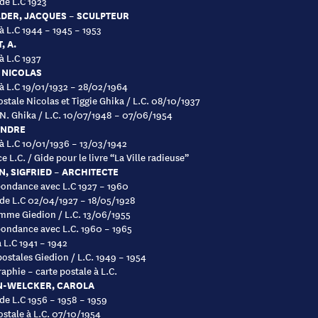
 de L.C 1923
DER, JACQUES – SCULPTEUR
 à L.C 1944 – 1945 – 1953
, A.
à L.C 1937
 NICOLAS
 à L.C 19/01/1932 – 28/02/1964
ostale Nicolas et Tiggie Ghika / L.C. 08/10/1937
 N. Ghika / L.C. 10/07/1948 – 07/06/1954
ANDRE
 à L.C 10/01/1936 – 13/03/1942
 L.C. / Gide pour le livre “La Ville radieuse”
N, SIGFRIED – ARCHITECTE
ondance avec L.C 1927 – 1960
 de L.C 02/04/1927 – 18/05/1928
mme Giedion / L.C. 13/06/1955
ondance avec L.C. 1960 – 1965
à L.C 1941 – 1942
postales Giedion / L.C. 1949 – 1954
aphie – carte postale à L.C.
N-WELCKER, CAROLA
 de L.C 1956 – 1958 – 1959
ostale à L.C. 07/10/1954