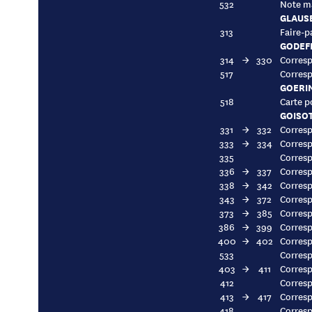
532
Note ma
GLAUS
313
Faire-p
GODEFR
314
→
330
Corresp
517
Corresp
GOERI
518
Carte p
GOISOT
331
→
332
Corres
333
→
334
Corres
335
Corres
336
→
337
Corres
338
→
342
Corres
343
→
372
Corres
373
→
385
Corres
386
→
399
Corres
400
→
402
Corres
533
Corres
403
→
411
Corres
412
Corres
413
→
417
Corres
418
Corresp