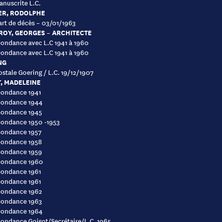
nuscrite L.C.
ER, RODOLPHE
art de décès – 03/01/1963
OY, GEORGES – ARCHITECTE
ondance avec L.C 1941 à 1960
ondance avec L.C 1941 à 1960
NG
ostale Goering / L.C. 19/12/1907
, MADELEINE
pondance 1941
pondance 1944
pondance 1945
pondance 1950 -1953
pondance 1957
pondance 1958
pondance 1959
pondance 1960
pondance 1961
pondance 1961
pondance 1962
pondance 1963
pondance 1964
ondance Goisot/Secrétaire/L.C. 1965