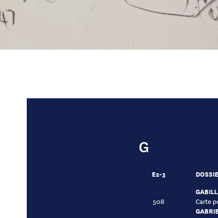
G
E2-3
DOSSIE
GABILL
508
Carte p
GABRIE