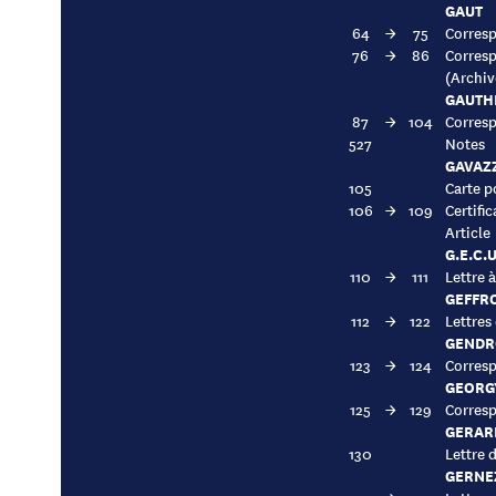
GAUT
64
→
75
Corresp
76
→
86
Corres
(Archiv
GAUTHI
87
→
104
Corresp
527
Notes
GAVAZZ
105
Carte p
106
→
109
Certific
Article
G.E.C.
110
→
111
Lettre 
GEFFRO
112
→
122
Lettres
GENDR
123
→
124
Corresp
GEORG
125
→
129
Corres
GERAR
130
Lettre 
GERNEZ