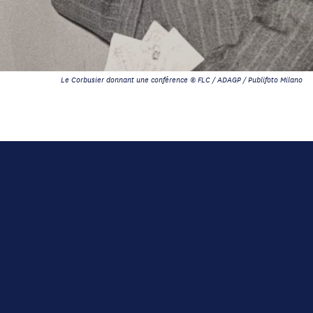
Le Corbusier donnant une conférence © FLC / ADAGP / Publifoto Milano