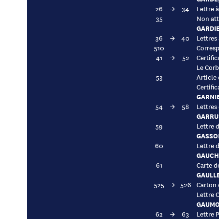
26
→
34
Lettre 
35
Non att
GARDI
36
→
40
Lettres
510
Corresp
41
→
52
Certifi
Le Corb
53
Article
Certifi
GARNIE
54
→
58
Lettres
GARRUS
59
Lettre 
GASSO
60
Lettre 
GAUCH
61
Carte de
GAULLE
525
→
526
Carton 
Lettre 
GAUMO
62
→
63
Lettre 