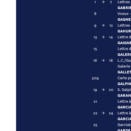
1
→
7
Lettres
GABRIE
8
Voeux 
GAGNE
9
→
12
Lettres
GAHUR
13
→
14
Lettre 
GAIGNE
15
Lettre 
GALERI
16
→
18
L.C./Ga
Galerie
GALLET
509
Carte po
GALPIN
19
→
20
S. Galp
GARAN
21
Lettre à
GARCI
22
→
24
Lettre 
GARCI
25
Garciat
GARDE, 