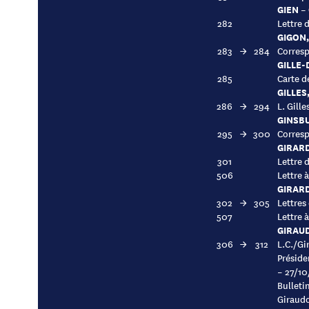
GIEN –
282
Lettre 
GIGON,
283
→
284
Corresp
GILLE
285
Carte de
GILLES,
286
→
294
L. Gill
GINSB
295
→
300
Corresp
GIRAR
301
Lettre 
506
Lettre à
GIRAR
302
→
305
Lettres
507
Lettre à
GIRAU
306
→
312
L.C./Gi
Préside
– 27/10
Bulleti
Giraudo