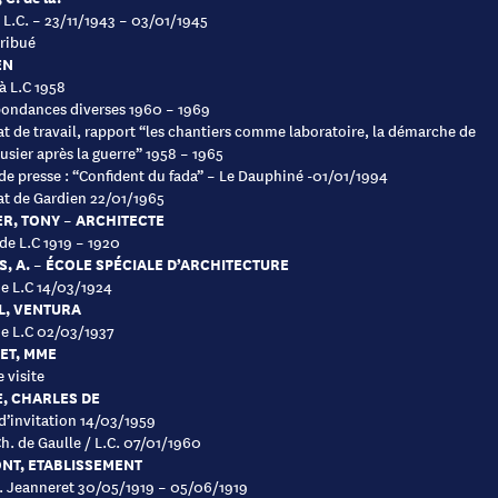
à L.C. – 23/11/1943 – 03/01/1945
ribué
EN
 à L.C 1958
ondances diverses 1960 – 1969
cat de travail, rapport “les chantiers comme laboratoire, la démarche de
usier après la guerre” 1958 – 1965
 de presse : “Confident du fada” – Le Dauphiné -01/01/1994
cat de Gardien 22/01/1965
R, TONY – ARCHITECTE
 de L.C 1919 – 1920
, A. – ÉCOLE SPÉCIALE D’ARCHITECTURE
de L.C 14/03/1924
L, VENTURA
de L.C 02/03/1937
ET, MME
 visite
, CHARLES DE
d’invitation 14/03/1959
Ch. de Gaulle / L.C. 07/01/1960
NT, ETABLISSEMENT
P. Jeanneret 30/05/1919 – 05/06/1919