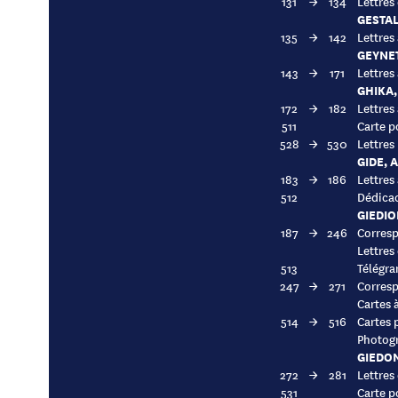
131
→
134
Lettres
GESTAL
135
→
142
Lettres
GEYNET
143
→
171
Lettres 
GHIKA,
172
→
182
Lettres
511
Carte p
528
→
530
Lettres
GIDE, 
183
→
186
Lettres
512
Dédicace
GIEDIO
187
→
246
Corresp
Lettres
513
Télégra
247
→
271
Corresp
Cartes 
514
→
516
Cartes 
Photogr
GIEDO
272
→
281
Lettres
531
Carte p