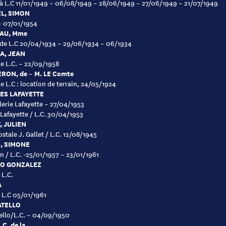
 à L.C 11/01/1949 – 06/08/1949 – 28/06/1949 – 27/06/1949 – 21/07/1949
L, SIMON
– 07/01/1954
AU, Mme
 de L.C 20/04/1934 – 29/06/1934 – 06/1934
A, JEAN
de L.C. – 22/09/1958
RON, de – M. LE Comte
de L.C : location de terrain, 24/05/1924
ES LAFAYETTE
lerie Lafayette – 27/04/1953
 Lafayette / L.C. 30/04/1953
, JULIEN
stale J. Gallet / L.C. 12/08/1945
, SIMONE
in / L.C. -25/01/1957 – 23/01/1961
O GONZALEZ
 L.C.
A
à L.C 05/01/1961
ATELLO
ello/L.C. – 04/09/1950
C. de la.