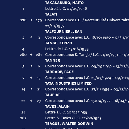
TAKASABURO, NAITO
1
Lettre à L.C. 07/05/1956
TALATI
276
→
279
Correspondance L.C. / Recteur Cité Universitair
22/10/1957
TALFOURNIER, JEAN
2
→
3
Correspondance avec L.C. 16/10/1950 – 03/11/1
TANGE, KENZO
4
Lettre de L.C. 13/06/1959
280
→
281
Correspondance K. Tange / L.C. 21/12/1951 – 11/
TANNER
5
→
6
Correspondance avec L.C. 09/09/1919 – 13/02/
TARRADE, PAGE
7
→
13
Correspondance avec L.C. 25/03/1924 – 09/11/1
TATA INDUSTRIES LIMITED
14
→
21
Correspondance avec L.C. 27/11/1954 – 03/12/1
TAUPIAT
22
→
23
Correspondance avec L.C. 15/04/1922 – 18/04/1
TAVES, ALAIN
24
Lettre à L.C. 20/02/1959
282
Lettre A. Tavès / L.C. 22/08/1963
TEAGUE, WALTER DORWIN