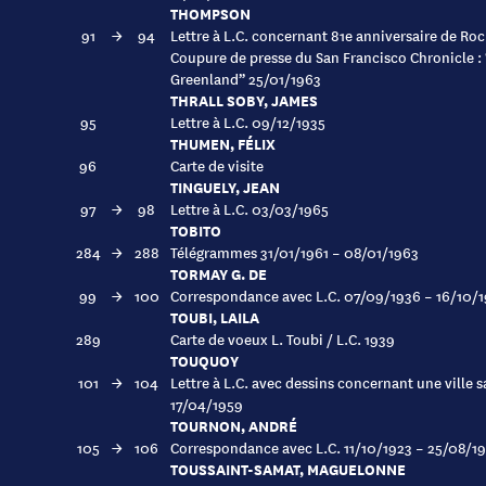
THOMPSON
91
→
94
Lettre à L.C. concernant 81e anniversaire de R
Coupure de presse du San Francisco Chronicle : 
Greenland” 25/01/1963
THRALL SOBY, JAMES
95
Lettre à L.C. 09/12/1935
THUMEN, FÉLIX
96
Carte de visite
TINGUELY, JEAN
97
→
98
Lettre à L.C. 03/03/1965
TOBITO
284
→
288
Télégrammes 31/01/1961 – 08/01/1963
TORMAY G. DE
99
→
100
Correspondance avec L.C. 07/09/1936 – 16/10/
TOUBI, LAILA
289
Carte de voeux L. Toubi / L.C. 1939
TOUQUOY
101
→
104
Lettre à L.C. avec dessins concernant une ville 
17/04/1959
TOURNON, ANDRÉ
105
→
106
Correspondance avec L.C. 11/10/1923 – 25/08/1
TOUSSAINT-SAMAT, MAGUELONNE