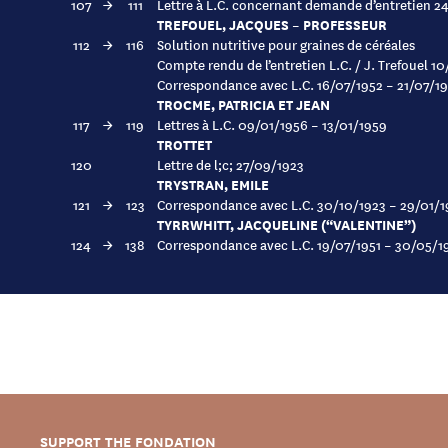
107
→
111
Lettre à L.C. concernant demande d’entretien 2
TREFOUEL, JACQUES – PROFESSEUR
112
→
116
Solution nutritive pour graines de céréales
Compte rendu de l’entretien L.C. / J. Trefouel 1
Correspondance avec L.C. 16/07/1952 – 21/07/1
TROCME, PATRICIA ET JEAN
117
→
119
Lettres à L.C. 09/01/1956 – 13/01/1959
TROTTET
120
Lettre de l;c; 27/09/1923
TRYSTRAN, EMILE
121
→
123
Correspondance avec L.C. 30/10/1923 – 29/01/
TYRRWHITT, JACQUELINE (“VALENTINE”)
124
→
138
Correspondance avec L.C. 19/07/1951 – 30/05/1
SUPPORT THE FONDATION