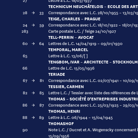
27
Lettre à L.C. 18/03/1937
TECHNICUM NEUCHÂTELOIS – ECOLE DES ART
28
→
33
Correspondance avec L.C. 28/10/1955 – 13/03/1
TEIGE, CHARLES – PRAGUE
24
→
59
Correspondance avec L.C. 18/10/1922 – 18/01/1
283
Carte postale L.C. / Teige 24/10/1927
TELL-PERRIN – AVOCAT
60
→
64
Lettres de L.C. 14/04/1919 – 09/01/1930
TEMPORAL, MARCEL
65
Lettre à L.C. 13/06/[ ]
TENGBOM, IVAR – ARCHITECTE – STOCKHOLM
66
Lettre de L.C. 15/05/1936
TERIADE
67
→
81
Correspondance avec L.C. 02/07/1941 – 10/09/
TESSIER, CARMEN
82
→
85
Lettre L.C. / Tessier avec liste des références de
THOMAS – SOCIÉTÉ D’ENTREPRISES INDUSTRI
86
→
87
Correspondance avec L.C. 25/03/1925 – 29/03/
THOMAS, HENRI
88
→
89
Lettre à L.C. 06/1944 – 15/04/1945
THOMASHOF
90
Note L.C. / Ducret et A. Wogenscky concernant
15/09/1956