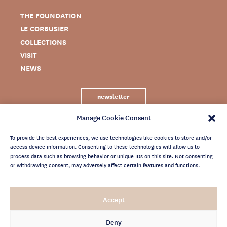
THE FOUNDATION
LE CORBUSIER
COLLECTIONS
VISIT
NEWS
newsletter
Manage Cookie Consent
To provide the best experiences, we use technologies like cookies to store and/or
access device information. Consenting to these technologies will allow us to
process data such as browsing behavior or unique IDs on this site. Not consenting
or withdrawing consent, may adversely affect certain features and functions.
LEGAL NOTICE
Accept
PRIVACY POLICY
CREDITS
Deny
NEWSLETTER ARCHIVES