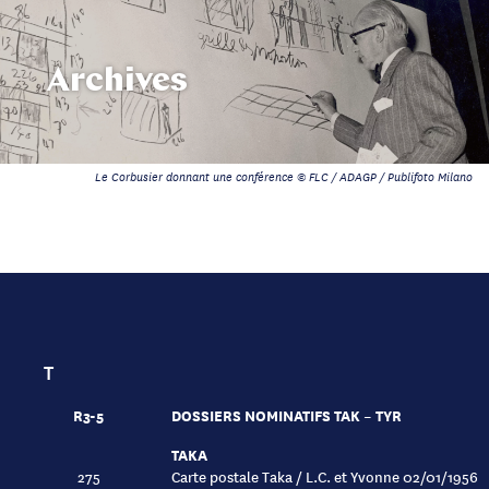
Archives
Le Corbusier donnant une conférence © FLC / ADAGP / Publifoto Milano
T
R3-5
DOSSIERS NOMINATIFS TAK – TYR
TAKA
275
Carte postale Taka / L.C. et Yvonne 02/01/1956