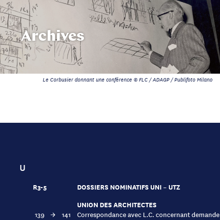
Archives
Le Corbusier donnant une conférence © FLC / ADAGP / Publifoto Milano
U
R3-5
DOSSIERS NOMINATIFS UNI – UTZ
UNION DES ARCHITECTES
139
→
141
Correspondance avec L.C. concernant demande d