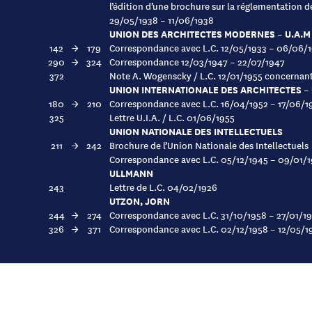
l’édition d’une brochure sur la réglementation de
29/05/1938 – 11/06/1938
UNION DES ARCHITECTES MODERNES – U.A.M
142
→
179
Correspondance avec L.C. 12/05/1933 – 06/06/
290
→
324
Correspondance 12/03/1947 – 22/07/1947
372
Note A. Wogenscky / L.C. 12/01/1955 concerna
UNION INTERNATIONALE DES ARCHITECTES – U
180
→
210
Correspondance avec L.C. 16/04/1952 – 17/06/1
325
Lettre U.I.A. / L.C. 01/06/1955
UNION NATIONALE DES INTELLECTUELS
211
→
242
Brochure de l’Union Nationale des Intellectuels
Correspondance avec L.C. 05/12/1945 – 09/01/
ULLMANN
243
Lettre de L.C. 04/02/1926
UTZON, JORN
244
→
274
Correspondance avec L.C. 31/10/1958 – 27/01/1
326
→
371
Correspondance avec L.C. 02/12/1958 – 12/05/1