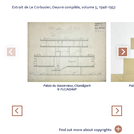
Extrait de Le Corbusier,
, volume 5, 1946-1952
Oeuvre complète
Palais du Gouverneur, Chandigarh
Pal
© FLC/ADAGP
Find out more about copyrights