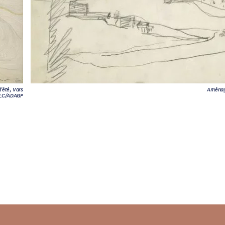
'été, Vars
Aménage
LC/ADAGP