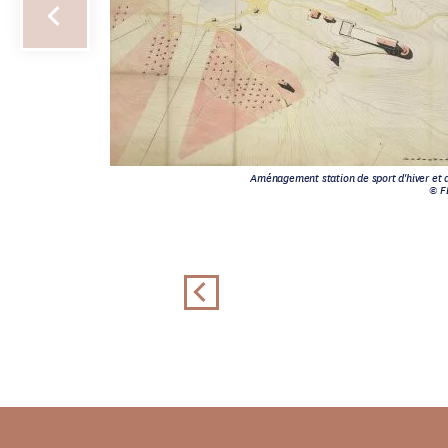
Aménagement station de sport d'hiver et d
© F