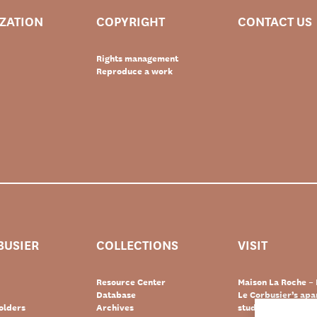
IZATION
COPYRIGHT
CONTACT US
Rights management
Reproduce a work
BUSIER
COLLECTIONS
VISIT
Resource Center
Maison La Roche – 
Database
Le Corbusier’s ap
olders
Archives
studio – Paris