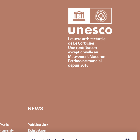
NEWS
Paris
Publication
artment-
Exhibition
Event