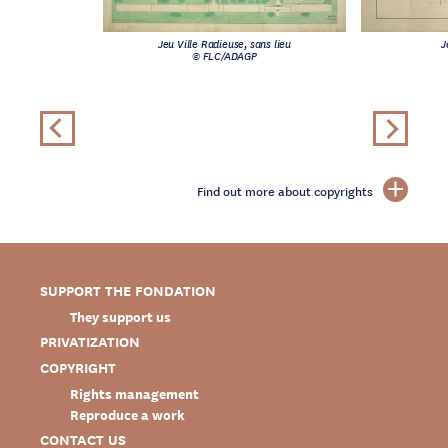
Jeu Ville Radieuse, sans lieu
J
© FLC/ADAGP
Find out more about copyrights
SUPPORT THE FONDATION
They support us
PRIVATIZATION
COPYRIGHT
Rights management
Reproduce a work
CONTACT US