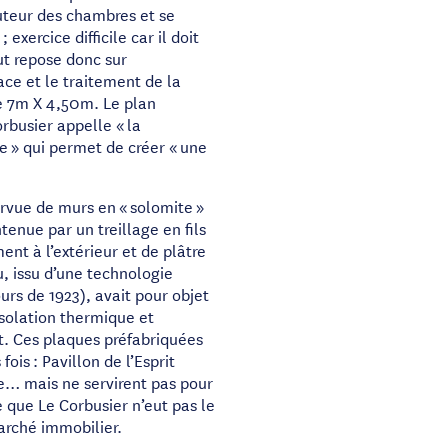
uteur des chambres et se
exercice difficile car il doit
ut repose donc sur
ce et le traitement de la
de 7m X 4,50m. Le plan
rbusier appelle « la
e » qui permet de créer « une
rvue de murs en « solomite »
enue par un treillage en fils
ent à l’extérieur et de plâtre
u, issu d’une technologie
urs de 1923), avait pour objet
solation thermique et
. Ces plaques préfabriquées
ois : Pavillon de l’Esprit
e… mais ne servirent pas pour
e que Le Corbusier n’eut pas le
marché immobilier.