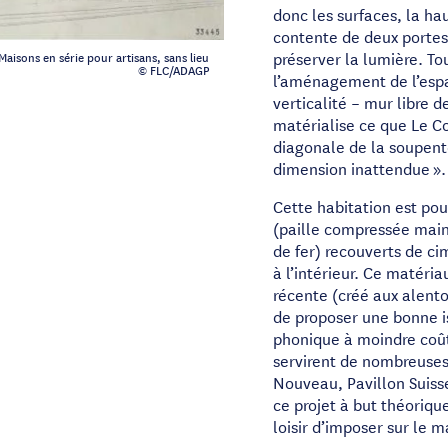
donc les surfaces, la ha
contente de deux portes ; 
préserver la lumière. To
Maisons en série pour artisans, sans lieu
© FLC/ADAGP
l’aménagement de l’espa
verticalité – mur libre 
matérialise ce que Le Co
diagonale de la soupent
dimension inattendue ».
Cette habitation est pou
(paille compressée maint
de fer) recouverts de cim
à l’intérieur. Ce matéria
récente (créé aux alento
de proposer une bonne i
phonique à moindre coût
servirent de nombreuses f
Nouveau, Pavillon Suiss
ce projet à but théoriqu
loisir d’imposer sur le 