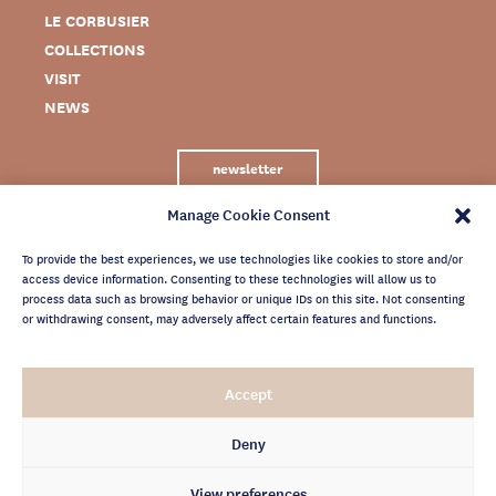
LE CORBUSIER
COLLECTIONS
VISIT
NEWS
newsletter
Manage Cookie Consent
To provide the best experiences, we use technologies like cookies to store and/or
access device information. Consenting to these technologies will allow us to
process data such as browsing behavior or unique IDs on this site. Not consenting
or withdrawing consent, may adversely affect certain features and functions.
LEGAL NOTICE
Accept
PRIVACY POLICY
CREDITS
Deny
NEWSLETTER ARCHIVES
View preferences