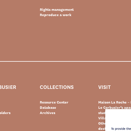
Rights management
Reproduce a work
BUSIER
COLLECTIONS
VISIT
Resource Center
Maison La Roche – 
Database
Le Corbusier’s ap
olders
Archives
studio – Paris
Villa Le Lac – Swit
Other Le Corbusie
destinations
To provide th