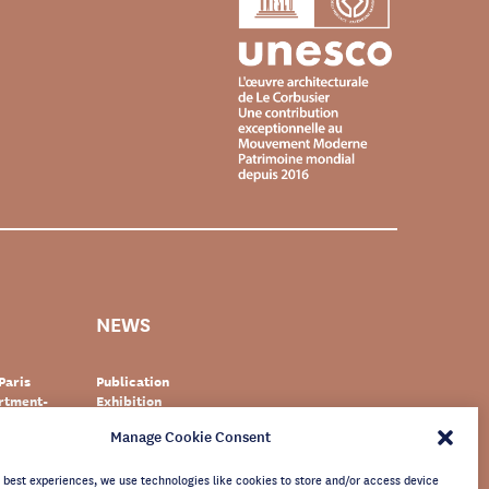
NEWS
Paris
Publication
artment-
Exhibition
Event
Manage Cookie Consent
zerland
Documentary
r
World heritage
newsletter
e best experiences, we use technologies like cookies to store and/or access device