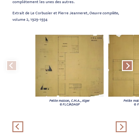
complètement les unes des autres.
Extrait de Le Corbusier et Pierre Jeanneret,
,
Oeuvre complète
volume 2, 1929-1934
Petite maison, C.M.A., Alger
Petite mai
© FLC/ADAGP
© 