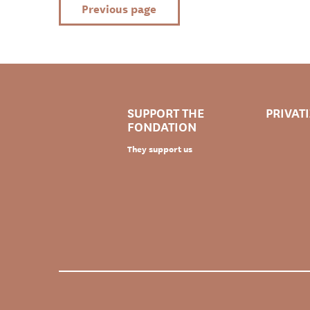
Previous page
SUPPORT THE
PRIVAT
FONDATION
They support us