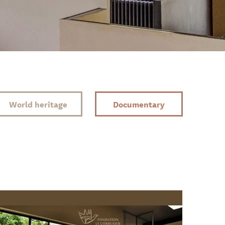
World heritage
Documentary