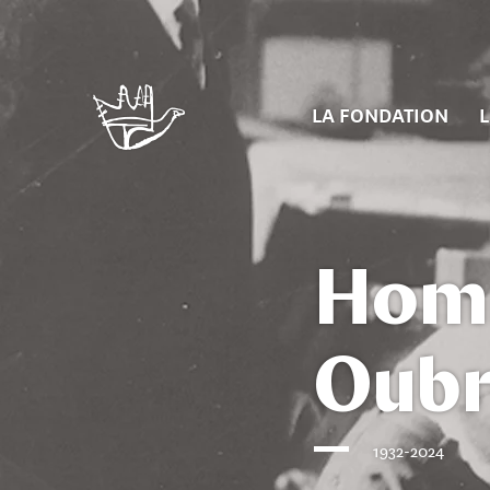
LA FONDATION
L
Homm
Oubr
1932-2024