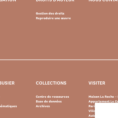
Gestion des droits
Reproduire une œuvre
BUSIER
COLLECTIONS
VISITER
e
Centre de ressources
Maison La Roche – 
Base de données
Appartement Le Co
thématiques
Archives
Paris
Villa « Le Lac » – 
Autres destination