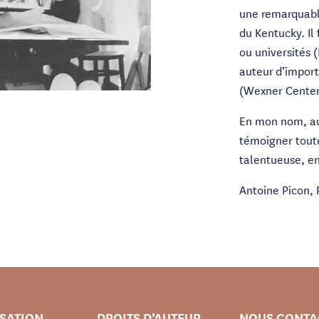
une remarquable
du Kentucky. Il
ou universités 
auteur d’import
(Wexner Center 
En mon nom, au
témoigner tout
talentueuse, e
Antoine Picon, 
ISATION
DROITS D’AUTEUR
NOUS CONTA