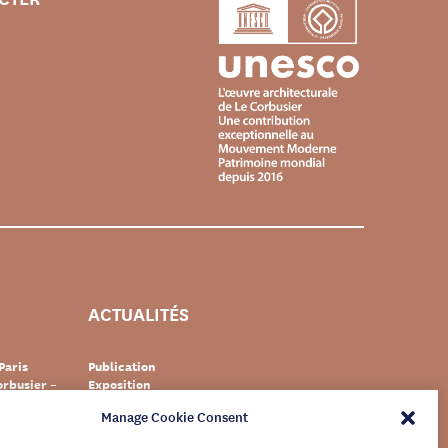
ACTUALITÉS
Paris
Publication
rbusier –
Exposition
Événement
Manage Cookie Consent
Suisse
Documentaire
s Le
Patrimoine
newsletter