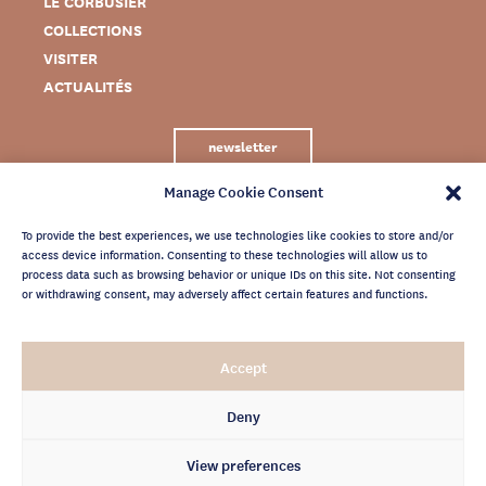
LE CORBUSIER
COLLECTIONS
VISITER
ACTUALITÉS
newsletter
Manage Cookie Consent
To provide the best experiences, we use technologies like cookies to store and/or
access device information. Consenting to these technologies will allow us to
process data such as browsing behavior or unique IDs on this site. Not consenting
or withdrawing consent, may adversely affect certain features and functions.
MENTIONS LÉGALES
Accept
CRÉDITS
POLITIQUE DE CONFIDENTIALITÉ
Deny
ARCHIVES NEWSLETTER
View preferences