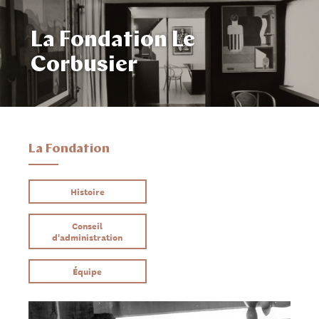
La Fondation Le
Corbusier
La Fondation
Histoire
Conseil
d'administration
Équipe