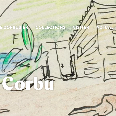
E CORBUSIER
COLLECTIONS
VISITER
ACTUALI
 Corbu