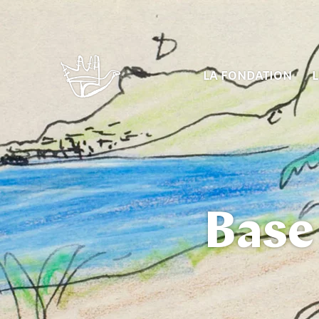
LA FONDATION
L
Base