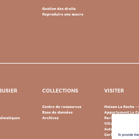
Gestion des droits
Reproduire une œuvre
BUSIER
COLLECTIONS
VISITER
e
Centre de ressources
Maison La Roche – 
Base de données
Appartement Le Co
thématiques
Archives
Paris
Villa « Le Lac » – 
Autres destination
Corbusier
To provide th