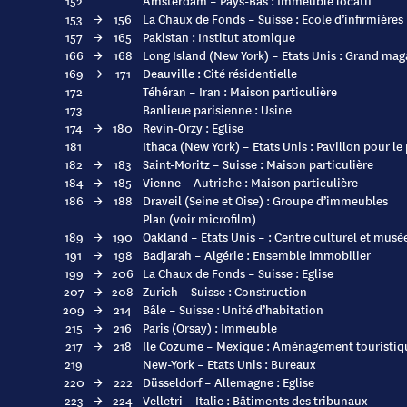
152
Amsterdam – Pays-Bas : Immeuble locatif
153
→
156
La Chaux de Fonds – Suisse : Ecole d’infirmières
157
→
165
Pakistan : Institut atomique
166
→
168
Long Island (New York) – Etats Unis : Grand mag
169
→
171
Deauville : Cité résidentielle
172
Téhéran – Iran : Maison particulière
173
Banlieue parisienne : Usine
174
→
180
Revin-Orzy : Eglise
181
Ithaca (New York) – Etats Unis : Pavillon pour le
182
→
183
Saint-Moritz – Suisse : Maison particulière
184
→
185
Vienne – Autriche : Maison particulière
186
→
188
Draveil (Seine et Oise) : Groupe d’immeubles
Plan (voir microfilm)
189
→
190
Oakland – Etats Unis – : Centre culturel et musé
191
→
198
Badjarah – Algérie : Ensemble immobilier
199
→
206
La Chaux de Fonds – Suisse : Eglise
207
→
208
Zurich – Suisse : Construction
209
→
214
Bâle – Suisse : Unité d’habitation
215
→
216
Paris (Orsay) : Immeuble
217
→
218
Ile Cozume – Mexique : Aménagement touristiq
219
New-York – Etats Unis : Bureaux
220
→
222
Düsseldorf – Allemagne : Eglise
223
→
224
Velletri – Italie : Bâtiments des tribunaux