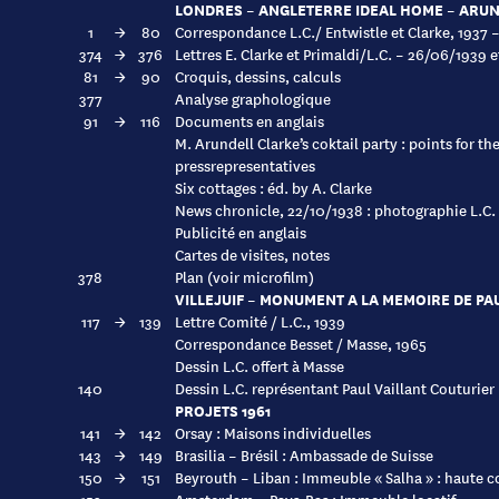
LONDRES – ANGLETERRE IDEAL HOME – ARUN
1
→
80
Correspondance L.C./ Entwistle et Clarke, 1937 
374
→
376
Lettres E. Clarke et Primaldi/L.C. – 26/06/1939 
81
→
90
Croquis, dessins, calculs
377
Analyse graphologique
91
→
116
Documents en anglais
M. Arundell Clarke’s coktail party : points for th
pressrepresentatives
Six cottages : éd. by A. Clarke
News chronicle, 22/10/1938 : photographie L.C. 
Publicité en anglais
Cartes de visites, notes
378
Plan (voir microfilm)
VILLEJUIF – MONUMENT A LA MEMOIRE DE PA
117
→
139
Lettre Comité / L.C., 1939
Correspondance Besset / Masse, 1965
Dessin L.C. offert à Masse
140
Dessin L.C. représentant Paul Vaillant Couturier
PROJETS 1961
141
→
142
Orsay : Maisons individuelles
143
→
149
Brasilia – Brésil : Ambassade de Suisse
150
→
151
Beyrouth – Liban : Immeuble « Salha » : haute c