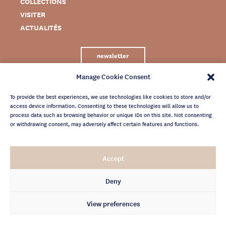
COLLECTIONS
VISITER
ACTUALITÉS
newsletter
Manage Cookie Consent
To provide the best experiences, we use technologies like cookies to store and/or
access device information. Consenting to these technologies will allow us to
process data such as browsing behavior or unique IDs on this site. Not consenting
or withdrawing consent, may adversely affect certain features and functions.
MENTIONS LÉGALES
Accept
CRÉDITS
POLITIQUE DE CONFIDENTIALITÉ
Deny
ARCHIVES NEWSLETTER
View preferences