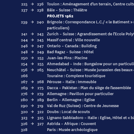
225
→
236
Toulon : Aménagement d’un terrain, Centre cultu
237
→
238
Bâle – Suisse : Théâtre
PROJETS 1962
239
→
240
Brignole : Correspondance L.C./ « le Batiment » 
particuliers)
241
→
243
Zurich – Suisse : Agrandissement de l’Ecole Pol
244
→
245
Massif central : Ville nouvelle
246
→
247
Ontario – Canada : Building
248
→
249
Bad Ragaz – Suisse : Hôtel
250
→
253
Juan-les-Pins : Piscine
254
→
255
Ahmedabad – Inde : Bungalow pour un particuli
256
→
265
Neuchâtel – Suisse : Musée jurassien des beaux-
266
Touraine : Complexe touristique
267
→
268
Pérouse – Italie : Immeuble
269
→
275
Dacca – Pakistan : Plan du siège de l’assemblée
276
→
279
Allemagne : Pavillon pour particulier
280
→
289
Berlin – Allemagne : Eglise
290
→
319
Val de Ruz (Suisse) : Centre de Jeunesse
320
→
322
Doubs : Local de scouts
323
→
325
Lignano Sabbiadoro – Italie : Eglise, Hôtel et « 
326
→
327
Astrida – Afrique : Couvent
328
Paris : Musée archéologique