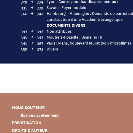
329
→
334
Lyon : Centre pour handicapés mentaux
335
→
339
Savoie : Foyer modèle
340
→
342
Hambourg – Allemagne : Demande de participat
construction d’une Académie évangélique
DOCUMENTS DIVERS
343
→
345
Non attribués
346
→
347
Moutiers-Rozeille : Usine, 1946
348
→
357
Paris : Plans, boulevard Murat (voir microfilms)
358
→
373
Divers
NOUS SOUTENIR
Ils nous soutiennent
PRIVATISATION
DROITS D’AUTEUR