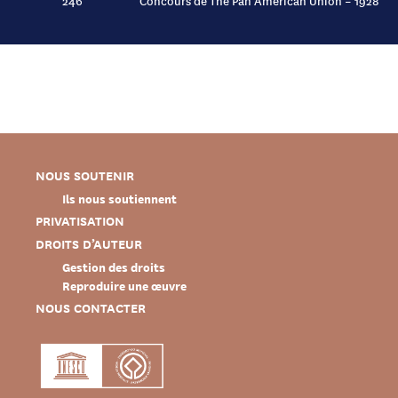
246
Concours de The Pan American Union – 1928
NOUS SOUTENIR
Ils nous soutiennent
PRIVATISATION
DROITS D’AUTEUR
Gestion des droits
Reproduire une œuvre
NOUS CONTACTER