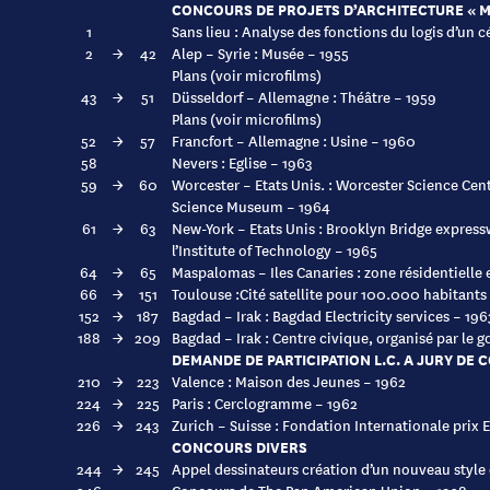
CONCOURS DE PROJETS D’ARCHITECTURE « 
1
Sans lieu : Analyse des fonctions du logis d’un 
2
→
42
Alep – Syrie : Musée – 1955
Plans (voir microfilms)
43
→
51
Düsseldorf – Allemagne : Théâtre – 1959
Plans (voir microfilms)
52
→
57
Francfort – Allemagne : Usine – 1960
58
Nevers : Eglise – 1963
59
→
60
Worcester – Etats Unis. : Worcester Science Cen
Science Museum – 1964
61
→
63
New-York – Etats Unis : Brooklyn Bridge expres
l’Institute of Technology – 1965
64
→
65
Maspalomas – Iles Canaries : zone résidentielle 
66
→
151
Toulouse :Cité satellite pour 100.000 habitants
152
→
187
Bagdad – Irak : Bagdad Electricity services – 196
188
→
209
Bagdad – Irak : Centre civique, organisé par le
DEMANDE DE PARTICIPATION L.C. A JURY DE
210
→
223
Valence : Maison des Jeunes – 1962
224
→
225
Paris : Cerclogramme – 1962
226
→
243
Zurich – Suisse : Fondation Internationale prix E
CONCOURS DIVERS
244
→
245
Appel dessinateurs création d’un nouveau style