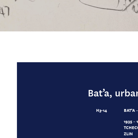
Bat’a, urba
H3-14
BAT’A 
1935 – 
TCHEC
ZLIN