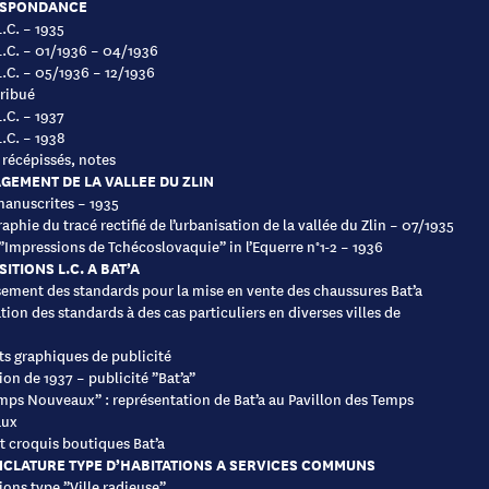
SPONDANCE
L.C. – 1935
 L.C. – 01/1936 – 04/1936
 L.C. – 05/1936 – 12/1936
ribué
L.C. – 1937
L.C. – 1938
: récépissés, notes
EMENT DE LA VALLEE DU ZLIN
anuscrites – 1935
aphie du tracé rectifié de l’urbanisation de la vallée du Zlin – 07/1935
 ”Impressions de Tchécoslovaquie” in l’Equerre n°1-2 – 1936
ITIONS L.C. A BAT’A
sement des standards pour la mise en vente des chaussures Bat’a
tion des standards à des cas particuliers en diverses villes de
s graphiques de publicité
ion de 1937 – publicité ”Bat’a”
mps Nouveaux” : représentation de Bat’a au Pavillon des Temps
ux
t croquis boutiques Bat’a
CLATURE TYPE D’HABITATIONS A SERVICES COMMUNS
ions type ”Ville radieuse”