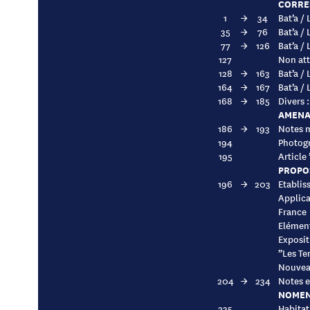
CORRE
1
→
34
Bat’a / 
35
→
76
Bat’a /
77
→
126
Bat’a /
127
Non att
128
→
163
Bat’a / 
164
→
167
Bat’a / 
168
→
185
Divers 
AMENAG
186
→
193
Notes m
194
Photogr
195
Article
PROPOS
196
→
203
Etablis
Applica
France
Elément
Exposit
”Les Te
Nouvea
204
→
234
Notes e
NOMEN
235
Habitat