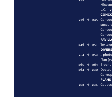
Mise au
L.C. – 
CONCO
236
→
245
Concour
succurs
Concour
Concour
PAVILL
246
→
253
Texte e
DIVER
254
→
259
5 photo
Plan (v
260
→
263
Brochur
264
→
290
Docteur
Corresp
PLANS
291
→
294
Coupes,