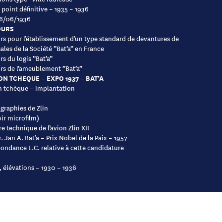
 point définitive – 1935 – 1936
26/06/1936
URS
s pour l’établissement d’un type standard de devantures de
ales de la Société ”Bat’a” en France
s du logis ”Bat’a”
s de l’ameublement ”Bat’a”
ON TCHEQUE – EXPO 1937 – BAT’A
n tchèque – implantation
S
graphies de Zlin
oir microfilm)
e technique de l’avion Zlin XII
. Jan A. Bat’a – Prix Nobel de la Paix – 1957
ondance L.C. relative à cette candidature
 élévations – 1930 – 1936