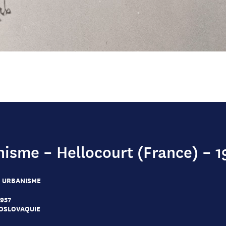
nisme – Hellocourt (France) – 1
– URBANISME
1957
OSLOVAQUIE