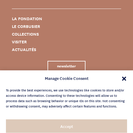
LA FONDATION
LE CORBUSIER
COLLECTIONS
VISITER
ACTUALITÉS
newsletter
Manage Cookie Consent
To provide the best experiences, we use technologies like cookies to store and/or
access device information. Consenting to these technologies will allow us to
process data such as browsing behavior or unique IDs on this site. Not consenting
or withdrawing consent, may adversely affect certain features and functions.
MENTIONS LÉGALES
Accept
CRÉDITS