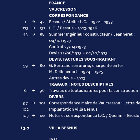
FRANCE
VAUCRESSON
CORRESPONDANCE
1
→
42
Besnus / Atelier L.C. – 1922 – 1933
123
→
131
L.C. / Besnus – 1923- 1926
43
→
58
Summer Ingénieur constructeur / Jeanneret :
04/10/1923
Contrat 23/04/1923
Devis 22/08/1923 – 02/10/1923
DEVIS, FACTURES SOUS-TRAITANT
59
→
80
G. Bertrand serrurerie, charpente en fer
M. Deliencourt – 1924 – 1925
Autres devis – 1923
TRAVAUX : NOTES DESCRIPTIVES
81
→
96
Travaux de toutes natures pour la construction 
DIVERS
97
→
101
Correspondance Maire de Vaucresson : Lettre 
102
Implantation villa Besnus
103
→
122
Notes et correspondance L.C. / Quenin – Groslo
L3-7
VILLA BESNUS
1922