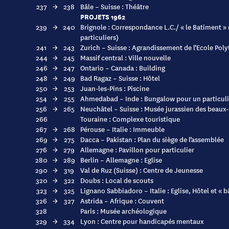
237
→
238
Bâle – Suisse : Théâtre
PROJETS 1962
239
→
240
Brignole : Correspondance L.C./ « le Batiment » 
particuliers)
241
→
243
Zurich – Suisse : Agrandissement de l’Ecole Pol
244
→
245
Massif central : Ville nouvelle
246
→
247
Ontario – Canada : Building
248
→
249
Bad Ragaz – Suisse : Hôtel
250
→
253
Juan-les-Pins : Piscine
254
→
255
Ahmedabad – Inde : Bungalow pour un particuli
256
→
265
Neuchâtel – Suisse : Musée jurassien des beaux-
266
Touraine : Complexe touristique
267
→
268
Pérouse – Italie : Immeuble
269
→
275
Dacca – Pakistan : Plan du siège de l’assemblée
276
→
279
Allemagne : Pavillon pour particulier
280
→
289
Berlin – Allemagne : Eglise
290
→
319
Val de Ruz (Suisse) : Centre de Jeunesse
320
→
322
Doubs : Local de scouts
323
→
325
Lignano Sabbiadoro – Italie : Eglise, Hôtel et « 
326
→
327
Astrida – Afrique : Couvent
328
Paris : Musée archéologique
329
→
334
Lyon : Centre pour handicapés mentaux