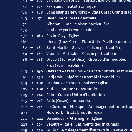
153
→
156
La Chaux de Fonds – Suisse : Ecole d’infirmières
157
→
165
Pakistan : Institut atomique
166
→
168
Long Island (New York) – Etats Unis : Grand mag
169
→
171
Deauville : Cité résidentielle
172
Téhéran – Iran : Maison particulière
173
Banlieue parisienne : Usine
174
→
180
Revin-Orzy : Eglise
181
Ithaca (New York) – Etats Unis : Pavillon pour le
182
→
183
Saint-Moritz – Suisse : Maison particulière
184
→
185
Vienne – Autriche : Maison particulière
186
→
188
Draveil (Seine et Oise) : Groupe d’immeubles
Plan (voir microfilm)
189
→
190
Oakland – Etats Unis – : Centre culturel et musé
191
→
198
Badjarah – Algérie : Ensemble immobilier
199
→
206
La Chaux de Fonds – Suisse : Eglise
207
→
208
Zurich – Suisse : Construction
209
→
214
Bâle – Suisse : Unité d’habitation
215
→
216
Paris (Orsay) : Immeuble
217
→
218
Ile Cozume – Mexique : Aménagement touristiq
219
New-York – Etats Unis : Bureaux
220
→
222
Düsseldorf – Allemagne : Eglise
223
→
224
Velletri – Italie : Bâtiments des tribunaux
225
→
236
Toulon : Aménagement d’un terrain, Centre cultu