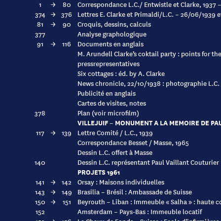
1
→
80
Correspondance L.C./ Entwistle et Clarke, 1937 
374
→
376
Lettres E. Clarke et Primaldi/L.C. – 26/06/1939 
81
→
90
Croquis, dessins, calculs
377
Analyse graphologique
91
→
116
Documents en anglais
M. Arundell Clarke’s coktail party : points for th
pressrepresentatives
Six cottages : éd. by A. Clarke
News chronicle, 22/10/1938 : photographie L.C. 
Publicité en anglais
Cartes de visites, notes
378
Plan (voir microfilm)
VILLEJUIF – MONUMENT A LA MEMOIRE DE PA
117
→
139
Lettre Comité / L.C., 1939
Correspondance Besset / Masse, 1965
Dessin L.C. offert à Masse
140
Dessin L.C. représentant Paul Vaillant Couturier
PROJETS 1961
141
→
142
Orsay : Maisons individuelles
143
→
149
Brasilia – Brésil : Ambassade de Suisse
150
→
151
Beyrouth – Liban : Immeuble « Salha » : haute c
152
Amsterdam – Pays-Bas : Immeuble locatif