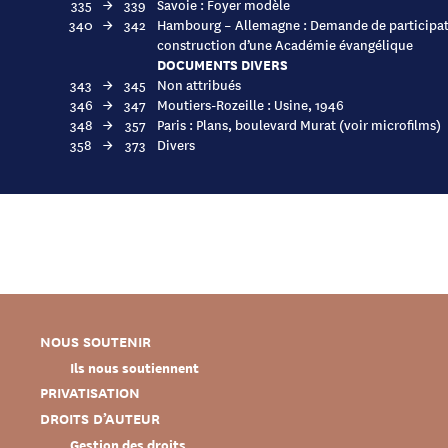
335
→
339
Savoie : Foyer modèle
340
→
342
Hambourg – Allemagne : Demande de participat
construction d’une Académie évangélique
DOCUMENTS DIVERS
343
→
345
Non attribués
346
→
347
Moutiers-Rozeille : Usine, 1946
348
→
357
Paris : Plans, boulevard Murat (voir microfilms)
358
→
373
Divers
NOUS SOUTENIR
Ils nous soutiennent
PRIVATISATION
DROITS D’AUTEUR
Gestion des droits