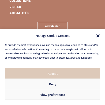
COLLECTIONS
VISITER
ACTUALITÉS
newsletter
Manage Cookie Consent
To provide the best experiences, we use technologies like cookies to store and/or
access device information. Consenting to these technologies will allow us to
process data such as browsing behavior or unique IDs on this site. Not consenting
or withdrawing consent, may adversely affect certain features and functions.
MENTIONS LÉGALES
Accept
CRÉDITS
POLITIQUE DE CONFIDENTIALITÉ
Deny
ARCHIVES NEWSLETTER
View preferences