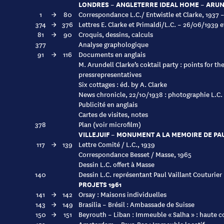
LONDRES – ANGLETERRE IDEAL HOME – ARUN
1
→
80
Correspondance L.C./ Entwistle et Clarke, 1937 
374
→
376
Lettres E. Clarke et Primaldi/L.C. – 26/06/1939 
81
→
90
Croquis, dessins, calculs
377
Analyse graphologique
91
→
116
Documents en anglais
M. Arundell Clarke’s coktail party : points for th
pressrepresentatives
Six cottages : éd. by A. Clarke
News chronicle, 22/10/1938 : photographie L.C. 
Publicité en anglais
Cartes de visites, notes
378
Plan (voir microfilm)
VILLEJUIF – MONUMENT A LA MEMOIRE DE PA
117
→
139
Lettre Comité / L.C., 1939
Correspondance Besset / Masse, 1965
Dessin L.C. offert à Masse
140
Dessin L.C. représentant Paul Vaillant Couturier
PROJETS 1961
141
→
142
Orsay : Maisons individuelles
143
→
149
Brasilia – Brésil : Ambassade de Suisse
150
→
151
Beyrouth – Liban : Immeuble « Salha » : haute c