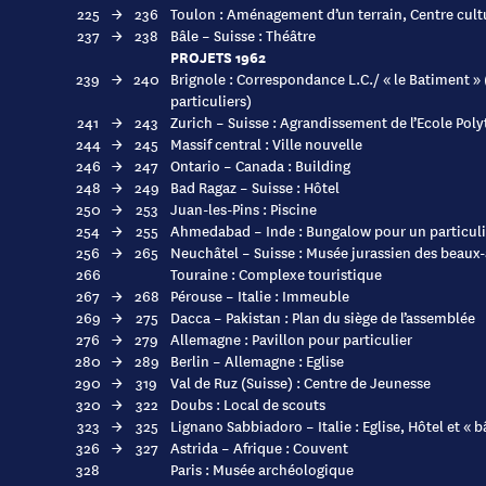
225
→
236
Toulon : Aménagement d’un terrain, Centre cultu
237
→
238
Bâle – Suisse : Théâtre
PROJETS 1962
239
→
240
Brignole : Correspondance L.C./ « le Batiment » 
particuliers)
241
→
243
Zurich – Suisse : Agrandissement de l’Ecole Pol
244
→
245
Massif central : Ville nouvelle
246
→
247
Ontario – Canada : Building
248
→
249
Bad Ragaz – Suisse : Hôtel
250
→
253
Juan-les-Pins : Piscine
254
→
255
Ahmedabad – Inde : Bungalow pour un particuli
256
→
265
Neuchâtel – Suisse : Musée jurassien des beaux-
266
Touraine : Complexe touristique
267
→
268
Pérouse – Italie : Immeuble
269
→
275
Dacca – Pakistan : Plan du siège de l’assemblée
276
→
279
Allemagne : Pavillon pour particulier
280
→
289
Berlin – Allemagne : Eglise
290
→
319
Val de Ruz (Suisse) : Centre de Jeunesse
320
→
322
Doubs : Local de scouts
323
→
325
Lignano Sabbiadoro – Italie : Eglise, Hôtel et « 
326
→
327
Astrida – Afrique : Couvent
328
Paris : Musée archéologique