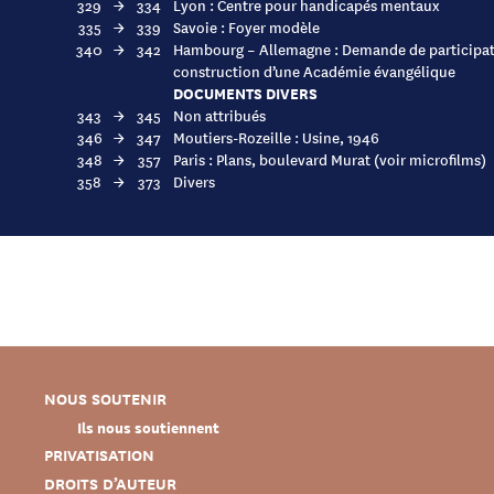
329
→
334
Lyon : Centre pour handicapés mentaux
335
→
339
Savoie : Foyer modèle
340
→
342
Hambourg – Allemagne : Demande de participat
construction d’une Académie évangélique
DOCUMENTS DIVERS
343
→
345
Non attribués
346
→
347
Moutiers-Rozeille : Usine, 1946
348
→
357
Paris : Plans, boulevard Murat (voir microfilms)
358
→
373
Divers
NOUS SOUTENIR
Ils nous soutiennent
PRIVATISATION
DROITS D’AUTEUR