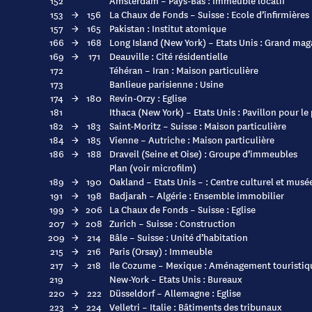
152
Amsterdam – Pays-Bas : Immeuble locatif
153
→
156
La Chaux de Fonds – Suisse : Ecole d’infirmières
157
→
165
Pakistan : Institut atomique
166
→
168
Long Island (New York) – Etats Unis : Grand mag
169
→
171
Deauville : Cité résidentielle
172
Téhéran – Iran : Maison particulière
173
Banlieue parisienne : Usine
174
→
180
Revin-Orzy : Eglise
181
Ithaca (New York) – Etats Unis : Pavillon pour le
182
→
183
Saint-Moritz – Suisse : Maison particulière
184
→
185
Vienne – Autriche : Maison particulière
186
→
188
Draveil (Seine et Oise) : Groupe d’immeubles
Plan (voir microfilm)
189
→
190
Oakland – Etats Unis – : Centre culturel et musé
191
→
198
Badjarah – Algérie : Ensemble immobilier
199
→
206
La Chaux de Fonds – Suisse : Eglise
207
→
208
Zurich – Suisse : Construction
209
→
214
Bâle – Suisse : Unité d’habitation
215
→
216
Paris (Orsay) : Immeuble
217
→
218
Ile Cozume – Mexique : Aménagement touristiq
219
New-York – Etats Unis : Bureaux
220
→
222
Düsseldorf – Allemagne : Eglise
223
→
224
Velletri – Italie : Bâtiments des tribunaux