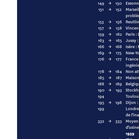
149
→
150
Essonne
151
→
152
Marsei
problè
153
→
156
Reutli
157
→
158
Vincen
159
→
162
Paris :
163
→
165
Jussy :
166
→
168
Isère 
169
→
175
New-Yor
176
→
177
France 
ingénie
178
→
184
Non at
185
→
187
Maison-
188
→
189
Belgiqu
190
→
193
Stockho
194
Toulous
195
→
198
Dijon :
199
Londres
de l’i
332
→
333
Moyen 
d’usine
1959