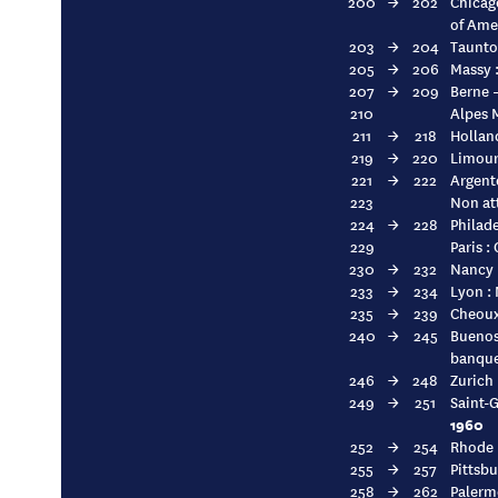
200
→
202
Chicago
of Ame
203
→
204
Taunton
205
→
206
Massy :
207
→
209
Berne –
210
Alpes M
211
→
218
Holland
219
→
220
Limours
221
→
222
Argent
223
Non at
224
→
228
Philade
229
Paris :
230
→
232
Nancy :
233
→
234
Lyon : 
235
→
239
Cheoux
240
→
245
Buenos-
banque
246
→
248
Zurich 
249
→
251
Saint-G
1960
252
→
254
Rhode I
255
→
257
Pittsbu
258
→
262
Palerm