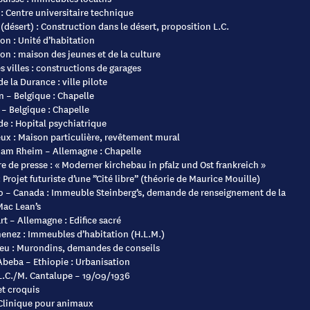
 : Centre universitaire technique
(désert) : Construction dans le désert, proposition L.C.
n : Unité d’habitation
n : maison des jeunes et de la culture
 villes : constructions de garages
de la Durance : ville pilote
 – Belgique : Chapelle
– Belgique : Chapelle
e : Hopital psychiatrique
ux : Maison particulière, revêtement mural
 am Rheim – Allemagne : Chapelle
 de presse : « Moderner kirchebau in pfalz und Ost frankreich »
 Projet futuriste d’une ”Cité libre” (théorie de Maurice Mouille)
o – Canada : Immeuble Steinberg’s, demande de renseignement de la
Mac Lean’s
rt – Allemagne : Edifice sacré
enez : Immeubles d’habitation (H.L.M.)
ieu : Murondins, demandes de conseils
Abeba – Ethiopie : Urbanisation
 L.C./M. Cantalupe – 19/09/1936
et croquis
 Clinique pour animaux