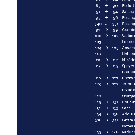
85
→
90
Belfort
91
→
94
Sahara 
95
→
96
Besanço
340
…
351
Besanço
97
→
99
Grandes
100
→
102
Vallée 
103
Lokeren
104
→
109
Anvers 
110
Holland
111
→
112
Mizérie
113
→
115
Speyer
Coupure
116
→
122
Checy :
123
→
127
Toront
revue 
128
Stuttga
129
→
131
Douarn
132
→
133
Sans L
134
→
138
Addis 
326
→
331
Lettre
Notes 
139
→
148
Paris :