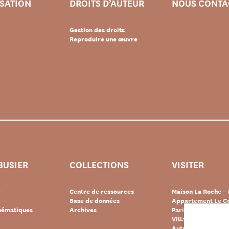
ISATION
DROITS D’AUTEUR
NOUS CONTA
Gestion des droits
Reproduire une œuvre
BUSIER
COLLECTIONS
VISITER
e
Centre de ressources
Maison La Roche – 
Base de données
Appartement Le Co
thématiques
Archives
Paris
Villa « Le Lac » – 
Autres destination