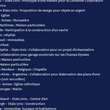
 – Etats Unis : Prototype d’une maison pour la Container Corporation
rica
 Etats Unis : Proposition de design pour objets en argent
 Eglise
 Suisse : Monastère
aritimes : Maison particulière
e : Participation à la construction d’un navire
 : Hôpital
euil : Immeubles
tribué
lphie – Etats Unis : Collaboration pour un projet d’urbanisation
 Collaboration pour garage souterrain sur les Champs Elysées
 Maison particulière
Maison particulière
 Rendeux – Belgique : Chapelle
Aires – Argentine : Collaboration pour élaboration des plans d’une
 (voir microfilm)
– Suisse : Eglise catholique
eorges : Mairie
sland – Etats Unis. : Centre d’art
rgh – Etats Unis : Construction
e : Immeubles, bureaux et habitations