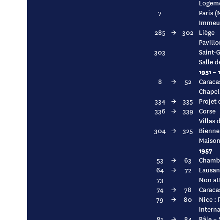
Logeme
7
Paris 
Immeub
285
→
302
Liège
Pavillo
303
Saint-
Salle d
1951 – 
8
→
52
Caraca
Chapel
334
→
335
Projet 
336
→
339
Corse
Villas 
304
→
325
Bienne
Maison 
1957
53
→
63
Chambé
64
→
72
Lausan
73
Non at
74
→
78
Caraca
79
→
80
Nice : 
Interna
81
→
84
Bâle – 