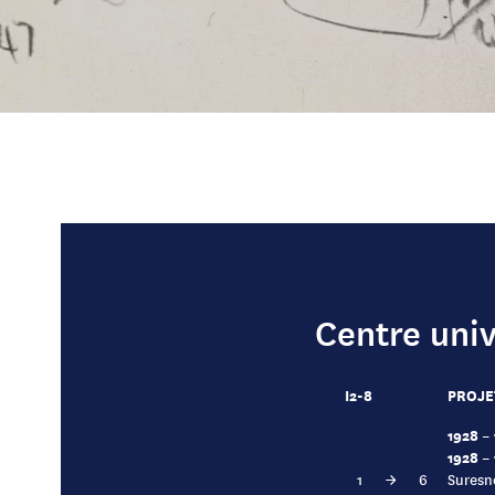
Centre univ
I2-8
PROJE
1928 –
1928 –
1
→
6
Suresn