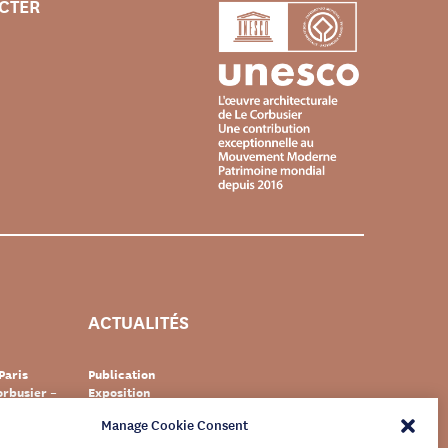
CTER
ACTUALITÉS
Paris
Publication
rbusier –
Exposition
Événement
Manage Cookie Consent
Suisse
Documentaire
s Le
Patrimoine
newsletter