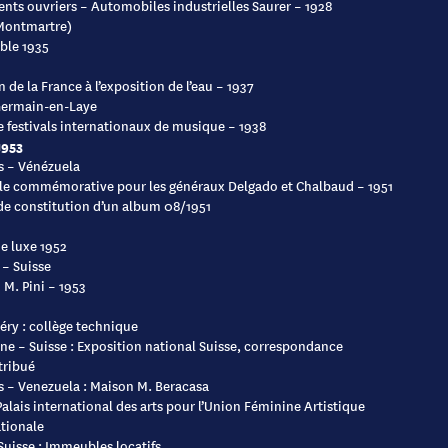
nts ouvriers – Automobiles industrielles Saurer – 1928
(Montmartre)
le 1935
n de la France à l’exposition de l’eau – 1937
Germain-en-Laye
e festivals internationaux de musique – 1938
1953
s – Vénézuela
le commémorative pour les généraux Delgado et Chalbaud – 1951
de constitution d’un album 08/1951
de luxe 1952
 – Suisse
M. Pini – 1953
ry : collège technique
ne – Suisse : Exposition national Suisse, correspondance
tribué
s – Venezuela : Maison M. Beracasa
Palais international des arts pour l’Union Féminine Artistique
tionale
Suisse : Immeubles locatifs