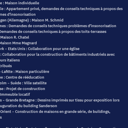
 : Maison individuelle
lle : Appartement privé, demandes de conseils techniques à propos des
mes d’insonorisation
ngen (Allemagne) : Maison M. Schmid
nes : Demandes de conseils techniques problèmes d’insonorisation
 Demandes de conseils techniques à propos des toits-terrasses
 Maison R. Chatel
: Maison Mme Magnard
k – Etats Unis : Collaboration pour une église
: Collaboration pour la construction de bâtiments industriels avec
urs italiens
tribués
Lafitte : Maison particulière
e : Centre de rééducation
lm – Suède : Ville satellite
e : Projet de construction
 Immeuble locatif
 – Grande Bretagne : Dessins imprimés sur tissu pour exposition lors
nauguration du building Sanderson
Orient – Construction de maisons en grande série, de buildings,
s