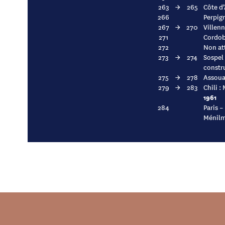
263
→
265
Côte d’
266
Perpign
267
→
270
Villenn
271
Cordoba
272
Non at
273
→
274
Sospel
constru
275
→
278
Assoua
279
→
283
Chili :
1961
284
Paris –
Ménilm