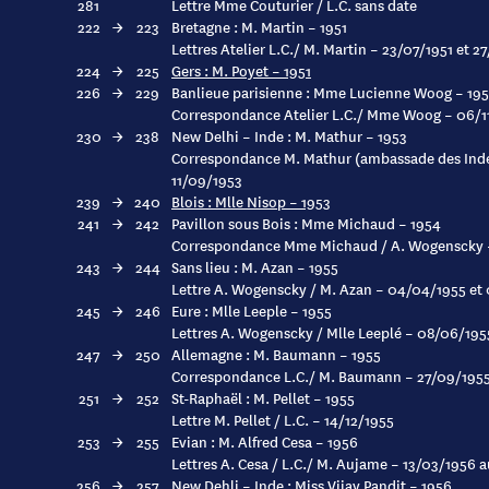
281
Lettre Mme Couturier / L.C. sans date
222
→
223
Bretagne : M. Martin – 1951
Lettres Atelier L.C./ M. Martin – 23/07/1951 et 2
224
→
225
Gers : M. Poyet – 1951
226
→
229
Banlieue parisienne : Mme Lucienne Woog – 195
Correspondance Atelier L.C./ Mme Woog – 06/11
230
→
238
New Delhi – Inde : M. Mathur – 1953
Correspondance M. Mathur (ambassade des Indes 
11/09/1953
239
→
240
Blois : Mlle Nisop – 1953
241
→
242
Pavillon sous Bois : Mme Michaud – 1954
Correspondance Mme Michaud / A. Wogenscky 
243
→
244
Sans lieu : M. Azan – 1955
Lettre A. Wogenscky / M. Azan – 04/04/1955 et
245
→
246
Eure : Mlle Leeple – 1955
Lettres A. Wogenscky / Mlle Leeplé – 08/06/195
247
→
250
Allemagne : M. Baumann – 1955
Correspondance L.C./ M. Baumann – 27/09/1955
251
→
252
St-Raphaël : M. Pellet – 1955
Lettre M. Pellet / L.C. – 14/12/1955
253
→
255
Evian : M. Alfred Cesa – 1956
Lettres A. Cesa / L.C./ M. Aujame – 13/03/1956 
256
→
257
New Dehli – Inde : Miss Vijay Pandit – 1956