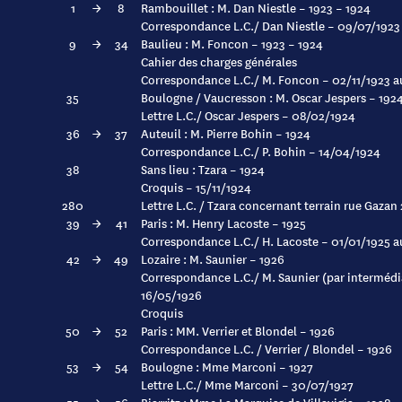
1
→
8
Rambouillet : M. Dan Niestle – 1923 – 1924
Correspondance L.C./ Dan Niestle – 09/07/1923
9
→
34
Baulieu : M. Foncon – 1923 – 1924
Cahier des charges générales
Correspondance L.C./ M. Foncon – 02/11/1923 a
35
Boulogne / Vaucresson : M. Oscar Jespers – 192
Lettre L.C./ Oscar Jespers – 08/02/1924
36
→
37
Auteuil : M. Pierre Bohin – 1924
Correspondance L.C./ P. Bohin – 14/04/1924
38
Sans lieu : Tzara – 1924
Croquis – 15/11/1924
280
Lettre L.C. / Tzara concernant terrain rue Gazan
39
→
41
Paris : M. Henry Lacoste – 1925
Correspondance L.C./ H. Lacoste – 01/01/1925 
42
→
49
Lozaire : M. Saunier – 1926
Correspondance L.C./ M. Saunier (par intermédi
16/05/1926
Croquis
50
→
52
Paris : MM. Verrier et Blondel – 1926
Correspondance L.C. / Verrier / Blondel – 1926
53
→
54
Boulogne : Mme Marconi – 1927
Lettre L.C./ Mme Marconi – 30/07/1927