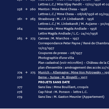
Lettres L.C./ Miss Vijay Pandit – 17/05/1956 et 
258
→
260
Menton : Mme René Chesa – 1956
Lettres L.C./ Mme Chesa – 08/08/1956 et 05/09
261
→
263
Strasbourg : M. J.P. Linbekandt – 1956
Lettres L.C./ M. Linbekandt / M. Aujame – 30/
264
Venezuela : Mme Magda Andiade – 1956
Lettre Magda Andiade / L.C.- 24/10/1956
265
→
273
Cannes : M. Niarchos – 1957
Correspondance Peter Payne / René de Chambrun
12/03/1957
Coupures de presse – 08/1957
Photographie d’une villa
Plan cadastral (voir microfilm) – Château de la C
plan d’ensemble : aménagement des accès 22/1
274
→
275
Munich – Allemagne : Mme Von Potrowsky – 19
276
Berne – Suisse : M. Bingelli – 1957
PROJETS SANS DATE
277
Sans lieu : Mme Bouillant, croquis
278
Cap Férat : M. Ponson – lettre L.C.
279
Sans lieu : M. Gaston Meunier (Appartement)