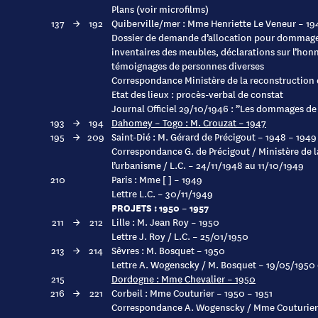
Plans (voir microfilms)
137
→
192
Quiberville/mer : Mme Henriette Le Veneur – 19
Dossier de demande d’allocation pour dommages
inventaires des meubles, déclarations sur l’honn
témoignages de personnes diverses
Correspondance Ministère de la reconstruction 
Etat des lieux : procès-verbal de constat
Journal Officiel 29/10/1946 : ”Les dommages de
193
→
194
Dahomey – Togo : M. Crouzat – 1947
195
→
209
Saint-Dié : M. Gérard de Précigout – 1948 – 1949
Correspondance G. de Précigout / Ministère de l
l’urbanisme / L.C. – 24/11/1948 au 11/10/1949
210
Paris : Mme [ ] – 1949
Lettre L.C. – 30/11/1949
PROJETS : 1950 – 1957
211
→
212
Lille : M. Jean Roy – 1950
Lettre J. Roy / L.C. – 25/01/1950
213
→
214
Sêvres : M. Bosquet – 1950
Lettre A. Wogenscky / M. Bosquet – 19/05/1950
215
Dordogne : Mme Chevalier – 1950
216
→
221
Corbeil : Mme Couturier – 1950 – 1951
Correspondance A. Wogenscky / Mme Couturier 