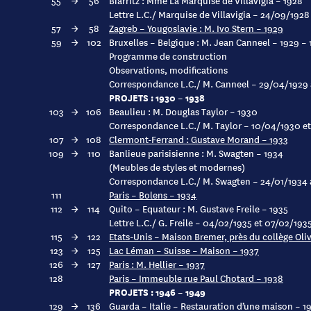
55
→
56
Biarritz : Mme La Marquise de Villavigia – 1928
Lettre L.C./ Marquise de Villavigia – 24/09/1928
57
→
58
Zagreb – Yougoslavie : M. Ivo Stern – 1929
59
→
102
Bruxelles – Belgique : M. Jean Canneel – 1929 – 
Programme de construction
Observations, modifications
Correspondance L.C./ M. Canneel – 29/04/1929 
PROJETS : 1930 – 1938
103
→
106
Beaulieu : M. Douglas Taylor – 1930
Correspondance L.C./ M. Taylor – 10/04/1930 e
107
→
108
Clermont-Ferrand : Gustave Morand – 1933
109
→
110
Banlieue parisisienne : M. Swagten – 1934
(Meubles de styles et modernes)
Correspondance L.C./ M. Swagten – 24/01/1934
111
Paris – Bolens – 1934
112
→
114
Quito – Equateur : M. Gustave Freile – 1935
Lettre L.C./ G. Freile – 04/02/1935 et 07/02/193
115
→
122
Etats-Unis – Maison Bremer, près du collège Oli
123
→
125
Lac Léman – Suisse – Maison – 1937
126
→
127
Paris : M. Hellier – 1937
128
Paris – Immeuble rue Paul Chotard – 1938
PROJETS : 1946 – 1949
129
→
136
Guarda – Italie – Restauration d’une maison – 1