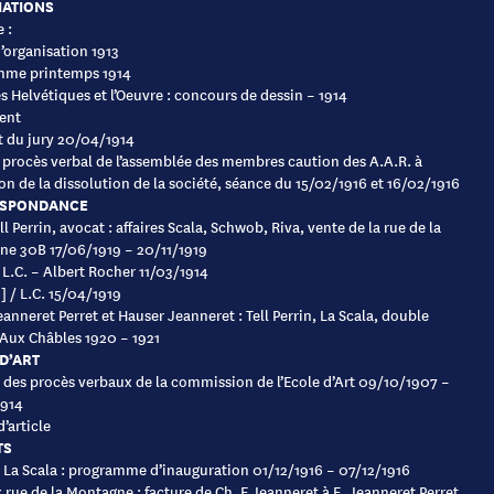
IATIONS
 :
d’organisation 1913
mme printemps 1914
s Helvétiques et l’Oeuvre : concours de dessin – 1914
ent
 du jury 20/04/1914
: procès verbal de l’assemblée des membres caution des A.A.R. à
ion de la dissolution de la société, séance du 15/02/1916 et 16/02/1916
SPONDANCE
ell Perrin, avocat : affaires Scala, Schwob, Riva, vente de la rue de la
e 30B 17/06/1919 – 20/11/1919
: L.C. – Albert Rocher 11/03/1914
 ] / L.C. 15/04/1919
eanneret Perret et Hauser Jeanneret : Tell Perrin, La Scala, double
 Aux Châbles 1920 – 1921
D’ART
s des procès verbaux de la commission de l’Ecole d’Art 09/10/1907 –
1914
d’article
TS
La Scala : programme d’inauguration 01/12/1916 – 07/12/1916
 rue de la Montagne : facture de Ch. E Jeanneret à E. Jeanneret Perret