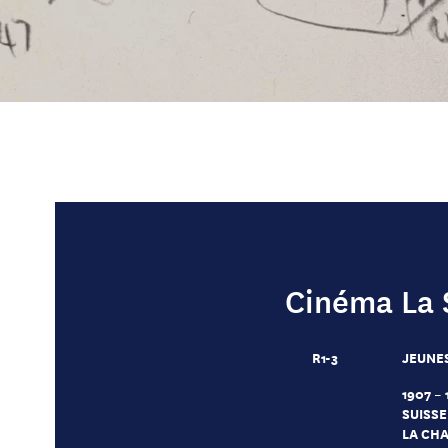
Cinéma La 
R1-3
JEUNE
1907 – 
SUISSE
LA CH