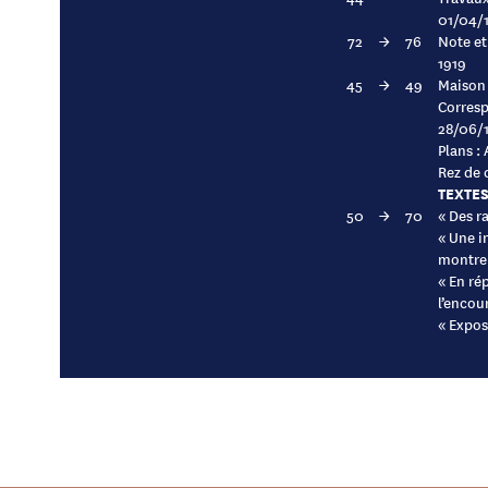
01/04/
72
→
76
Note et
1919
45
→
49
Maison 
Corresp
28/06/
Plans :
Rez de 
TEXTE
50
→
70
« Des r
« Une i
montre
« En ré
l’encou
« Expos