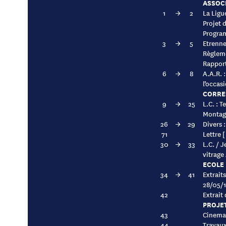
ASSOC
1
→
2
La Ligue
Projet 
Progra
3
→
5
Etrenne
Règlem
Rapport
6
→
8
A.A.R. 
l’occas
CORRE
9
→
25
L.C. : T
Montagn
26
→
29
Divers 
71
Lettre [
30
→
33
L.C. / J
vitrage
ECOLE 
34
→
41
Extrait
28/05/
42
Extrait 
PROJE
43
Cinema 
44
Travaux