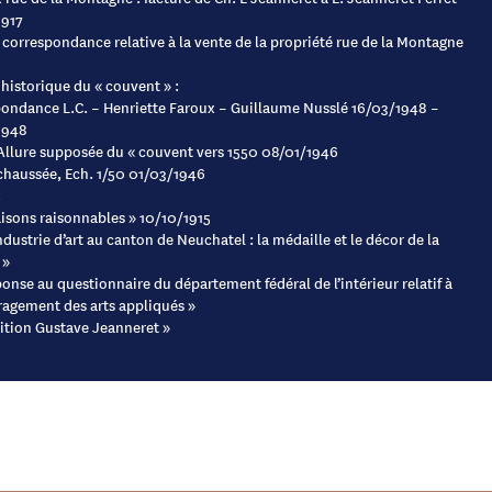
1917
 correspondance relative à la vente de la propriété rue de la Montagne
historique du « couvent » :
ondance L.C. – Henriette Faroux – Guillaume Nusslé 16/03/1948 –
1948
 Allure supposée du « couvent vers 1550 08/01/1946
chaussée, Ech. 1/50 01/03/1946
S
aisons raisonnables » 10/10/1915
ndustrie d’art au canton de Neuchatel : la médaille et le décor de la
 »
ponse au questionnaire du département fédéral de l’intérieur relatif à
ragement des arts appliqués »
ition Gustave Jeanneret »