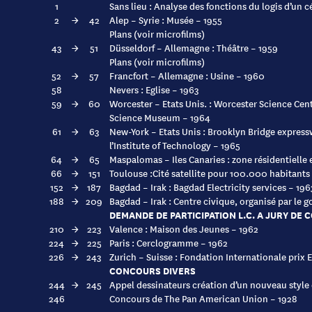
1
Sans lieu : Analyse des fonctions du logis d’un 
2
→
42
Alep – Syrie : Musée – 1955
Plans (voir microfilms)
43
→
51
Düsseldorf – Allemagne : Théâtre – 1959
Plans (voir microfilms)
52
→
57
Francfort – Allemagne : Usine – 1960
58
Nevers : Eglise – 1963
59
→
60
Worcester – Etats Unis. : Worcester Science Cen
Science Museum – 1964
61
→
63
New-York – Etats Unis : Brooklyn Bridge expres
l’Institute of Technology – 1965
64
→
65
Maspalomas – Iles Canaries : zone résidentielle 
66
→
151
Toulouse :Cité satellite pour 100.000 habitants
152
→
187
Bagdad – Irak : Bagdad Electricity services – 196
188
→
209
Bagdad – Irak : Centre civique, organisé par le
DEMANDE DE PARTICIPATION L.C. A JURY DE
210
→
223
Valence : Maison des Jeunes – 1962
224
→
225
Paris : Cerclogramme – 1962
226
→
243
Zurich – Suisse : Fondation Internationale prix E
CONCOURS DIVERS
244
→
245
Appel dessinateurs création d’un nouveau style
246
Concours de The Pan American Union – 1928