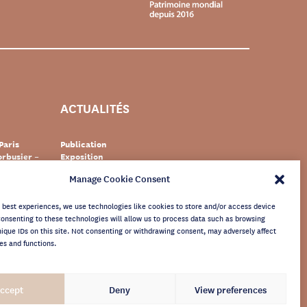
ACTUALITÉS
Paris
Publication
rbusier –
Exposition
Événement
Manage Cookie Consent
Suisse
Documentaire
s Le
Patrimoine
newsletter
e best experiences, we use technologies like cookies to store and/or access device
Consenting to these technologies will allow us to process data such as browsing
nique IDs on this site. Not consenting or withdrawing consent, may adversely affect
es and functions.
ccept
Deny
View preferences
TTER