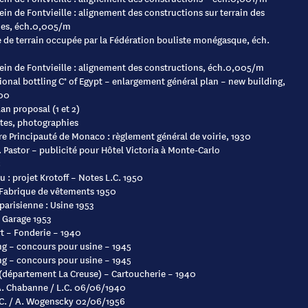
lein de Fontvieille : alignement des constructions sur terrain des
es, éch.0,005/m
e de terrain occupée par la Fédération bouliste monégasque, éch.
lein de Fontvieille : alignement des constructions, éch.0,005/m
ional bottling C° of Egypt – enlargement général plan – new building,
200
an proposal (1 et 2)
tes, photographies
e Principauté de Monaco : règlement général de voirie, 1930
 Pastor – publicité pour Hôtel Victoria à Monte-Carlo
S
u : projet Krotoff – Notes L.C. 1950
: Fabrique de vêtements 1950
parisienne : Usine 1953
: Garage 1953
t – Fonderie – 1940
g – concours pour usine – 1945
g – concours pour usine – 1945
(département La Creuse) – Cartoucherie – 1940
A. Chabanne / L.C. 06/06/1940
C. / A. Wogenscky 02/06/1956