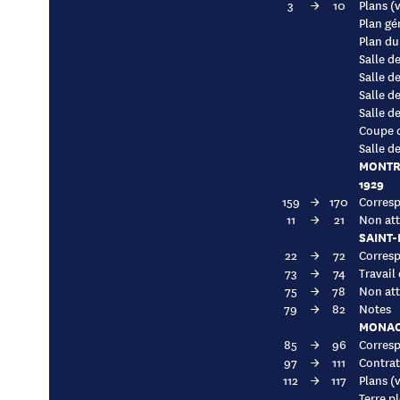
3
→
10
Plans (
Plan gé
Plan du
Salle d
Salle d
Salle d
Salle d
Coupe d
Salle d
MONTRO
1929
159
→
170
Corresp
11
→
21
Non att
SAINT-
22
→
72
Corresp
73
→
74
Travail
75
→
78
Non att
79
→
82
Notes
MONACO
85
→
96
Corresp
97
→
111
Contrat
112
→
117
Plans (
Terre p