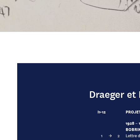
Draeger et 
I1-12
PROJET
1928 – 
BOBRIK
1
→
2
Lettre 