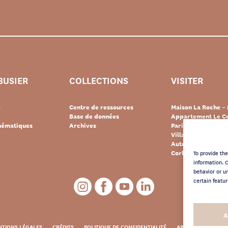
BUSIER
COLLECTIONS
VISITER
e
Centre de ressources
Maison La Roche – 
Base de données
Appartement Le Co
thématiques
Archives
Paris
Villa « Le Lac » – 
Autres destination
Corbusier
To provide th
information. 
behavior or u
certain featur
A
TIONS LÉGALES
CRÉDITS
POLITIQUE DE CONFIDENTIALITÉ
ARCHIVES NEWSLE