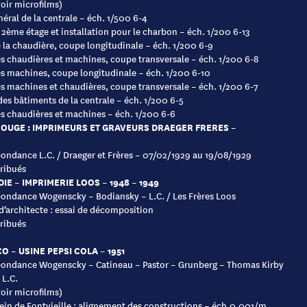
voir microfilms)
néral de la centrale – éch. 1/500 6-4
 2ème étage et installation pour le charbon – éch. 1/200 6-13
e la chaudière, coupe longitudinale – éch. 1/200 6-9
es chaudières et machines, coupe transversale – éch. 1/200 6-8
es machines, coupe longitudinale – éch. 1/200 6-10
es machines et chaudières, coupe transversale – éch. 1/200 6-7
es bâtiments de la centrale – éch. 1/200 6-5
es chaudières et machines – éch. 1/200 6-6
UGE : IMPRIMEURS ET GRAVEURS DRAEGER FRERES –
ondance L.C. / Draeger et Frères – 07/02/1929 au 19/08/1929
ribués
DIE – IMPRIMERIE LOOS – 1948 – 1949
ondance Wogenscky – Bodiansky – L.C. / Les Frères Loos
 d’architecte : essai de décomposition
ribués
 – USINE PEPSI COLA – 1951
ondance Wogenscky – Catineau – Pastor – Grunberg – Thomas Kirby
 L.C.
voir microfilms)
lein de Fontvieille : alignement des constructions – éch.0,001/m