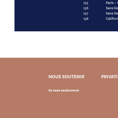
155
Paris –
156
Sans lie
157
Sans li
158
Califor
NOUS SOUTENIR
PRIVAT
Ils nous soutiennent