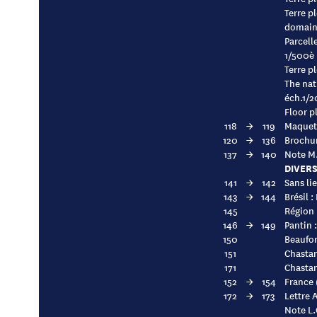
Terre p
domain
Parcell
1/500è
Terre p
The nat
éch.1/
Floor pl
118
→
119
Maquet
120
→
136
Brochur
137
→
140
Note M.
DIVER
141
→
142
Sans lie
143
→
144
Brésil 
145
Région 
146
→
149
Pantin 
150
Beaufor
151
Chastan
171
Chastan
152
→
154
France 
172
→
173
Lettre 
Note L.