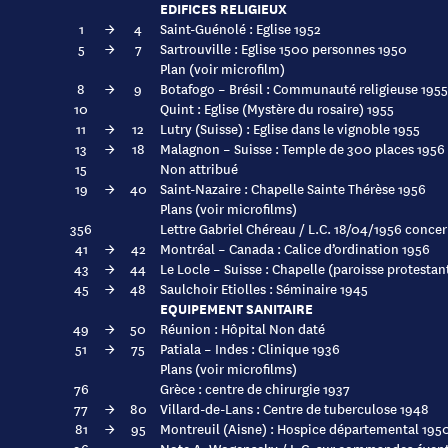
EDIFICES RELIGIEUX
1
→
4
Saint-Guénolé : Eglise 1952
5
→
7
Sartrouville : Eglise 1500 personnes 1950
Plan (voir microfilm)
8
→
9
Botafogo – Brésil : Communauté religieuse 1955
10
Quint : Eglise (Mystère du rosaire) 1955
11
→
12
Lutry (Suisse) : Eglise dans le vignoble 1955
13
→
18
Malagnon – Suisse : Temple de 300 places 1956
15
Non attribué
19
→
40
Saint-Nazaire : Chapelle Sainte Thérèse 1956
Plans (voir microfilms)
356
Lettre Gabriel Chéreau / L.C. 18/04/1956 conce
41
→
42
Montréal – Canada : Calice d’ordination 1956
43
→
44
Le Locle – Suisse : Chapelle (paroisse protestan
45
→
48
Saulchoir Etiolles : Séminaire 1945
EQUIPEMENT SANITAIRE
49
→
50
Réunion : Hôpital Non daté
51
→
75
Patiala – Indes : Clinique 1936
Plans (voir microfilms)
76
Grèce : centre de chirurgie 1937
77
→
80
Villard-de-Lans : Centre de tuberculose 1948
81
→
95
Montreuil (Aisne) : Hospice départemental 195