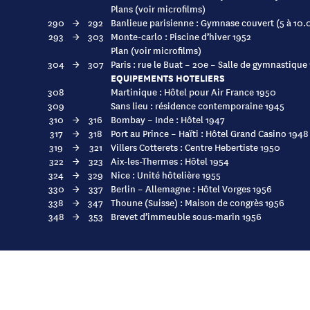
Plans (voir microfilms)
290
→
292
Banlieue parisienne : Gymnase couvert (5 à 10
293
→
303
Monte-carlo : Piscine d’hiver 1952
Plan (voir microfilms)
304
→
307
Paris : rue le Buat – 20e – Salle de gymnastique
EQUIPEMENTS HOTELIERS
308
Martinique : Hôtel pour Air France 1950
309
Sans lieu : résidence contemporaine 1945
310
→
316
Bombay – Inde : Hôtel 1947
317
→
318
Port au Prince – Haïti : Hôtel Grand Casino 1948
319
→
321
Villers Cotterets : Centre Hebertiste 1950
322
→
323
Aix-les-Thermes : Hôtel 1954
324
→
329
Nice : Unité hôtelière 1955
330
→
337
Berlin – Allemagne : Hôtel Vorges 1956
338
→
347
Thoune (Suisse) : Maison de congrès 1956
348
→
353
Brevet d’immeuble sous-marin 1956