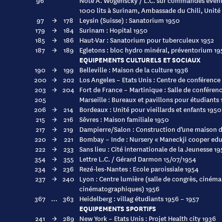
96
Note A. Wogenscky / L.C. sur commandes évent
1000 lits à Surinam, Ambassade du Chili, Unité d
97
→
178
Leysin (Suisse) : Sanatorium 1950
179
→
184
Surinam : Hopital 1950
185
→
186
Haut-Var : Sanatorium pour tuberculeux 1952
187
→
189
Egletons : bloc hydro minéral, préventorium 19
EQUIPEMENTS CULTURELS ET SOCIAUX
190
→
199
Belleville : Maison de la culture 1936
200
→
202
Los Angeles – Etats Unis : Centre de conférence
203
→
204
Fort de France – Martinique : Salle de conférenc
205
Marseille : Bureaux et pavillons pour étudiants
206
→
214
Bordeaux : Unité pour vieillards et enfants 1950
215
→
216
Sêvres : Maison familiale 1950
217
→
219
Dampierre/Salon : Construction d’une maison d
220
→
221
Bombay – Inde : Nursery « Maneckji cooper edu
222
→
233
Sans lieu : Cité internationale de la Jeunesse 19
354
→
355
Lettre L.C. / Gérard Darmon 15/07/1954
234
→
236
Rezé-les-Nantes : Ecole paroissiale 1954
237
→
240
Lyon : Centre lumière (salle de congrès, cinéma
cinématographiques) 1956
367
…
363
Heidelberg : villag étudiants 1956 – 1957
EQUIPEMENTS SPORTIFS
241
→
289
New York – Etats Unis : Projet Health city 1936