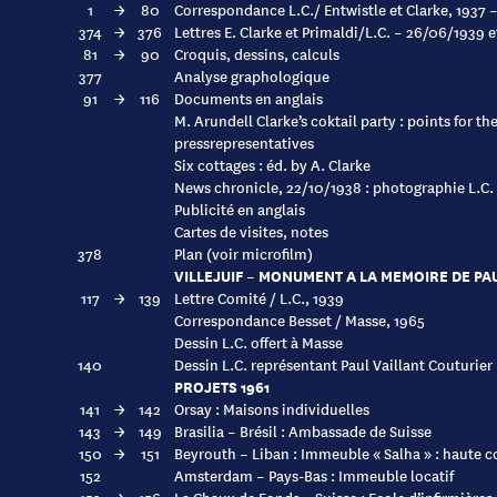
1
→
80
Correspondance L.C./ Entwistle et Clarke, 1937 
374
→
376
Lettres E. Clarke et Primaldi/L.C. – 26/06/1939 
81
→
90
Croquis, dessins, calculs
377
Analyse graphologique
91
→
116
Documents en anglais
M. Arundell Clarke’s coktail party : points for th
pressrepresentatives
Six cottages : éd. by A. Clarke
News chronicle, 22/10/1938 : photographie L.C. 
Publicité en anglais
Cartes de visites, notes
378
Plan (voir microfilm)
VILLEJUIF – MONUMENT A LA MEMOIRE DE PA
117
→
139
Lettre Comité / L.C., 1939
Correspondance Besset / Masse, 1965
Dessin L.C. offert à Masse
140
Dessin L.C. représentant Paul Vaillant Couturier
PROJETS 1961
141
→
142
Orsay : Maisons individuelles
143
→
149
Brasilia – Brésil : Ambassade de Suisse
150
→
151
Beyrouth – Liban : Immeuble « Salha » : haute c
152
Amsterdam – Pays-Bas : Immeuble locatif