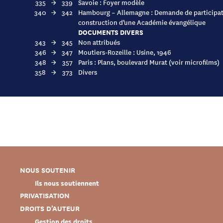
335
→
339
Savoie : Foyer modèle
340
→
342
Hambourg – Allemagne : Demande de participat
construction d’une Académie évangélique
DOCUMENTS DIVERS
343
→
345
Non attribués
346
→
347
Moutiers-Rozeille : Usine, 1946
348
→
357
Paris : Plans, boulevard Murat (voir microfilms)
358
→
373
Divers
NOUS SOUTENIR
Ils nous soutiennent
PRIVATISATION
DROITS D’AUTEUR
Gestion des droits