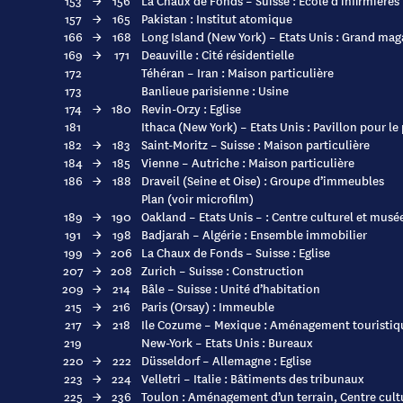
153
→
156
La Chaux de Fonds – Suisse : Ecole d’infirmières
157
→
165
Pakistan : Institut atomique
166
→
168
Long Island (New York) – Etats Unis : Grand mag
169
→
171
Deauville : Cité résidentielle
172
Téhéran – Iran : Maison particulière
173
Banlieue parisienne : Usine
174
→
180
Revin-Orzy : Eglise
181
Ithaca (New York) – Etats Unis : Pavillon pour le
182
→
183
Saint-Moritz – Suisse : Maison particulière
184
→
185
Vienne – Autriche : Maison particulière
186
→
188
Draveil (Seine et Oise) : Groupe d’immeubles
Plan (voir microfilm)
189
→
190
Oakland – Etats Unis – : Centre culturel et musé
191
→
198
Badjarah – Algérie : Ensemble immobilier
199
→
206
La Chaux de Fonds – Suisse : Eglise
207
→
208
Zurich – Suisse : Construction
209
→
214
Bâle – Suisse : Unité d’habitation
215
→
216
Paris (Orsay) : Immeuble
217
→
218
Ile Cozume – Mexique : Aménagement touristiq
219
New-York – Etats Unis : Bureaux
220
→
222
Düsseldorf – Allemagne : Eglise
223
→
224
Velletri – Italie : Bâtiments des tribunaux
225
→
236
Toulon : Aménagement d’un terrain, Centre cultu