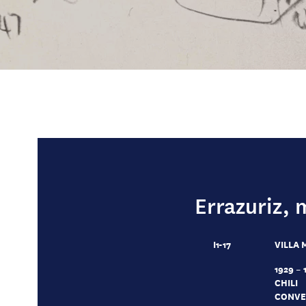
Errazuriz, 
I1-17
VILLA 
1929 – 
CHILI
CONVE