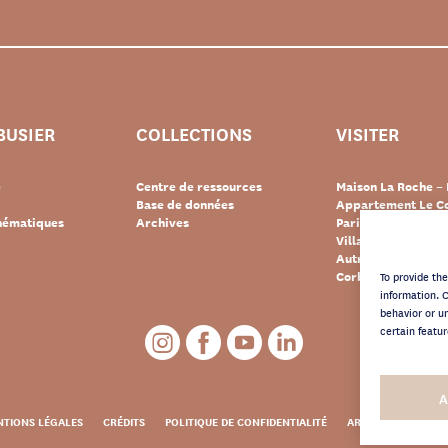
BUSIER
COLLECTIONS
VISITER
e
Centre de ressources
Maison La Roche – 
Base de données
Appartement Le Co
thématiques
Archives
Paris
Villa « Le Lac » – 
Autres destination
Corbusier
To provide th
information. 
behavior or u
certain featur
A
TIONS LÉGALES
CRÉDITS
POLITIQUE DE CONFIDENTIALITÉ
ARCHIVES NEWSLE