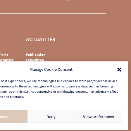
ACTUALITÉS
Paris
Publication
rbusier –
Exposition
Événement
Manage Cookie Consent
Suisse
Documentaire
s Le
Patrimoine
newsletter
e best experiences, we use technologies like cookies to store and/or access device
Consenting to these technologies will allow us to process data such as browsing
nique IDs on this site. Not consenting or withdrawing consent, may adversely affect
es and functions.
ccept
Deny
View preferences
TTER