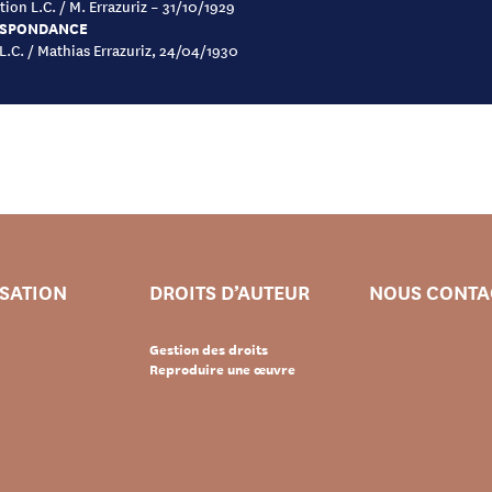
ion L.C. / M. Errazuriz – 31/10/1929
SPONDANCE
 L.C. / Mathias Errazuriz, 24/04/1930
ISATION
DROITS D’AUTEUR
NOUS CONTA
Gestion des droits
Reproduire une œuvre