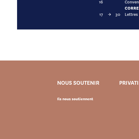
16
Convent
CORRE
17
→
30
Lettres
NOUS SOUTENIR
PRIVAT
Ils nous soutiennent