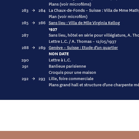
Plans (voir microfilms)
283
→
284
La Chaux-de-Fonds – Suisse : Villa de Mme Mat
Plan (voir microfilm)
285
→
286
Sans lieu : Villa de Mlle Virginia Kellog
1937
287
Sans lieu, hôtel en série pour villégiature, A. T
Lettre L.C. / A. Thomas – 12/05/1937
288
→
289
Genève – Suisse : Etude d’un quartier
NON DATE
290
Lettre à L.C.
291
Banlieue parisienne
Croquis pour une maison
292
→
293
Lille, foire commerciale
Plans grand hall et structure d’une charpente mé