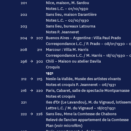
201
Nice, maison, M. Sardou
Notes L.C. – 01/10/1930
202
Sans lieu, maison Darantière
Notes L.C. – 02/10/1930
203
Sans lieu, bureaux Latourna
Notes P. Jeanneret
204
→
207
Buenos Aires – Argentine : Villa Paul Prado
Correspondance L.C. / P. Prado – 08/01/1930 – 
208
211
Marcour : Villa M. Harris
Correspondance L.C. / M. Harris – 18/12/1930 – 
296
→
302
Chili – Maison ou atelier Davila
Croquis
1931
212
→
215
Nesle-la-Vallée, Musée des artistes vivants
Notes et croquis P. Jeanneret – 06/1931
216
→
220
Paris, Cabaret, salle de spectacle Montparnasse
Notes et croquis
221
Iles d’Or (Le Lavandou), M. du Vignaud, lotissem
Lettre L.C. / M. du Vignaud – 18/07/1931
222
→
226
Sans lieu, Mme la Comtesse de Chabons
Relevé de l’ancien appartement de la Comtesse
Plan (voir microfilm)