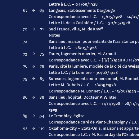
Lettre à L.C. – 04/05/1928
67
→
69
Langeais, Etablissements Dargouge
Correspondance avec L.C. – 15/05/1928 – 14/07
Lettre H. de la Casinière / L.C. – 30/05/1928
70
→
71
Sud France, villa, M. de Knyff
Notes
72
Sans lieu, maison pour enfants de l’assistance pu
Lettre à L.C. – 28/05/1928
73
→
75
Tours, logements ouvrier, M. Arrault
Correspondance avec L.C. – [ ]/[ ]/1928 au 14/0
76
→
78
Paris, cité la lumière, modèle de la cité du Weis
Lettre L.C. / la Lumière – 30/08/1928
79
→
85
Suresnes, logements pour personnel, M. Bonnet
Lettre M. Dubois / L.C. – 18/09/1928
Correspondance M. Bonnet / L.C. – 15/06/1929 
86
→
88
Sans lieu, hôpital, Docteur P. Winter
Correspondance avec L.C. – 11/11/1928 – 28/11/1
1929
89
→
94
Le Tremblay, église
Correspondance curé de Plant-Champigny / L.C
95
→
119
Oklahoma-City – Etats-Unis, maisons et apparte
Correspondance L.C. / M. Easterday de l’Oklahom