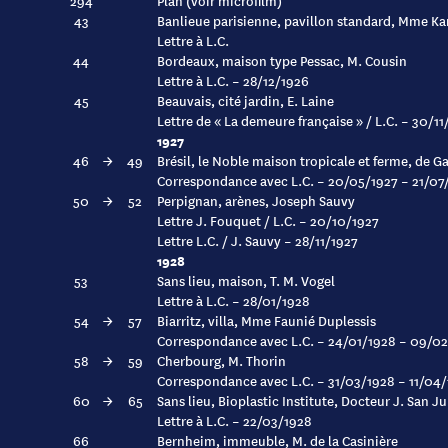
294
Plan (voir microfilm)
43
Banlieue parisienne, pavillon standard, Mme Ka
Lettre à L.C.
44
Bordeaux, maison type Pessac, M. Cousin
Lettre à L.C. – 28/12/1926
45
Beauvais, cité jardin, E. Laine
Lettre de « La demeure française » / L.C. – 30/1
1927
46
→
49
Brésil, le Noble maison tropicale et ferme, de G
Correspondance avec L.C. – 20/05/1927 – 21/07
50
→
52
Perpignan, arènes, Joseph Sauvy
Lettre J. Fouquet / L.C. – 20/10/1927
Lettre L.C. / J. Sauvy – 28/11/1927
1928
53
Sans lieu, maison, T. M. Vogel
Lettre à L.C. – 28/01/1928
54
→
57
Biarritz, villa, Mme Faunié Duplessis
Correspondance avec L.C. – 24/01/1928 – 09/0
58
→
59
Cherbourg, M. Thorin
Correspondance avec L.C. – 31/03/1928 – 11/04
60
→
65
Sans lieu, Bioplastic Institute, Docteur J. San Ju
Lettre à L.C. – 22/03/1928
66
Bernheim, immeuble, M. de la Casinière