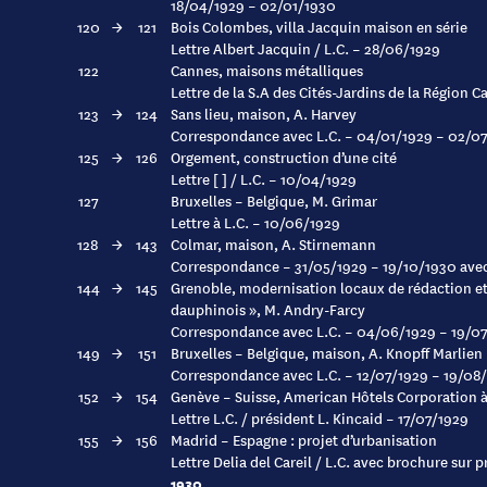
18/04/1929 – 02/01/1930
120
→
121
Bois Colombes, villa Jacquin maison en série
Lettre Albert Jacquin / L.C. – 28/06/1929
122
Cannes, maisons métalliques
Lettre de la S.A des Cités-Jardins de la Région 
123
→
124
Sans lieu, maison, A. Harvey
Correspondance avec L.C. – 04/01/1929 – 02/0
125
→
126
Orgement, construction d’une cité
Lettre [ ] / L.C. – 10/04/1929
127
Bruxelles – Belgique, M. Grimar
Lettre à L.C. – 10/06/1929
128
→
143
Colmar, maison, A. Stirnemann
Correspondance – 31/05/1929 – 19/10/1930 ave
144
→
145
Grenoble, modernisation locaux de rédaction et
dauphinois », M. Andry-Farcy
Correspondance avec L.C. – 04/06/1929 – 19/0
149
→
151
Bruxelles – Belgique, maison, A. Knopff Marlien
Correspondance avec L.C. – 12/07/1929 – 19/08
152
→
154
Genève – Suisse, American Hôtels Corporation 
Lettre L.C. / président L. Kincaid – 17/07/1929
155
→
156
Madrid – Espagne : projet d’urbanisation
Lettre Delia del Careil / L.C. avec brochure su
1930