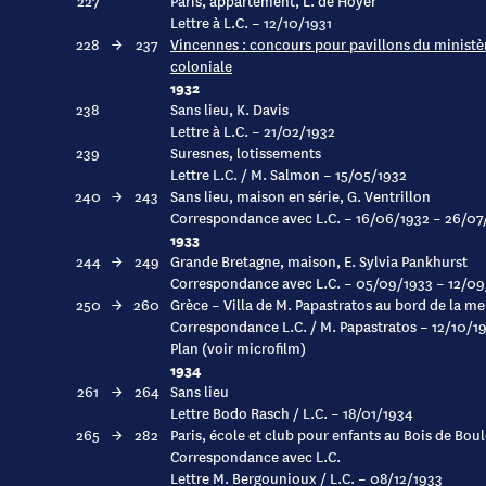
227
Paris, appartement, L. de Hoyer
Lettre à L.C. – 12/10/1931
228
→
237
Vincennes : concours pour pavillons du ministère
coloniale
1932
238
Sans lieu, K. Davis
Lettre à L.C. – 21/02/1932
239
Suresnes, lotissements
Lettre L.C. / M. Salmon – 15/05/1932
240
→
243
Sans lieu, maison en série, G. Ventrillon
Correspondance avec L.C. – 16/06/1932 – 26/07
1933
244
→
249
Grande Bretagne, maison, E. Sylvia Pankhurst
Correspondance avec L.C. – 05/09/1933 – 12/09
250
→
260
Grèce – Villa de M. Papastratos au bord de la me
Correspondance L.C. / M. Papastratos – 12/10/1
Plan (voir microfilm)
1934
261
→
264
Sans lieu
Lettre Bodo Rasch / L.C. – 18/01/1934
265
→
282
Paris, école et club pour enfants au Bois de B
Correspondance avec L.C.
Lettre M. Bergounioux / L.C. – 08/12/1933