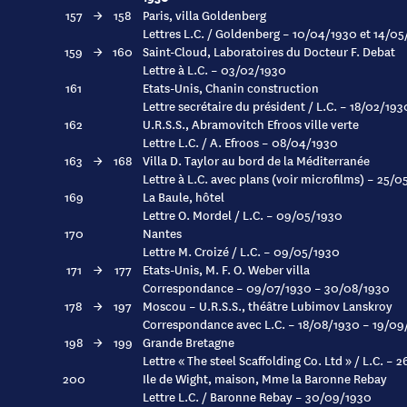
157
→
158
Paris, villa Goldenberg
Lettres L.C. / Goldenberg – 10/04/1930 et 14/0
159
→
160
Saint-Cloud, Laboratoires du Docteur F. Debat
Lettre à L.C. – 03/02/1930
161
Etats-Unis, Chanin construction
Lettre secrétaire du président / L.C. – 18/02/193
162
U.R.S.S., Abramovitch Efroos ville verte
Lettre L.C. / A. Efroos – 08/04/1930
163
→
168
Villa D. Taylor au bord de la Méditerranée
Lettre à L.C. avec plans (voir microfilms) – 25/
169
La Baule, hôtel
Lettre O. Mordel / L.C. – 09/05/1930
170
Nantes
Lettre M. Croizé / L.C. – 09/05/1930
171
→
177
Etats-Unis, M. F. O. Weber villa
Correspondance – 09/07/1930 – 30/08/1930
178
→
197
Moscou – U.R.S.S., théâtre Lubimov Lanskroy
Correspondance avec L.C. – 18/08/1930 – 19/09
198
→
199
Grande Bretagne
Lettre « The steel Scaffolding Co. Ltd » / L.C. –
200
Ile de Wight, maison, Mme la Baronne Rebay
Lettre L.C. / Baronne Rebay – 30/09/1930