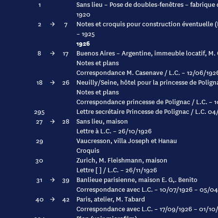
1
Sans lieu – Pose de doubles-fenêtres – fabrique d
1920
2
→
7
Notes et croquis pour construction éventuelle (
– 1925
1926
8
→
17
Buenos Aires – Argentine, immeuble locatif, M.
Notes et plans
Correspondance M. Casenave / L.C. – 12/06/192
18
→
26
Neuilly/Seine, hôtel pour la princesse de Polign
Notes et plans
Correspondance princesse de Polignac / L.C. – 
295
Lettre secrétaire Princesse de Polignac / L.C. 0
27
→
28
Sans lieu, maison
Lettre à L.C. – 26/10/1926
29
Vaucresson, villa Joseph et Hanau
Croquis
30
Zurich, M. Fleishmann, maison
Lettre [ ] / L.C. – 26/11/1926
31
→
39
Banlieue parisienne, maison E. G,. Benito
Correspondance avec L.C. – 10/07/1926 – 05/0
40
→
42
Paris, atelier, M. Tabard
Correspondance avec L.C. – 17/09/1926 – 01/10