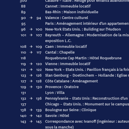
300
Calabre – Italie : Refuge pour enfants abandonn
88
Cannet : Immeuble locatif
89
Bas-Rhin : Maison individuelle
90
→
94
Valence : Centre culturel
95
Paris : Aménagement intérieur d’un appartemen
96
→
100
New-York Etats Unis. : Building sur l’Hudson
101
→
107
Bayreuth – Allemagne : Modernisation de la mise
exposition L.C.
108
→
109
Caen : Immeuble locatif
110
→
117
Cantal : Chapelle
118
Roquebrune Cap Martin : Hôtel Roquebrune
119
→
120
Vienne : Immeuble locatif
121
→
122
New-York – Etats Unis. : Pavillon français à la f
123
→
126
Slan Genburg – Doetinchem – Hollande : Eglise 
127
→
128
Côte Catalane : Aménagement
129
→
130
Provence : Oratoire
131
Lyon : Villa
132
→
136
Pennsylvanie – Etats Unis : Reconstruction d’u
137
Chicago – Etats Unis. : Monument sur le campus 
138
→
139
Boulogne sur Seine : Clinique
140
→
142
Savoie : Hôtel
143
→
145
Correspondance avec Ivanoff (ingénieur : auteu
sous la manche)