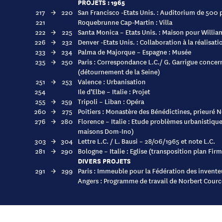
PROJETS : 1965
217
→
220
San Francisco -Etats Unis. : Auditorium de 500
221
Roquebrunne Cap-Martin : Villa
222
→
225
Santa Monica – Etats Unis. : Maison pour Willia
226
→
232
Denver -Etats Unis. : Collaboration à la réalisat
233
→
234
Palma de Majorque – Espagne : Musée
235
→
250
Paris : Correspondance L.C./ G. Garrigue concern
(détournement de la Seine)
251
→
253
Valence : Urbanisation
254
Ile d’Elbe – Italie : Projet
255
→
259
Tripoli – Liban : Opéra
260
→
275
Poitiers : Monastère des Bénédictines, prieuré 
276
→
280
Florence – Italie : Etude problèmes urbanistiqu
maisons Dom-Ino)
303
→
304
Lettre L.C. / L. Bausi – 28/06/1965 et note L.C.
281
→
290
Bologne – Italie : Eglise (transposition plan Fir
DIVERS PROJETS
291
→
299
Paris : Immeuble pour la Fédération des inventeu
Angers : Programme de travail de Norbert Cource