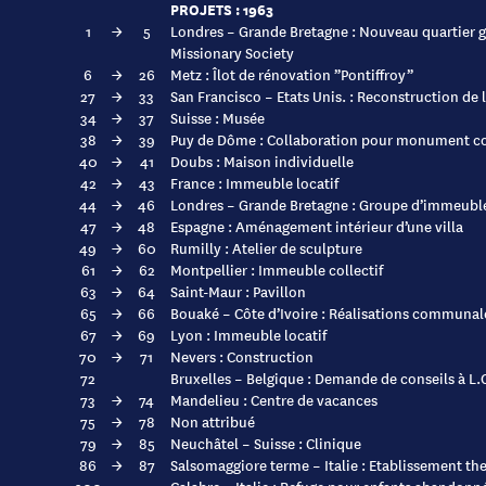
PROJETS : 1963
1
→
5
Londres – Grande Bretagne : Nouveau quartier g
Missionary Society
6
→
26
Metz : Îlot de rénovation ”Pontiffroy”
27
→
33
San Francisco – Etats Unis. : Reconstruction de 
34
→
37
Suisse : Musée
38
→
39
Puy de Dôme : Collaboration pour monument c
40
→
41
Doubs : Maison individuelle
42
→
43
France : Immeuble locatif
44
→
46
Londres – Grande Bretagne : Groupe d’immeuble
47
→
48
Espagne : Aménagement intérieur d’une villa
49
→
60
Rumilly : Atelier de sculpture
61
→
62
Montpellier : Immeuble collectif
63
→
64
Saint-Maur : Pavillon
65
→
66
Bouaké – Côte d’Ivoire : Réalisations communal
67
→
69
Lyon : Immeuble locatif
70
→
71
Nevers : Construction
72
Bruxelles – Belgique : Demande de conseils à L
73
→
74
Mandelieu : Centre de vacances
75
→
78
Non attribué
79
→
85
Neuchâtel – Suisse : Clinique
86
→
87
Salsomaggiore terme – Italie : Etablissement th