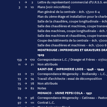
1
→
2
Lettre du représentant commercial d’U.R.S.S. en 
3
→
10
Plans (voir microfilms)
Plan général de la centrale – éch. 1/500 6-4
Plan du 2ème étage et installation pour le charb
Salle de la chaudière, coupe longitudinale – éch
Salle des chaudières et machines, coupe transve
Salle des machines, coupe longitudinale – éch.
Salle des machines et chaudières, coupe transve
Coupe des bâtiments de la centrale – éch. 1/200
Salle des chaudières et machines – éch. 1/200 6
MONTROUGE : IMPRIMEURS ET GRAVEURS DR
1929
159
→
170
Correspondance L.C. / Draeger et Frères – 07/0
11
→
21
Non attribués
SAINT-DIE – IMPRIMERIE LOOS – 1948 – 1949
22
→
72
Correspondance Wogenscky – Bodiansky – L.C. /
73
→
74
Travail d’architecte : essai de décomposition
75
→
78
Non attribués
79
→
82
Notes
MONACO – USINE PEPSI COLA – 1951
85
→
96
Correspondance Wogenscky – Catineau – Pastor
97
→
111
Contrat L.C.