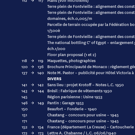
112
→
117
Plans (voir microfilms)
Terre plein de Fontvieille : alignement des con
Terre plein de Fontvieille : alignement des const
domaines, éch.0,005/m
Parcelle de terrain occupée par la Fédération b
1/500è
Terre plein de Fontvieille : alignement des con
The national bottling C° of Egypt – enlargement
éch.1/200
Floor plan proposal (1 et 2)
118
→
119
Maquettes, photographies
120
→
136
Brochure Principauté de Monaco : règlement gén
137
→
140
Note M. Pastor – publicité pour Hôtel Victoria 
DIVERS
141
→
142
Sans lieu : projet Krotoff – Notes L.C. 1950
143
→
144
Brésil : Fabrique de vêtements 1950
145
Région parisienne : Usine 1953
146
→
149
Pantin : Garage 1953
150
Beaufort – Fonderie – 1940
151
Chastang – concours pour usine – 1945
171
Chastang – concours pour usine – 1945
152
→
154
France (département La Creuse) – Cartoucherie
172
→
173
Lettre A. Chabanne / L.C. 06/06/1940